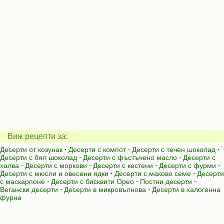
Виж рецепти за:
Десерти от козунак
⋅
Десерти с компот
⋅
Десерти с течен шоколад
⋅
Десерти с бял шоколад
⋅
Десерти с фъстъчено масло
⋅
Десерти с
халва
⋅
Десерти с моркови
⋅
Десерти с кестени
⋅
Десерти с фурми
⋅
Десерти с мюсли и овесени ядки
⋅
Десерти с маково семе
⋅
Десерти
с маскарпоне
⋅
Десерти с бисквити Орео
⋅
Постни десерти
⋅
Вегански десерти
⋅
Десерти в микровълнова
⋅
Десерти в халогенна
фурна