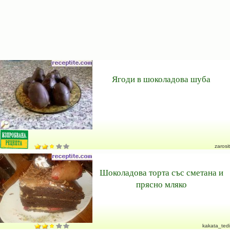
Ягоди в шоколадова шуба
zarosit
Шоколадова торта със сметана и
прясно мляко
kakata_tedi