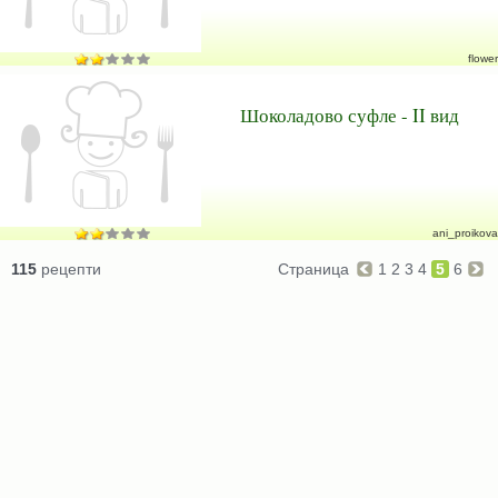
flower
Шоколадово суфле - II вид
ani_proikova
115
рецепти
Страница
1
2
3
4
5
6