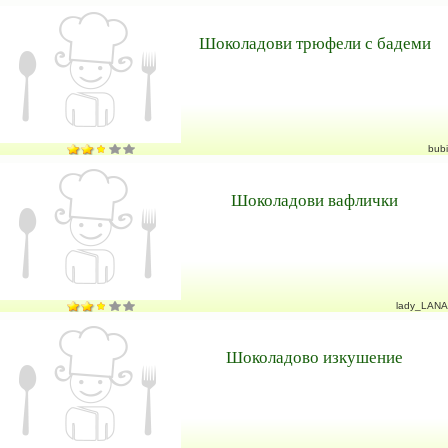
Шоколадови трюфели с бадеми
bubi
Шоколадови вафлички
lady_LANA
Шоколадово изкушение