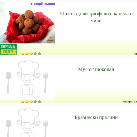
Шоколадови трюфели с канела и
чили
vg
Мус от шоколад
kuciqnova
Бразилски пралини