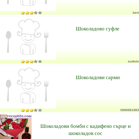
beni
Шоколадово суфле
zuzkoto
Шоколадови сарми
0896881983
Шоколадови бомби с кадифено сърце и
шоколадов сос