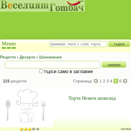
Рецепти
›
Десерти
›
Шокомания
търси само в заглавие
115
рецепти
Страница
1
2
3
4
5
6
Торта Нежен шоколад
vacekal