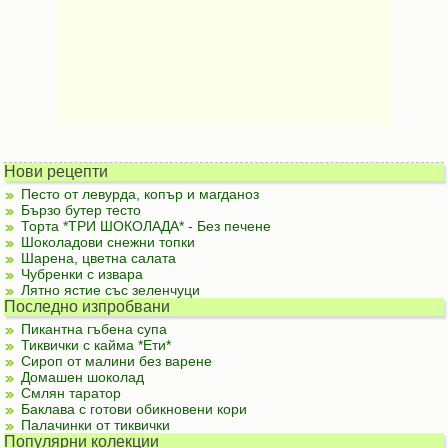
Нови рецепти
Песто от левурда, копър и магданоз
Бързо бутер тесто
Торта *ТРИ ШОКОЛАДА* - Без печене
Шоколадови снежни топки
Шарена, цветна салата
Чубренки с извара
Лятно ястие със зеленчуци
Последно изпробвани
Пикантна гъбена супа
Тиквички с кайма *Ети*
Сироп от малини без варене
Домашен шоколад
Смлян таратор
Баклава с готови обикновени кори
Палачинки от тиквички
Популярни колекции