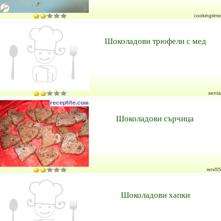
cookingtime
Шоколадови трюфели с мед
senta
Шоколадови сърчица
reni55
Шоколадови хапки