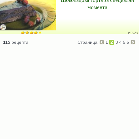
моменти
jeni_s.j.
115
рецепти
Страница
1
2
3
4
5
6