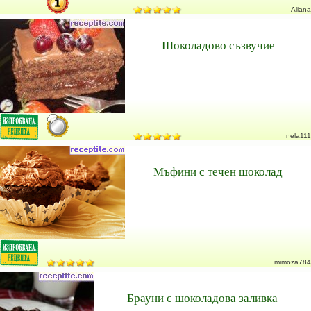
Aliana
Шоколадово съзвучие
nela111
Мъфини с течен шоколад
mimoza784
Брауни с шоколадова заливка