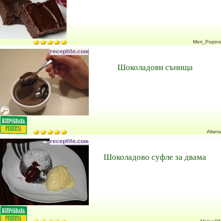
Meri_Popins
Шоколадови сънища
Aliana
Шоколадово суфле за двама