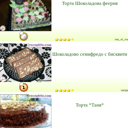
Торта Шоколадова феерия
ma_rri_na
Шоколадово семифредо с бисквити
vanja
Торта *Таня*