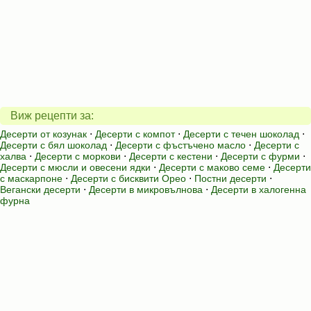
Виж рецепти за:
Десерти от козунак
⋅
Десерти с компот
⋅
Десерти с течен шоколад
⋅
Десерти с бял шоколад
⋅
Десерти с фъстъчено масло
⋅
Десерти с
халва
⋅
Десерти с моркови
⋅
Десерти с кестени
⋅
Десерти с фурми
⋅
Десерти с мюсли и овесени ядки
⋅
Десерти с маково семе
⋅
Десерти
с маскарпоне
⋅
Десерти с бисквити Орео
⋅
Постни десерти
⋅
Вегански десерти
⋅
Десерти в микровълнова
⋅
Десерти в халогенна
фурна