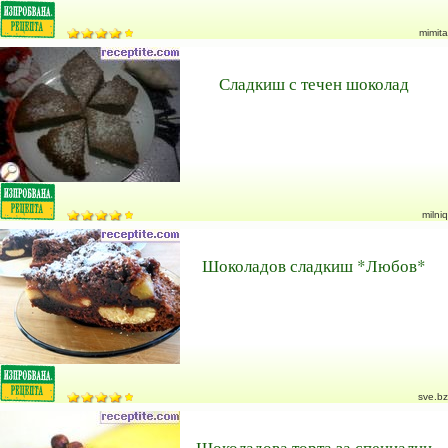
mimita
Сладкиш с течен шоколад
milniq
Шоколадов сладкиш *Любов*
sve.bz
Шоколадова торта за специални