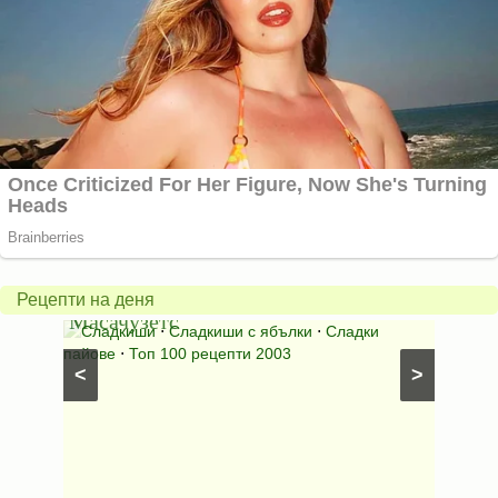
Американски
ябълков
Соден
пай
питка
от
на
Рецепти на деня
Масачузетс
мама
⋅
Сладкиши
⋅
Сладкиши с ябълки
⋅
Сладки
Соден
лени
пайове
⋅
Топ 100 рецепти 2003
питки (б
<
>