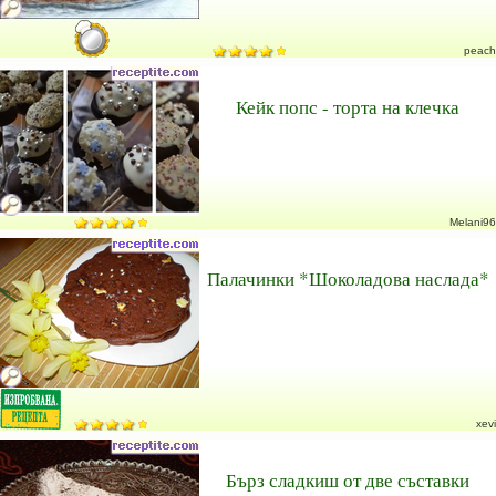
peach
Кейк попс - торта на клечка
Melani96
Палачинки *Шоколадова наслада*
xevi
Бърз сладкиш от две съставки