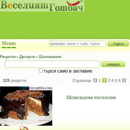
Рецепти
›
Десерти
›
Шокомания
търси само в заглавие
115
рецепти
Страница
1
2
3
4
5
6
Шоколадова експлозия