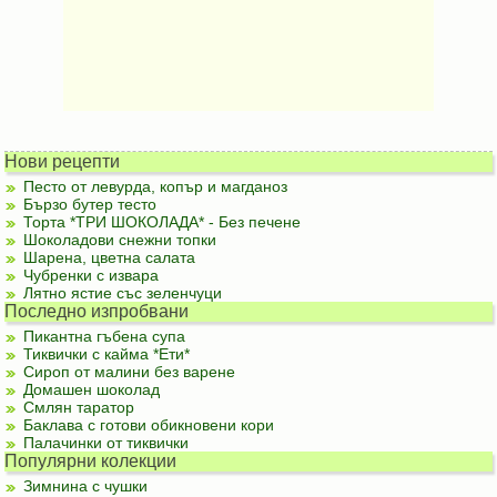
Нови рецепти
Песто от левурда, копър и магданоз
Бързо бутер тесто
Торта *ТРИ ШОКОЛАДА* - Без печене
Шоколадови снежни топки
Шарена, цветна салата
Чубренки с извара
Лятно ястие със зеленчуци
Последно изпробвани
Пикантна гъбена супа
Тиквички с кайма *Ети*
Сироп от малини без варене
Домашен шоколад
Смлян таратор
Баклава с готови обикновени кори
Палачинки от тиквички
Популярни колекции
Зимнина с чушки