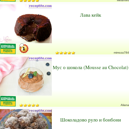
Melani96
Лава кейк
mimoza784
Мус о шокола (Mousse au Chocolat)
Aliana
Шоколадово руло и бонбони