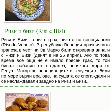
Ризи и бизи (Risi e Bisi)
Ризи и Бизи - ориз с грах, ризото по венециански
(Risotto Veneto). В република Венеция празничната
трапеза в чест на Св.Марко била откривана винаги
с Ризи и Бизи (денят е на 25 април). Ако по това
време все още не е имало пресен грах, то той
бивал набавян от по-далеч, понякога дори от
Генуа. Макар че венецианците и генуезците били
по море върли врагове, на сушата се спогаждали и
се наслаждавали заедно на Ризи и Бизи...