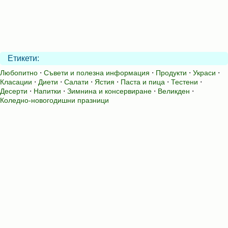
Етикети:
Любопитно
⋅
Съвети и полезна информация
⋅
Продукти
⋅
Украси
⋅
Класации
⋅
Диети
⋅
Салати
⋅
Ястия
⋅
Паста и пица
⋅
Тестени
⋅
Десерти
⋅
Напитки
⋅
Зимнина и консервиране
⋅
Великден
⋅
Коледно-новогодишни празници