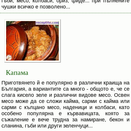
гъби, месо, колбаси, ориз, фиде... при пълнените
чушки всичко е позволено...
Капама
Приготвянето й е популярно в различни краища на
България, а вариантите са много - общото е, че се
слага кисело зеле и различни видове месо. Освен
месо може да се сложи кайма, сарми с кайма или
сарми с кълцано месо, наденици и колбаси, като
особено популярна е кървавицата, която за
съжаление е вече трудна за намиране, бекон и
сланина, гъби или други зеленчуци...