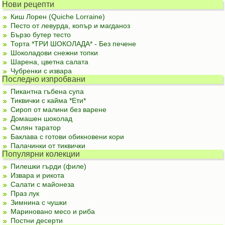
Нови рецепти
Киш Лорен (Quiche Lorraine)
Песто от левурда, копър и магданоз
Бързо бутер тесто
Торта *ТРИ ШОКОЛАДА* - Без печене
Шоколадови снежни топки
Шарена, цветна салата
Чубренки с извара
Последно изпробвани
Пикантна гъбена супа
Тиквички с кайма *Ети*
Сироп от малини без варене
Домашен шоколад
Смлян таратор
Баклава с готови обикновени кори
Палачинки от тиквички
Популярни колекции
Пилешки гърди (филе)
Извара и рикота
Салати с майонеза
Праз лук
Зимнина с чушки
Мариновано месо и риба
Постни десерти