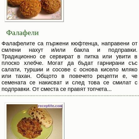
Фалафели
Фалафелите са пържени кюфтенца, направени от
смлени нахут и/или бакла и подправки.
Традиционно се сервират в питка или увити в
плоско хлебче. Могат да бъдат гарнирани със
салати, туршии и сосове с основа кисело мляко
или тахан. Общото в повечето рецепти е, че
семената се накисват и след това се смилат с
подправки. От сместа се правят топчета...