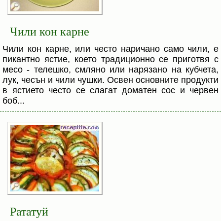
Чили кон карне
Чили кон карне, или често наричано само чили, е
пикантно ястие, което традиционно се приготвя с
месо - телешко, смляно или нарязано на кубчета,
лук, чесън и чили чушки. Освен основните продукти
в ястието често се слагат доматен сос и червен
боб...
Рататуй