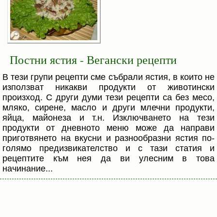
Постни ястия - Вегански рецепти
В тези групи рецепти сме събрали ястия, в които не
използват никакви продукти от животински
произход. С други думи тези рецепти са без месо,
мляко, сирене, масло и други млечни продукти,
яйца, майонеза и т.н. Изключването на тези
продукти от дневното меню може да направи
приготвянето на вкусни и разнообразни ястия по-
голямо предизвикателство и с тази статия и
рецептите към нея да ви улесним в това
начинание...