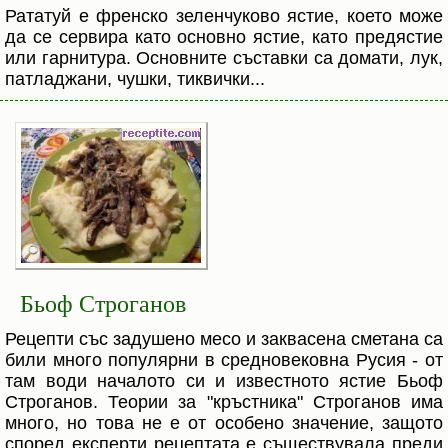
Рататуй е френско зеленчуково ястие, което може
да се сервира като основно ястие, като предястие
или гарнитура. Основните съставки са домати, лук,
патладжани, чушки, тиквички...
Бьоф Строганов
Рецепти със задушено месо и заквасена сметана са
били много популярни в средновековна Русия - от
там води началото си и известното ястие Бьоф
Строганов. Теории за "кръстника" Строганов има
много, но това не е от особено значение, защото
според експерти рецептата е съществувала преди