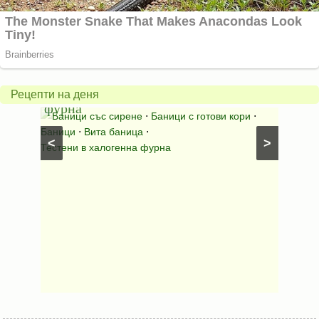
Вита
баница в
Пълн
халогенна
шаран
Рецепти на деня
фурна
Нику
⋅
Баници със сирене
⋅
Баници с готови кори
⋅
Пълне
Баници
⋅
Вита баница
⋅
⋅
Риба н
<
>
Тестени в халогенна фурна