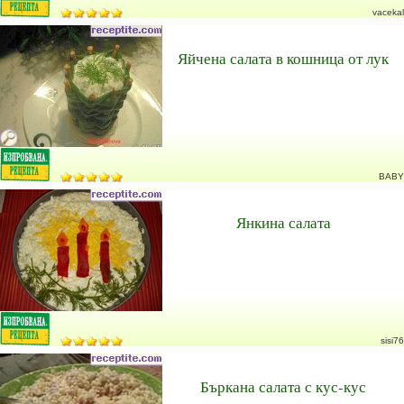
vacekal
Яйчена салата в кошница от лук
BABY
Янкина салата
sisi76
Бъркана салата с кус-кус