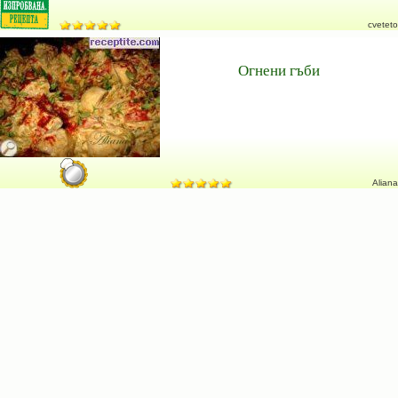
cveteto
Огнени гъби
Aliana