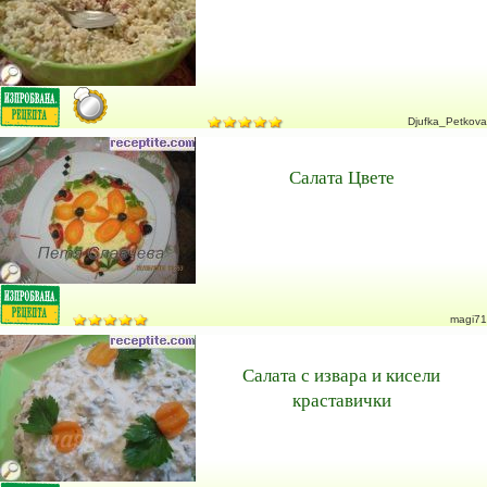
Djufka_Petkova
Салата Цвете
magi71
Салата с извара и кисели
краставички