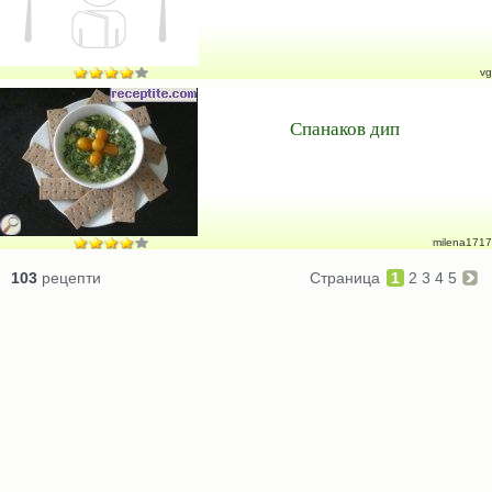
vg
Спанаков дип
milena1717
103
рецепти
Страница
1
2
3
4
5