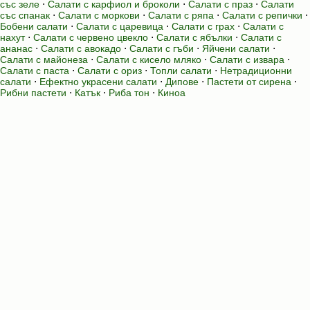
със зеле
⋅
Салати с карфиол и броколи
⋅
Салати с праз
⋅
Салати
със спанак
⋅
Салати с моркови
⋅
Салати с ряпа
⋅
Салати с репички
⋅
Бобени салати
⋅
Салати с царевица
⋅
Салати с грах
⋅
Салати с
нахут
⋅
Салати с червено цвекло
⋅
Салати с ябълки
⋅
Салати с
ананас
⋅
Салати с авокадо
⋅
Салати с гъби
⋅
Яйчени салати
⋅
Салати с майонеза
⋅
Салати с кисело мляко
⋅
Салати с извара
⋅
Салати с паста
⋅
Салати с ориз
⋅
Топли салати
⋅
Нетрадиционни
салати
⋅
Ефектно украсени салати
⋅
Дипове
⋅
Пастети от сирена
⋅
Рибни пастети
⋅
Катък
⋅
Риба тон
⋅
Киноа