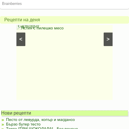
Печено
карто
пиле
гъбен
в
грахо
Рецепти на деня
саркофаг
фили
Постни
Ястия с пилешко месо
Карто
рфета и
⋅
Постни
<
>
ски
картофи
Безмесни
Нови рецепти
Песто от левурда, копър и магданоз
Бързо бутер тесто
Торта *ТРИ ШОКОЛАДА* - Без печене