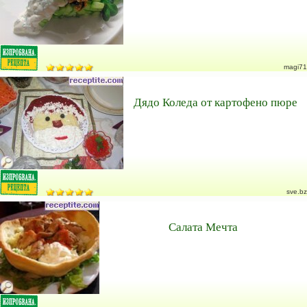
magi71
Дядо Коледа от картофено пюре
sve.bz
Салата Мечта