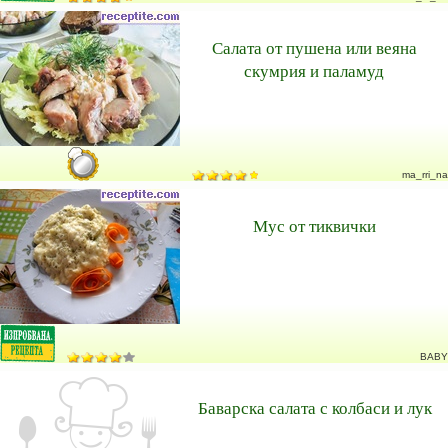
Салата от пушена или веяна
скумрия и паламуд
ma_rri_na
Мус от тиквички
BABY
Баварска салата с колбаси и лук