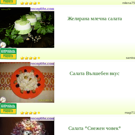
milena75
Желирана млечна салата
samira
Салата Вълшебен вкус
magi71
Салата *Снежен човек*