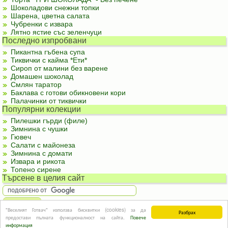
Шоколадови снежни топки
Шарена, цветна салата
Чубренки с извара
Лятно ястие със зеленчуци
Последно изпробвани
Пикантна гъбена супа
Тиквички с кайма *Ети*
Сироп от малини без варене
Домашен шоколад
Смлян таратор
Баклава с готови обикновени кори
Палачинки от тиквички
Популярни колекции
Пилешки гърди (филе)
Зимнина с чушки
Гювеч
Салати с майонеза
Зимнина с домати
Извара и рикота
Топено сирене
Търсене в целия сайт
"Веселият Готвач" използва бисквитки (cookies) за да
Разбрах
За реклама
|
За контакти
|
Подкрепете ни
|
Правила и условия
|
Полезна
предостави пълната функционалност на сайта.
Повече
информация
© Информацията в този сайт или части от нея не могат да бъдат използвани без
информация