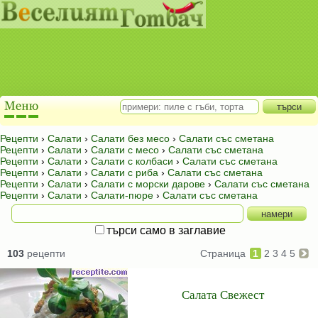
Рецепти
›
Салати
›
Салати без месо
›
Салати със сметана
Рецепти
›
Салати
›
Салати с месо
›
Салати със сметана
Рецепти
›
Салати
›
Салати с колбаси
›
Салати със сметана
Рецепти
›
Салати
›
Салати с риба
›
Салати със сметана
Рецепти
›
Салати
›
Салати с морски дарове
›
Салати със сметана
Рецепти
›
Салати
›
Салати-пюре
›
Салати със сметана
търси само в заглавие
103
рецепти
Страница
1
2
3
4
5
Салата Свежест