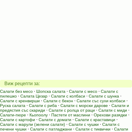
Виж рецепти за:
Салати без месо
⋅
Шопска салата
⋅
Салати с месо
⋅
Салати с
пилешко
⋅
Салата Цезар
⋅
Салати с колбаси
⋅
Салати с шунка
⋅
Салати с кренвирши
⋅
Салати с бекон
⋅
Салати със сухи колбаси
⋅
Руска салата
⋅
Салати с риба
⋅
Салати с морски дарове
⋅
Салати и
предястия със скариди
⋅
Салати с ролца от раци
⋅
Салати с миди
⋅
Салати-пюре
⋅
Кьопоолу
⋅
Пастети от маслини
⋅
Орехови разядки
⋅
Салати с картофи
⋅
Салати с домати
⋅
Салати с краставици
⋅
Салати с марули (зелени салати)
⋅
Салати с чушки
⋅
Салати с
печени чушки
⋅
Салати с патладжани
⋅
Салати с тиквички
⋅
Салати