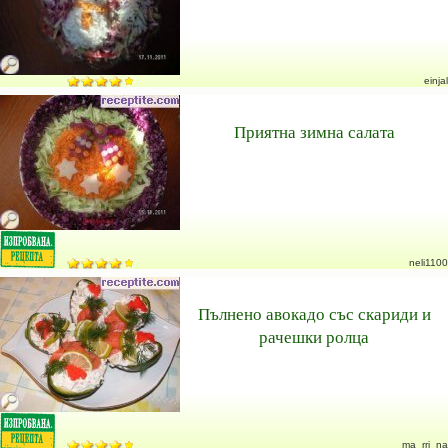
einjal
Приятна зимна салата
neli1100
Пълнено авокадо със скариди и
рачешки ролца
ma_rri_na