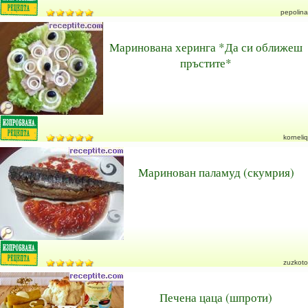
pepolina
Маринована херинга *Да си оближеш
пръстите*
korneliq
Маринован паламуд (скумрия)
zuzkoto
Печена цаца (шпроти)