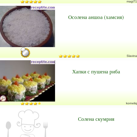
magi71
Осолена аншоа (хамсия)
Slavina
Хапки с пушена риба
korneliq
Солена скумрия