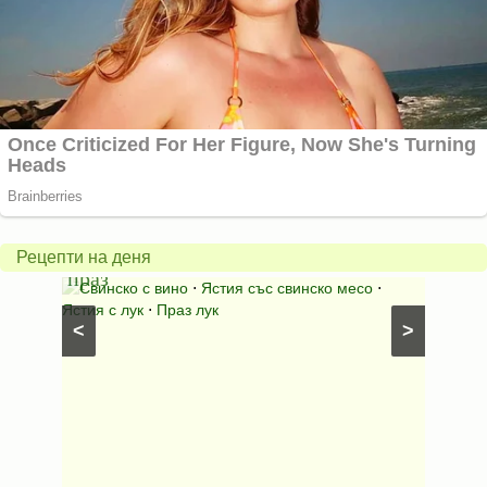
Пърж
карто
Свинско
с
с
бърка
Рецепти на деня
праз
яйца
 с
Свинско с вино
⋅
Ястия със свинско месо
⋅
Карто
ушки
⋅
Ястия с лук
⋅
Праз лук
Картофе
<
>
ени
Предяст