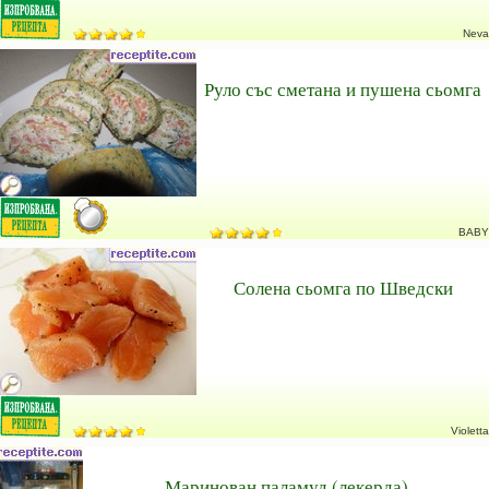
Neva
Руло със сметана и пушена сьомга
BABY
Солена сьомга по Шведски
Violetta
Маринован паламуд (лекерда)