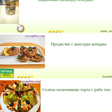
spider_4e
Предястие с консерва копърка
Galya68
Солена палачинкова торта с риба тон