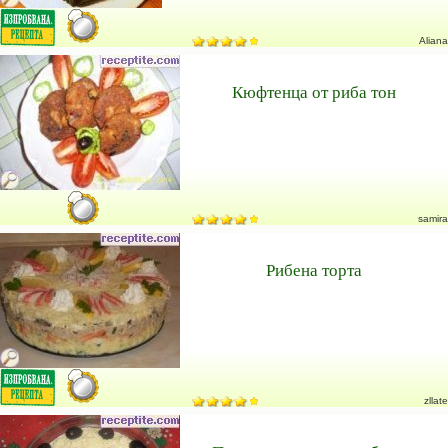
Aliana
Кюфтенца от риба тон
samira
Рибена торта
zllate