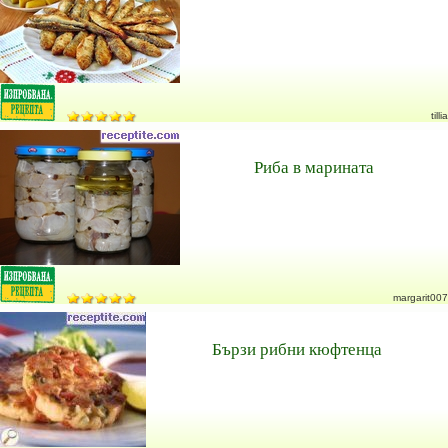
tillia
Риба в марината
margarit007
Бързи рибни кюфтенца