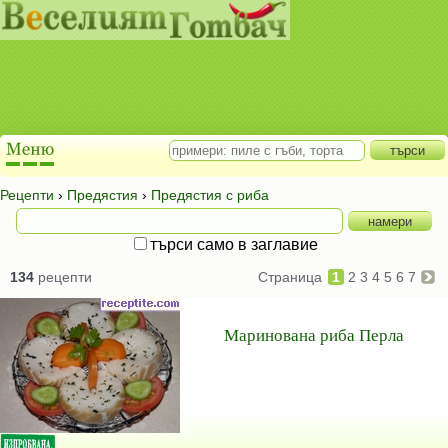
Рецепти
›
Предястия
›
Предястия с риба
търси само в заглавие
134
рецепти
Страница
1
2
3
4
5
6
7
Маринована риба Перла