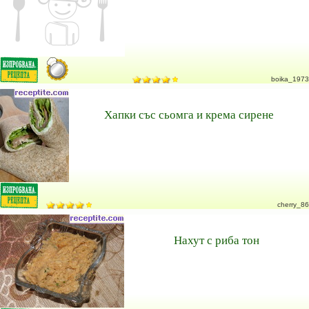
boika_1973
Хапки със сьомга и крема сирене
cherry_86
Нахут с риба тон