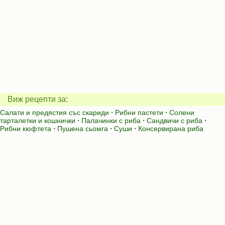
Виж рецепти за:
Салати и предястия със скариди
⋅
Рибни пастети
⋅
Солени
тарталетки и кошнички
⋅
Палачинки с риба
⋅
Сандвичи с риба
⋅
Рибни кюфтета
⋅
Пушена сьомга
⋅
Суши
⋅
Консервирана риба