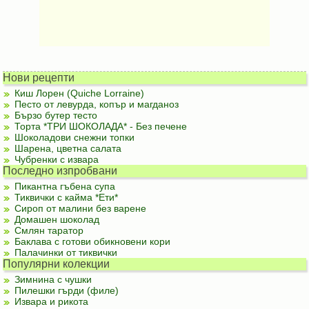
Нови рецепти
Киш Лорен (Quiche Lorraine)
Песто от левурда, копър и магданоз
Бързо бутер тесто
Торта *ТРИ ШОКОЛАДА* - Без печене
Шоколадови снежни топки
Шарена, цветна салата
Чубренки с извара
Последно изпробвани
Пикантна гъбена супа
Тиквички с кайма *Ети*
Сироп от малини без варене
Домашен шоколад
Смлян таратор
Баклава с готови обикновени кори
Палачинки от тиквички
Популярни колекции
Зимнина с чушки
Пилешки гърди (филе)
Извара и рикота