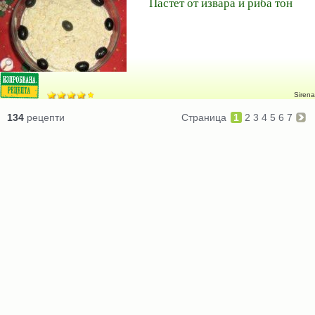
Пастет от извара и риба тон
Sirena
134
рецепти
Страница
1
2
3
4
5
6
7