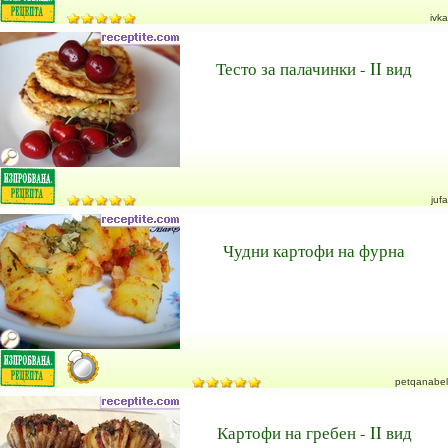
ivka
Тесто за палачинки - II вид
jufa
Чудни картофи на фурна
petqanabel
Картофи на гребен - II вид