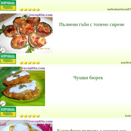
ivelinabankova87
Пълнени гъби с топено сирене
paulina
Чушки бюрек
bubi
Картофени топчета с чеснов сос