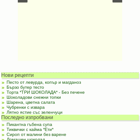
Безмесни
Нови рецепти
Песто от левурда, копър и магданоз
Бързо бутер тесто
Торта *ТРИ ШОКОЛАДА* - Без печене
Шоколадови снежни топки
Шарена, цветна салата
Чубренки с извара
Лятно ястие със зеленчуци
Последно изпробвани
Пикантна гъбена супа
Тиквички с кайма *Ети*
Сироп от малини без варене
Домашен шоколад