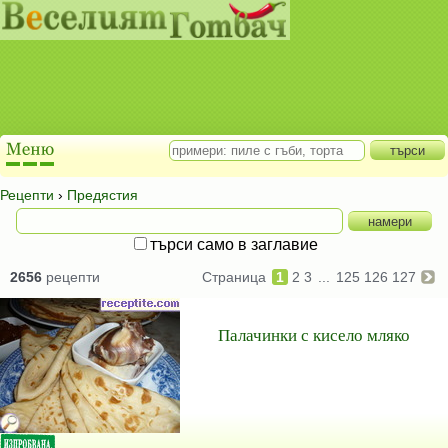
Рецепти
›
Предястия
търси само в заглавие
2656
рецепти
Страница
1
2
3
...
125
126
127
Палачинки с кисело мляко