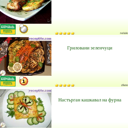
nelale
Гриловани зеленчуци
zllate
Настърган кашкавал на фурна