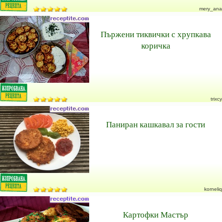
mery_ana
Пържени тиквички с хрупкава
коричка
trixcy
Паниран кашкавал за гости
korneliq
Картофки Мастър