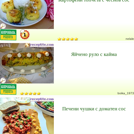
nelale
Яйчено руло с кайма
boika_1973
Печени чушки с доматен сос