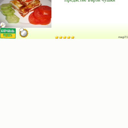
magi71