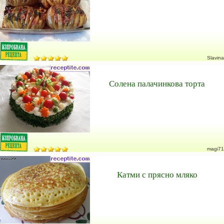
Slavina
Солена палачинкова торта
magi71
Катми с прясно мляко