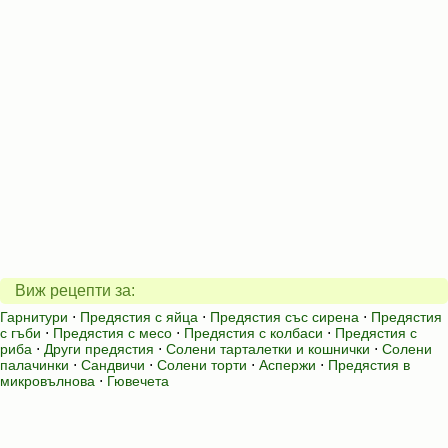
Виж рецепти за:
Гарнитури
⋅
Предястия с яйца
⋅
Предястия със сирена
⋅
Предястия
с гъби
⋅
Предястия с месо
⋅
Предястия с колбаси
⋅
Предястия с
риба
⋅
Други предястия
⋅
Солени тарталетки и кошнички
⋅
Солени
палачинки
⋅
Сандвичи
⋅
Солени торти
⋅
Аспержи
⋅
Предястия в
микровълнова
⋅
Гювечета