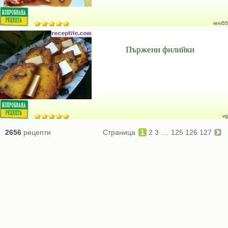
reni55
Пържени филийки
vg
2656
рецепти
Страница
1
2
3
...
125
126
127