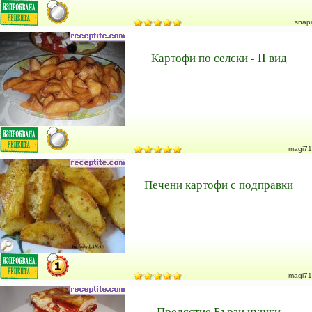
snapi
Картофи по селски - II вид
magi71
Печени картофи с подправки
magi71
Предястие Бързи чушки