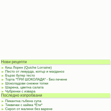
Нови рецепти
Киш Лорен (Quiche Lorraine)
Песто от левурда, копър и магданоз
Бързо бутер тесто
Торта *ТРИ ШОКОЛАДА* - Без печене
Шоколадови снежни топки
Шарена, цветна салата
Чубренки с извара
Последно изпробвани
Пикантна гъбена супа
Тиквички с кайма *Ети*
Сироп от малини без варене