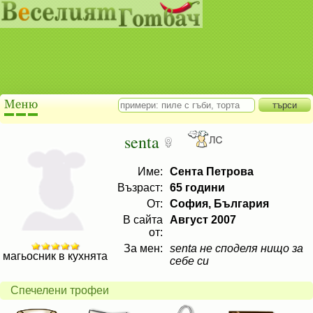
senta
Име:
Сента Петрова
Възраст:
65 години
От:
София, България
В сайта
Август 2007
от:
За мен:
senta не споделя нищо за
магьосник в кухнята
себе си
Спечелени трофеи