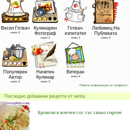
Весел Готвач
Кулинарен
Готвач-
Любимец На
ниво 4
Фотограф
изпитател
Публиката
ниво 3
ниво 1
ниво 5
Популярен
Начетен
Ветеран
Автор
Кулинар
ниво 6
ниво 4
ниво 2
Повече информация за трофеите...
Последно добавени рецепти от senta
Броколи в млечен сос със синьо сирене