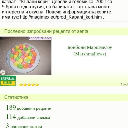
казват - "Къпани кори". Дебели и големи са, 700 г са
5 броя в една кутия, но баницата с тях става много
интересна и вкусна. Повече информация за корите
има тук: http://magimex.eu/prod_Kapani_kori.htm .
Последно изпробвани рецепти от senta
Бонбони Маршмелоу
(Marshmallows)
Pavel
Статистика
189
добавени рецепти
114
добавени снимки
3
написани статии