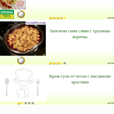
senta
Запечени сини сливи с хрупкава
коричка
senta
Крем-супа от чесън с маслинови
кростини
senta