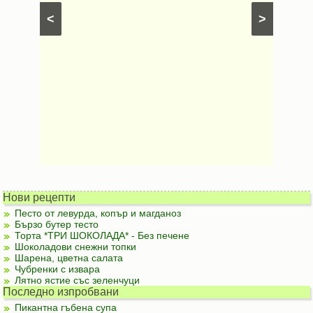
рфета и
⋅
Постни
<
>
ски
картофи
Безмесни
Нови рецепти
Песто от левурда, копър и магданоз
Бързо бутер тесто
Торта *ТРИ ШОКОЛАДА* - Без печене
Шоколадови снежни топки
Шарена, цветна салата
Чубренки с извара
Лятно ястие със зеленчуци
Последно изпробвани
Пикантна гъбена супа