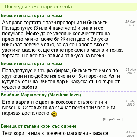
Последни коментари от senta
Бисквитената торта на мама
Аз правя тортата с тази пропорция и бисквити
19 Окт
2011
Пападопулус (3 или 4 пакетчета) и винаги се
получава. Може да се увеличи количеството на
прясното мляко, може би Житен дар и Закуска
изискват повече мляко, за да се напоят. Ако се
увеличи маслото, ще стане прекалена мазна и тежка
тортата. Но все пак зависи от вкуса на всеки.
Бисквитената торта на мама
Пападопулус е гръцка фирма, бисквитите им са по-
21 Ное
2010
хрупкави и по-добре изпечени от българските. Аз ги
купувам от Billa. Житен дар и Закуска също вършат
чудесна работа.
Бонбони Маршмелоу (Marshmallows)
Ето и вариант с цветни кокосови стърготини и
15 Мар
2010
Nesquik. Оставих ги да съхнат почти три часа и ги
нарязах доста лесно
[Изпробвана]
Баница от къпани кори със сирене
Тези кори ги има в повечето магазини - така се
4 Окт
2008