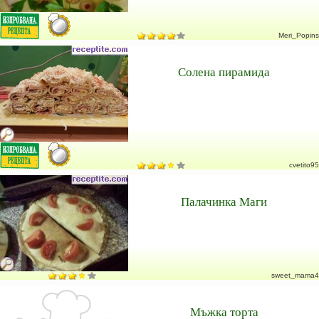
Meri_Popins
Солена пирамида
cvetito95
Палачинка Маги
sweet_mama4
Мъжка торта