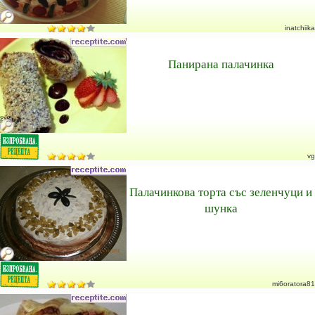
inatchiika
Панирана палачинка
vg
Палачинкова торта със зеленчуци и
шунка
mi6oratora81