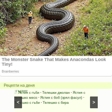
Чушки
с
доматено
Перс
Рецепти на деня
пюре
ориз
с
Зимнина с чушки
⋅
Зимнина с домати
⋅
Гарни
⋅
Стерилизирана зимнина
⋅
Апетитка и лютивка
<
>