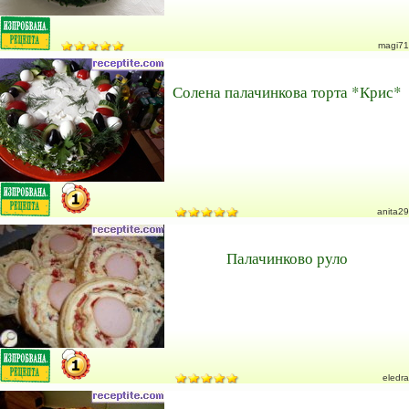
magi71
Солена палачинкова торта *Крис*
anita29
Палачинково руло
eledra