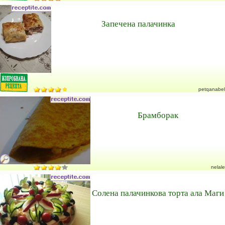
Запечена палачинка
petqanabel
Брамборак
nelale
Солена палачинкова торта ала Маги