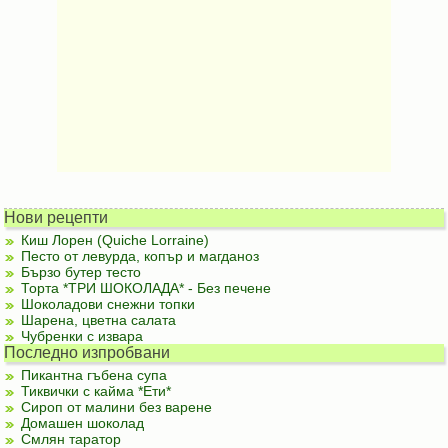
Нови рецепти
Киш Лорен (Quiche Lorraine)
Песто от левурда, копър и магданоз
Бързо бутер тесто
Торта *ТРИ ШОКОЛАДА* - Без печене
Шоколадови снежни топки
Шарена, цветна салата
Чубренки с извара
Последно изпробвани
Пикантна гъбена супа
Тиквички с кайма *Ети*
Сироп от малини без варене
Домашен шоколад
Смлян таратор