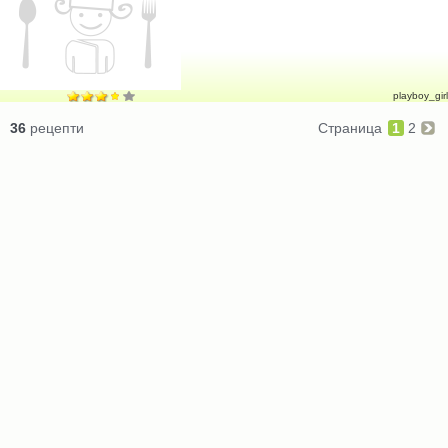
playboy_girl
36
рецепти
Страница
1
2