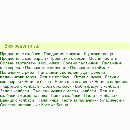
Виж рецепти за:
Предястия с колбаси
⋅
Предястия с шунка
⋅
Шункови ролца
⋅
Предястия с кренвирши
⋅
Предястия с бекон
⋅
Месни пастети
⋅
Солени тарталетки и кошнички
⋅
Солени палачинки
⋅
Палачинки
със сирена
⋅
Палачинки с пилешко
⋅
Палачинки с кайма
⋅
Палачинки с риба
⋅
Палачинки със зеленчуци
⋅
Солени
палачинкови торти
⋅
Ястия с колбаси
⋅
Ястия с шунка
⋅
Ястия с
кренвирши
⋅
Ястия с бекон
⋅
Ястия със сланина
⋅
Ястия с наденица
⋅
Картофи с колбаси
⋅
Ориз с колбаси
⋅
Боб и фасул с колбаси
⋅
Зеле с колбаси
⋅
Пълнени чушки с месо и колбаси
⋅
Ястия с
колбаси в микровълнова
⋅
Пици с колбаси
⋅
Паста с колбаси
⋅
Баници с колбаси
⋅
Палачинки
⋅
Теста за палачинки (класически)
⋅
Овесени палачинки
⋅
Катми
⋅
Блини