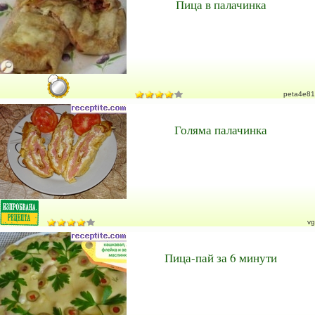
Пица в палачинка
peta4e81
Голяма палачинка
vg
Пица-пай за 6 минути