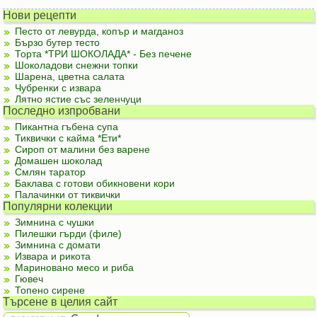
Нови рецепти
Песто от левурда, копър и магданоз
Бързо бутер тесто
Торта *ТРИ ШОКОЛАДА* - Без печене
Шоколадови снежни топки
Шарена, цветна салата
Чубренки с извара
Лятно ястие със зеленчуци
Последно изпробвани
Пикантна гъбена супа
Тиквички с кайма *Ети*
Сироп от малини без варене
Домашен шоколад
Смлян таратор
Баклава с готови обикновени кори
Палачинки от тиквички
Популярни колекции
Зимнина с чушки
Пилешки гърди (филе)
Зимнина с домати
Извара и рикота
Мариновано месо и риба
Гювеч
Топено сирене
Търсене в целия сайт