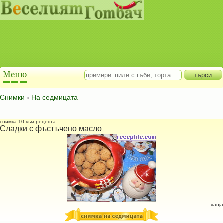
Снимки
›
На седмицата
снимка 10 към рецепта
Сладки с фъстъчено масло
vanja