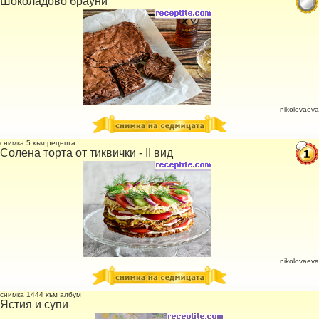
Шоколадово брауни
nikolovaeva
снимка 5 към рецепта
Солена торта от тиквички - II вид
nikolovaeva
снимка 1444 към албум
Ястия и супи