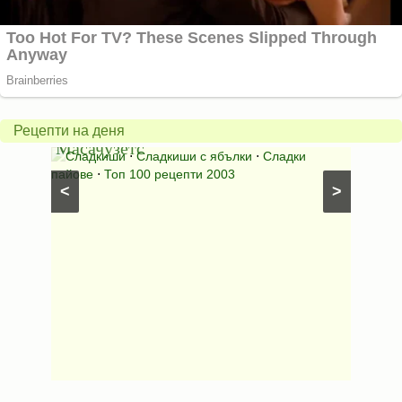
Американски
ябълков
Соден
пай
питка
от
на
Рецепти на деня
Масачузетс
мама
⋅
Сладкиши
⋅
Сладкиши с ябълки
⋅
Сладки
Соден
лени
пайове
⋅
Топ 100 рецепти 2003
питки (б
<
>