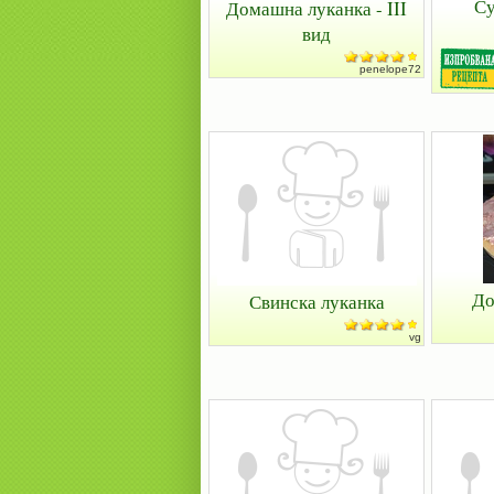
Су
Домашна луканка - III
вид
penelope72
До
Свинска луканка
vg