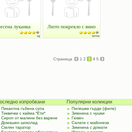
есена луканка
Люто покрекло с вино
vg
senta
Страница
1
2
3
4
5
оследно изпробвани
Популярни колекции
Пикантна гъбена супа
Пилешки гърди (филе)
Тиквички с кайма *Ети*
Зимнина с чушки
Сироп от малини без варене
Гювеч
Домашен шоколад
Салати с майонеза
Смлян таратор
Зимнина с домати