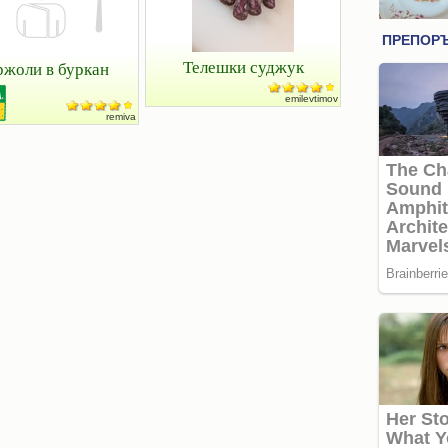
Телешки суджук
жоли в буркан
emilevtimov
remiva