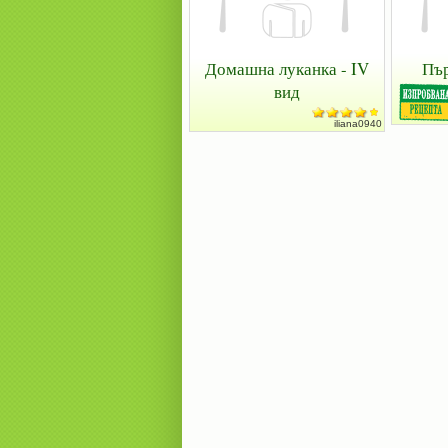
Домашна луканка - IV
Пър
вид
iliana0940