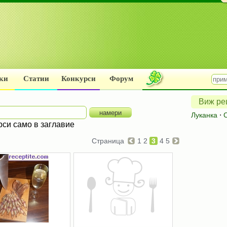
ки
Статии
Конкурси
Форум
Виж рец
Луканка
⋅
рси само в заглавие
Страница
1
2
3
4
5