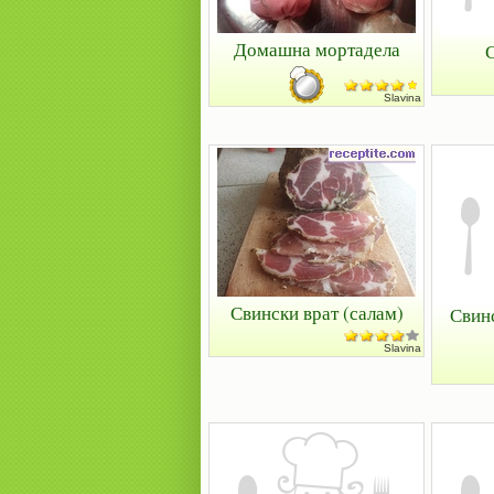
Домашна мортадела
С
Slavina
Свински врат (салам)
Свин
Slavina