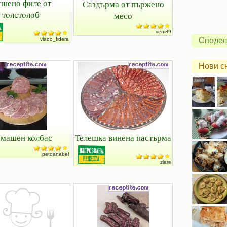
шено филе от
Саздърма от пържено
толстолоб
месо
veni89
vlado_fidera
Сподел
Нови с
машен колбас
Телешка винена пастърма
petqanabel
zlare