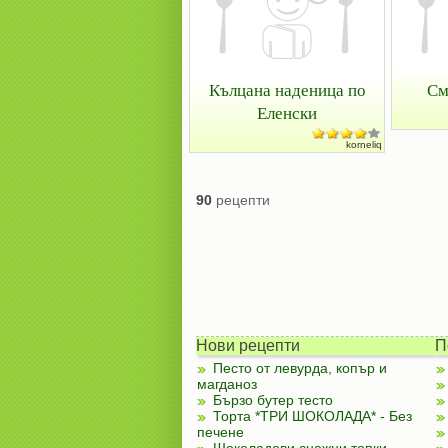
Кълцана наденица по
См
Еленски
korneliq
90
рецепти
Нови рецепти
П
Песто от левурда, копър и
магданоз
Бързо бутер тесто
Торта *ТРИ ШОКОЛАДА* - Без
печене