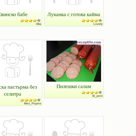
винско бабе
Луканка с готова кайма
tillia
Lovely
Пилешки салам
ска пастърма без
селитра
lili_peni
Meri_Popins