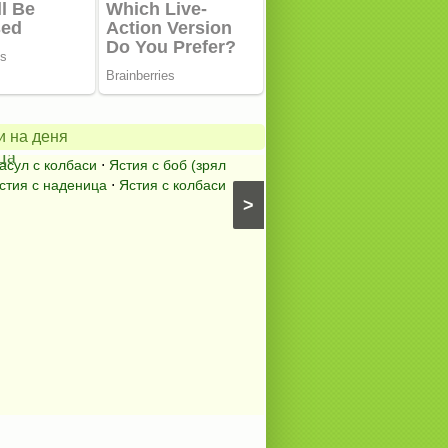
Бърз
кашкавал
на
и на деня
ца
тиган
асул с колбаси
⋅
Ястия с боб (зрял
Паниран кашкавал (Кашк
стия с наденица
⋅
Ястия с колбаси
Предястия със сирена
⋅
Топ
>