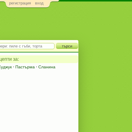
регистрация
вход
епти за:
Суджук
⋅
Пастърма
⋅
Сланина