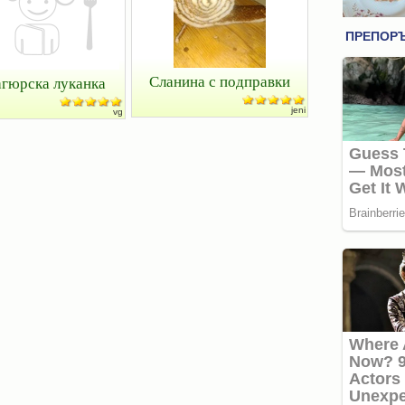
Сланина с подправки
гюрска луканка
jeni
vg
Крем