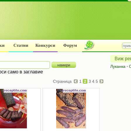
ки
Статии
Конкурси
Форум
Виж рец
Луканка
⋅
рси само в заглавие
Страница
1
2
3
4
5