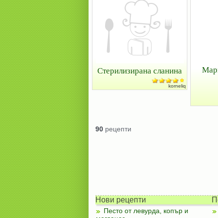
Мар
Стерилизирана сланина
korneliq
90
рецепти
Нови рецепти
П
Песто от левурда, копър и