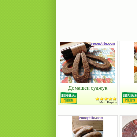
Домашен суджук
Meri_Popins