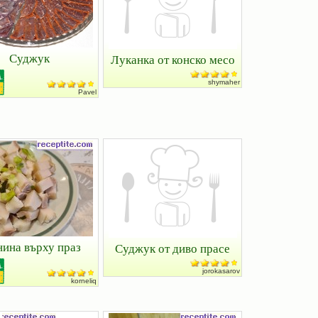
Суджук
Луканка от конско месо
shymaher
Pavel
нина върху праз
Суджук от диво прасе
jorokasarov
korneliq