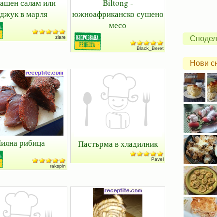
ашен салам или
Biltong -
уджук в марля
южноафриканско сушено
месо
zlare
Сподел
Black_Beret
Нови с
ияна рибица
Пастърма в хладилник
Pavel
rakspin