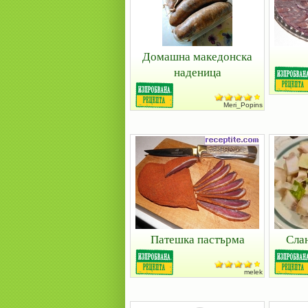
Домашна македонска
наденица
Meri_Popins
Патешка пастърма
Сла
melek