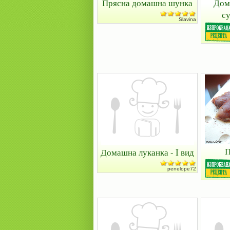
Прясна домашна шунка
Дом
с
Slavina
П
Домашна луканка - I вид
penelope72