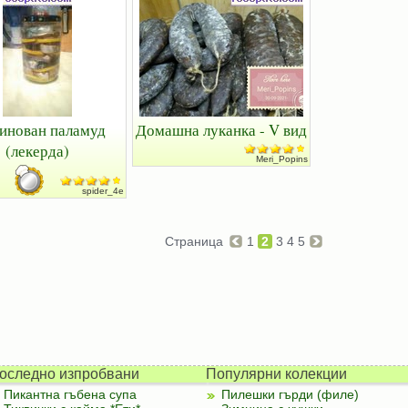
инован паламуд
Домашна луканка - V вид
(лекерда)
Meri_Popins
spider_4e
Страница
1
2
3
4
5
оследно изпробвани
Популярни колекции
Пикантна гъбена супа
Пилешки гърди (филе)