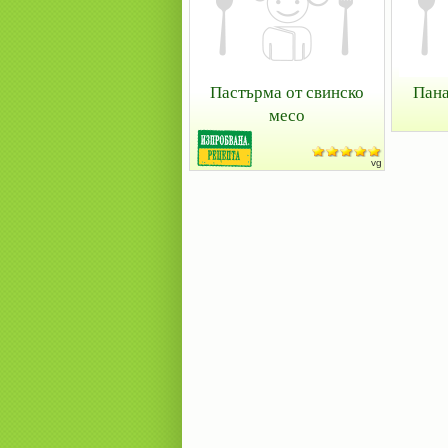
Пастърма от свинско
Пана
месо
vg