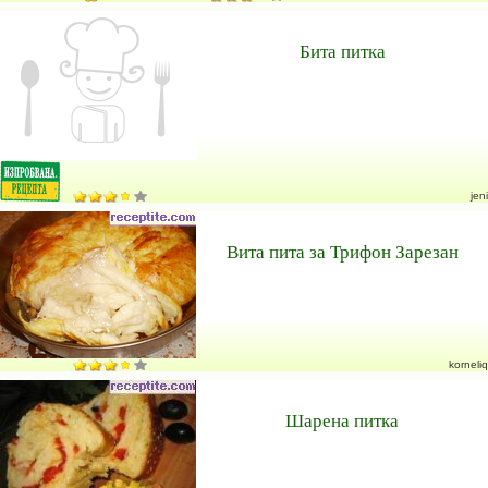
Бита питка
jeni
Вита пита за Трифон Зарезан
korneliq
Шарена питка