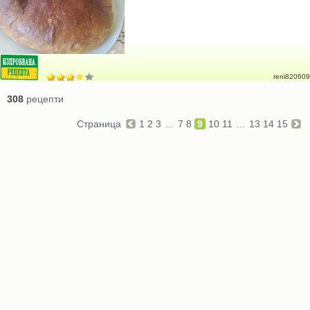
reni820609
308
рецепти
Страница
1
2
3
...
7
8
9
10
11
...
13
14
15