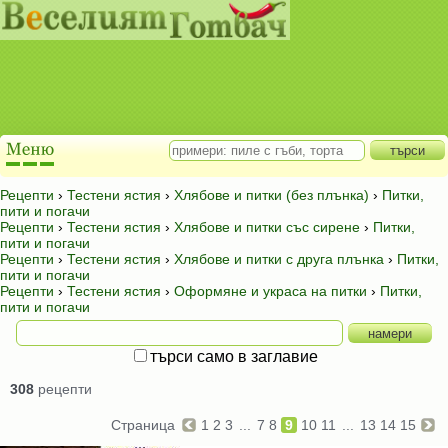
Рецепти
›
Тестени ястия
›
Хлябове и питки (без плънка)
›
Питки,
пити и погачи
Рецепти
›
Тестени ястия
›
Хлябове и питки със сирене
›
Питки,
пити и погачи
Рецепти
›
Тестени ястия
›
Хлябове и питки с друга плънка
›
Питки,
пити и погачи
Рецепти
›
Тестени ястия
›
Оформяне и украса на питки
›
Питки,
пити и погачи
търси само в заглавие
308
рецепти
Страница
1
2
3
...
7
8
9
10
11
...
13
14
15