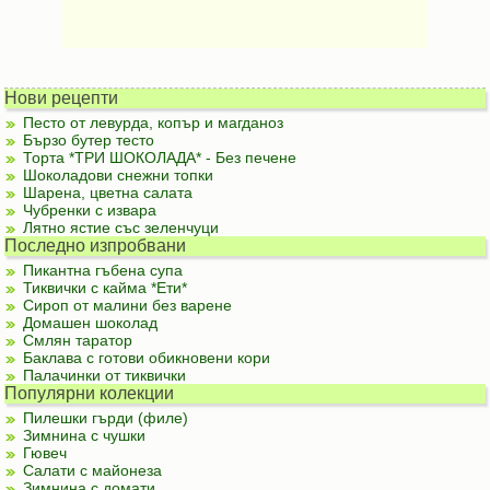
Нови рецепти
Песто от левурда, копър и магданоз
Бързо бутер тесто
Торта *ТРИ ШОКОЛАДА* - Без печене
Шоколадови снежни топки
Шарена, цветна салата
Чубренки с извара
Лятно ястие със зеленчуци
Последно изпробвани
Пикантна гъбена супа
Тиквички с кайма *Ети*
Сироп от малини без варене
Домашен шоколад
Смлян таратор
Баклава с готови обикновени кори
Палачинки от тиквички
Популярни колекции
Пилешки гърди (филе)
Зимнина с чушки
Гювеч
Салати с майонеза
Зимнина с домати