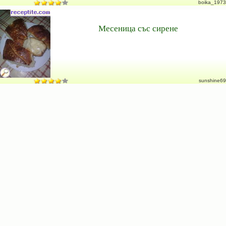
boika_1973
Месеница със сирене
sunshine69