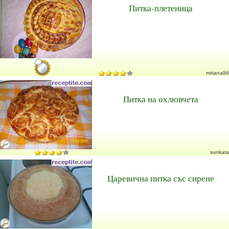
Питка-плетеница
miriana86
Питка на охлювчета
sunkata
Царевична питка със сирене