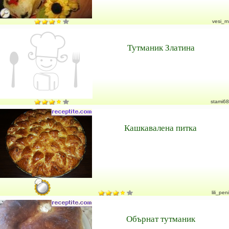
vesi_rn
Тутманик Златина
stami68
Кашкавалена питка
lili_peni
Обърнат тутманик