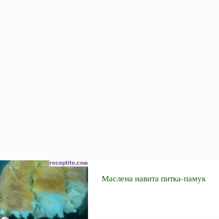
Маслена навита питка-памук