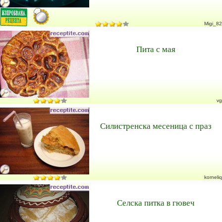
Migi_82
Пита с мая
vg
Силистренска месеница с праз
korneliq
Селска питка в гювеч