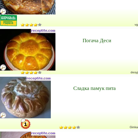
vg
Погача Деси
desyj
Сладка памук пита
Ginka