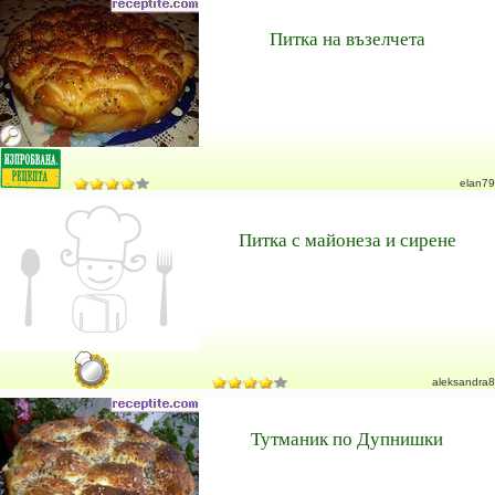
Питка на възелчета
elan79
Питка с майонеза и сирене
aleksandra8
Тутманик по Дупнишки