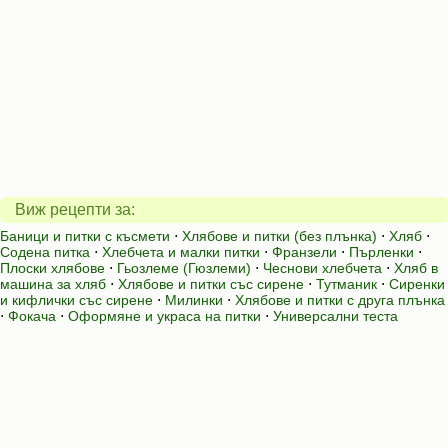
Виж рецепти за:
Баници и питки с късмети
⋅
Хлябове и питки (без плънка)
⋅
Хляб
⋅
Содена питка
⋅
Хлебчета и малки питки
⋅
Франзели
⋅
Пърленки
⋅
Плоски хлябове
⋅
Гьозлеме (Гюзлеми)
⋅
Чеснови хлебчета
⋅
Хляб в
машина за хляб
⋅
Хлябове и питки със сирене
⋅
Тутманик
⋅
Сиренки
и кифлички със сирене
⋅
Милинки
⋅
Хлябове и питки с друга плънка
⋅
Фокача
⋅
Оформяне и украса на питки
⋅
Универсални теста