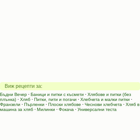
Виж рецепти за:
Бъдни Вечер
⋅
Баници и питки с късмети
⋅
Хлябове и питки (без
плънка)
⋅
Хляб
⋅
Питки, пити и погачи
⋅
Хлебчета и малки питки
⋅
Франзели
⋅
Пърленки
⋅
Плоски хлябове
⋅
Чеснови хлебчета
⋅
Хляб в
машина за хляб
⋅
Милинки
⋅
Фокача
⋅
Универсални теста