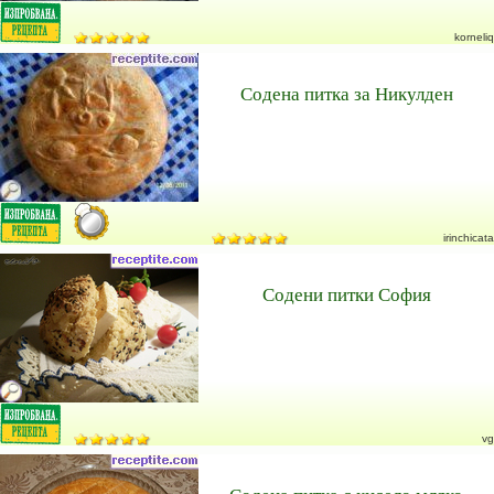
korneliq
Содена питка за Никулден
irinchicata
Содени питки София
vg