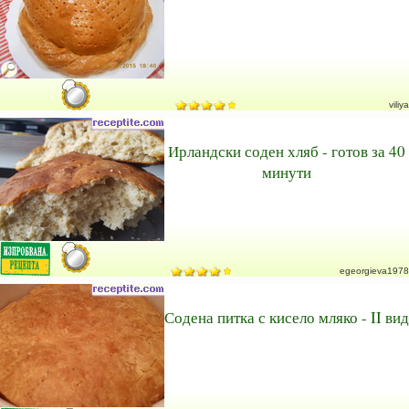
viliya
Ирландски соден хляб - готов за 40
минути
egeorgieva1978
Содена питка с кисело мляко - II вид