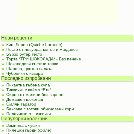
Нови рецепти
Киш Лорен (Quiche Lorraine)
Песто от левурда, копър и магданоз
Бързо бутер тесто
Торта *ТРИ ШОКОЛАДА* - Без печене
Шоколадови снежни топки
Шарена, цветна салата
Чубренки с извара
Последно изпробвани
Пикантна гъбена супа
Тиквички с кайма *Ети*
Сироп от малини без варене
Домашен шоколад
Смлян таратор
Баклава с готови обикновени кори
Палачинки от тиквички
Популярни колекции
Зимнина с чушки
Пилешки гърди (филе)