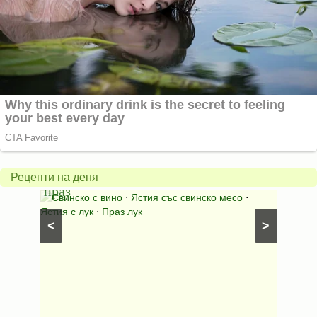
Пърж
карто
Свинско
с
с
бърка
Рецепти на деня
праз
яйца
 с
Свинско с вино
⋅
Ястия със свинско месо
⋅
Карто
ушки
⋅
Ястия с лук
⋅
Праз лук
Картофе
<
>
ени
Предяст