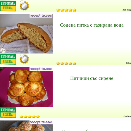
eledra
Содена питка с газирана вода
tillia
Питчици със сирене
zlatka