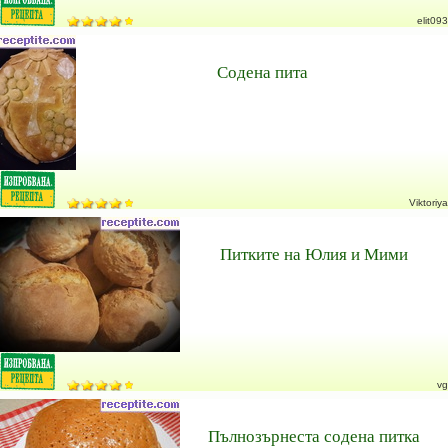
elit093
Содена пита
Viktoriya
Питките на Юлия и Мими
vg
Пълнозърнеста содена питка