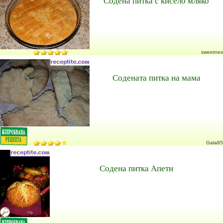
Содена питка с кисело мляко
sweetnes
Содената питка на мама
Gala85
Содена питка Апети