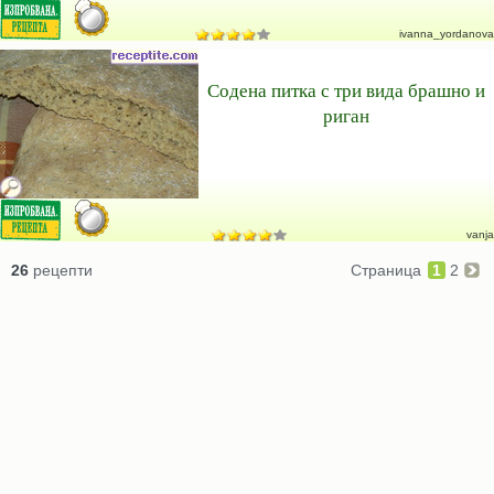
ivanna_yordanova
Содена питка с три вида брашно и
риган
vanja
26
рецепти
Страница
1
2