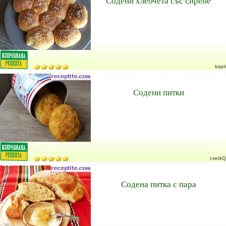
Содени хлебчета със сирене
kapri
Содени питки
cvetkQ
Содена питка с пара