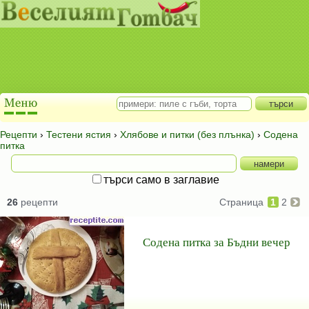
Рецепти
›
Тестени ястия
›
Хлябове и питки (без плънка)
›
Содена
питка
търси само в заглавие
26
рецепти
Страница
1
2
Содена питка за Бъдни вечер