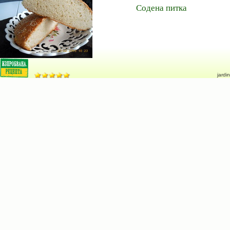
Содена питка
jardin