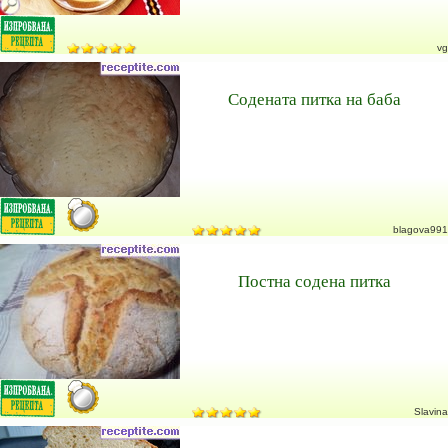
vg
Содената питка на баба
blagova991
Постна содена питка
Slavina