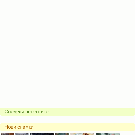
Сподели рецептите
Нови снимки