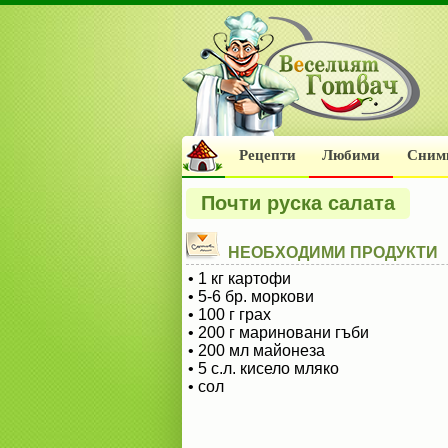
Рецепти
Любими
Сним
Почти руска салата
НЕОБХОДИМИ ПРОДУКТИ
• 1 кг картофи
• 5-6 бр. моркови
• 100 г грах
• 200 г мариновани гъби
• 200 мл майонеза
• 5 с.л. кисело мляко
• сол