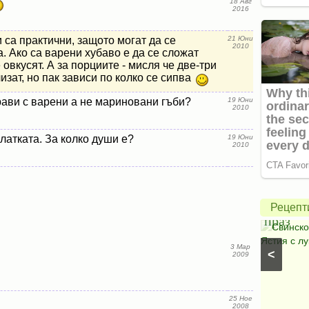
18 Авг
2016
са практични, защото могат да се
21 Юни
2010
. Ако са варени хубаво е да се сложат
 овкусят. А за порциите - мисля че две-три
изат, но пак зависи по колко се сипва
рави с варени а не мариновани гъби?
19 Юни
2010
Зелена
латката. За колко души е?
19 Юни
салата
2010
с
авокадо
Свинск
и
с
Рецепт
моцарела
праз
Салати с моркови
⋅
Моцарела
⋅
Салати с
Свинско
царевица
⋅
Салати без месо
⋅
Салати с чушки
⋅
Ястия с лу
3 Мар
<
Салати с авокадо
⋅
Салати с марули (зелени
2009
салати)
25 Ное
2008