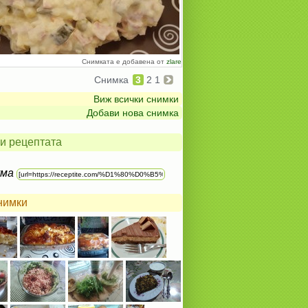
Снимката е добавена от
zlare
Снимка
3
2
1
Виж всички снимки
Добави нова снимка
и рецептата
ума
нимки