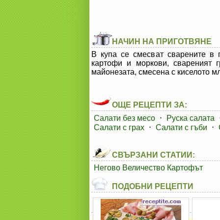
НАЧИН НА ПРИГОТВЯНЕ
В купа се смесват сварените в 
картофи и моркови, свареният 
майонезата, смесена с киселото мл
ОЩЕ РЕЦЕПТИ ЗА:
Салати без месо
⋅
Руска салата
Салати с грах
⋅
Салати с гъби
⋅
СВЪРЗАНИ СТАТИИ:
Негово Величество Картофът
ПОДОБНИ РЕЦЕПТИ