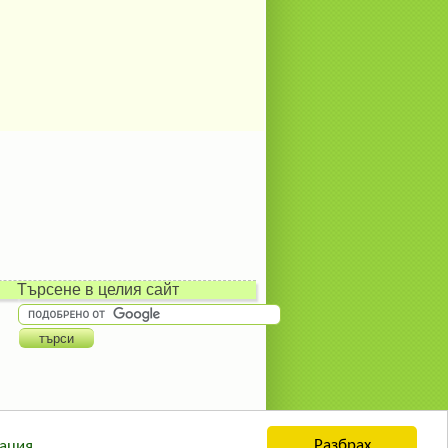
Търсене в целия сайт
Разбрах
ация