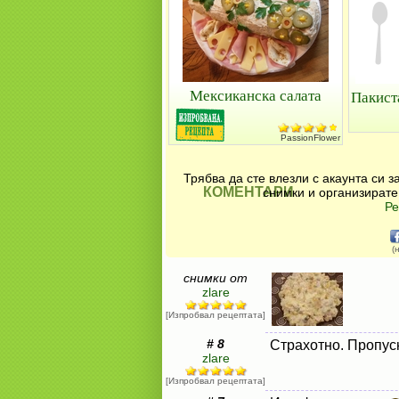
Мексиканска салата
Пакист
PassionFlower
Трябва да сте влезли с акаунта си 
КОМЕНТАРИ
снимки и организирате
Ре
(
снимки от
zlare
[Изпробвал рецептата]
# 8
Страхотно. Пропусн
zlare
[Изпробвал рецептата]