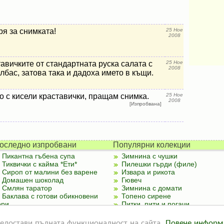
ря за снимката!
25 Ное
2008
авичките от стандартната руска салата с
25 Ное
2008
олбас, затова така и дадоха името в къщи.
о с кисели краставички, пращам снимка.
25 Ное
2008
[Изпробвана]
оследно изпробвани
Популярни колекции
Пикантна гъбена супа
Зимнина с чушки
Тиквички с кайма *Ети*
Пилешки гърди (филе)
Сироп от малини без варене
Извара и рикота
Домашен шоколад
Гювеч
Смлян таратор
Зимнина с домати
Баклава с готови обикновени
Топено сирене
ори
Питки, пити и погачи
Палачинки от тиквички
предостави пълната функционалност на сайта.
Повече информ