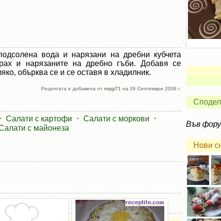
подсолена вода и нарязани на дребни кубчета
грах и нарязаните на дребно гъби. Добавя се
яко, обърква се и се оставя в хладилник.
Рецептата е добавена от
magi71
на 26 Септември 2008 г.
Сподел
⋅
Салати с картофи
⋅
Салати с моркови
⋅
Във фор
Салати с майонеза
Нови с