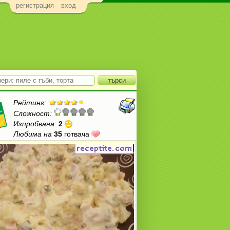
регистрация
вход
Рейтинг:
Сложност:
Изпробвана:
2
Любима на
35
готвача