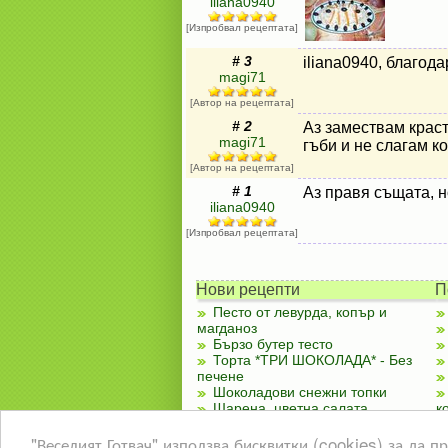
iliana0940
[Изпробвал рецептата]
# 3
iliana0940, благода
magi71
[Автор на рецептата]
# 2
Аз замествам краст
magi71
гъби и не слагам к
[Автор на рецептата]
# 1
Аз правя същата, н
iliana0940
[Изпробвал рецептата]
Нови рецепти
П
Песто от левурда, копър и
магданоз
Бързо бутер тесто
Торта *ТРИ ШОКОЛАДА* - Без
печене
Шоколадови снежни топки
Шарена, цветна салата
к
Чубренки с извара
"Веселият Готвач" използва бисквитки (cookies) за да 
Лятно ястие със зеленчуци