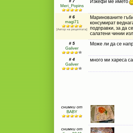
# 7
Изкефи ме името
Meri_Popins
# 6
Маринованите гъби 
magi71
консумират веднага
подправки, за да се
[Автор на рецептата]
салатени чинии изл
# 5
Може ли да се нап
Galiver
# 4
много ми хареса са
Galiver
снимки от
BABY
снимки от