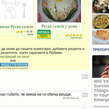
Руска салата у дома
анска Руска салата
daksi
kqmrosen
за да може да пишете коментари, добавяте рецепти и
 рецептите, които харесвате в Любими.
гистрирай се сега!
или
не изисква регистрация)
4 Яну
2018
ах гъбите, че никои не ги обича вкъщи.
4 Яну
2018
[Изпробвана]