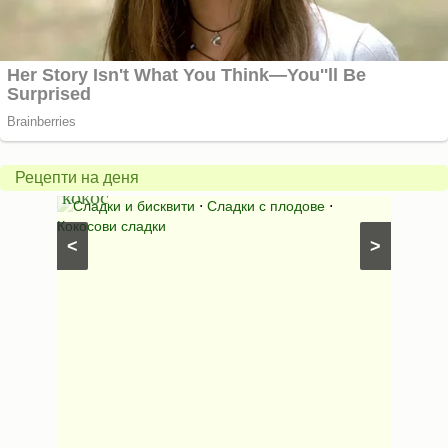
Бисквити
с
горски
Млеч
плодове
салат
и
*Зим
Рецепти на деня
кокос
ден*
иши с
Сладки и бисквити
⋅
Сладки с плодове
⋅
Салат
Кокосови сладки
⋅
Салати
<
>
рецепти