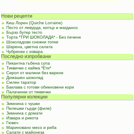
Нови рецепти
Киш Лорен (Quiche Lorraine)
Песто от левурда, копър и магданоз
Бързо бутер тесто
Торта *ТРИ ШОКОЛАДА* - Без печене
Шоколадови снежни топки
Шарена, цветна салата
Чубренки с извара
Последно изпробвани
Пикантна гъбена супа
Тиквички с кайма *Ети*
Сироп от малини без варене
Домашен шоколад
Смлян таратор
Баклава с готови обикновени кори
Палачинки от тиквички
Популярни колекции
Зимнина с чушки
Пилешки гърди (филе)
Зимнина с домати
Извара и рикота
Гювеч
Мариновано месо и риба
Салати с майонеза