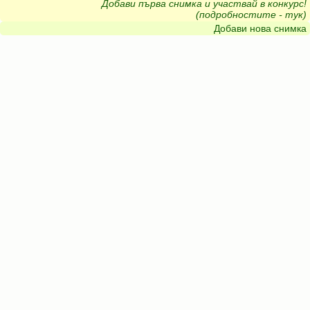
Добави първа снимка и участвай в конкурс!
(подробностите - тук)
Добави нова снимка