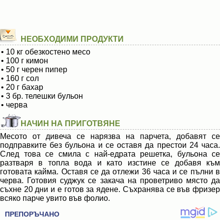
НЕОБХОДИМИ ПРОДУКТИ
• 10 кг обезкостено месо
• 100 г кимон
• 50 г черен пипер
• 160 г сол
• 20 г бахар
• 3 бр. телешки бульон
• черва
НАЧИН НА ПРИГОТВЯНЕ
Месото от дивеча се нарязва на парчета, добавят се
подправките без бульона и се оставя да престои 24 часа.
След това се смила с най-едрата решетка, бульона се
разтваря в топла вода и като изстине се добавя към
готовата кайма. Оставя се да отлежи 36 часа и се пълни в
черва. Готовия суджук се закача на проветриво място да
съхне 20 дни и е готов за ядене. Съхранява се във фризер
всяко парче увито във фолио.