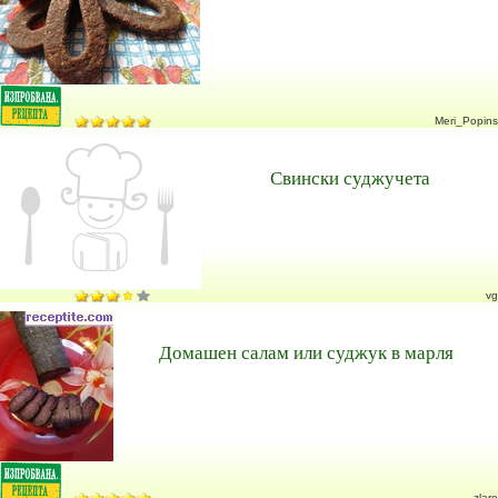
Meri_Popins
Свински суджучета
vg
Домашен салам или суджук в марля
zlare