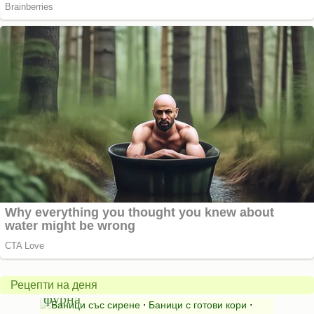
Вита
баница
Пълн
в
шара
халогенна
за
Рецепти на деня
фурна
Нику
⋅
Ястия
Баници със сирене
⋅
Баници с готови кори
⋅
Пълне