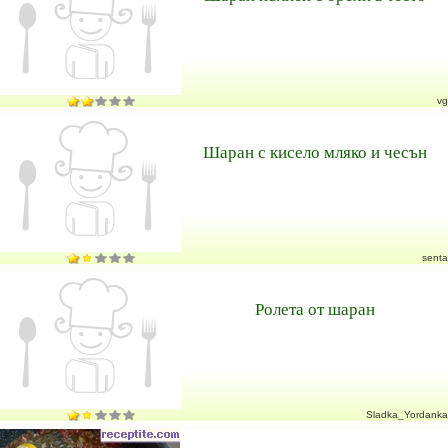
vg
Шаран с кисело мляко и чесън
senta
Ролета от шаран
Sladka_Yordanka