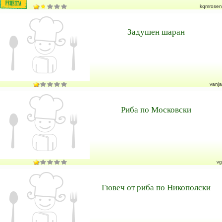
kqmrosen
Задушен шаран
vanja
Риба по Московски
vg
Гювеч от риба по Никополски