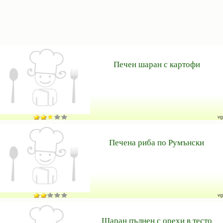
Печен шаран с картофи
vg
Печена риба по Румънски
vg
Шаран пълнен с орехи в тесто