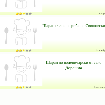
vanja
Шаран пълнен с риба по Свищовски
korneliq
Шаран по воденичарски от село
Дорошма
kqmrosen