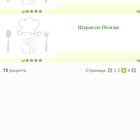
vg
Шаран по Полски
vg
72
рецепти
Страница
1
2
3
4