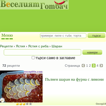
Рецепти
›
Ястия
›
Ястия с риба
›
Шаран
търси само в заглавие
72
рецепти
Страница
1
2
3
4
Пълнен шаран на фурна с лимони
Georgi19