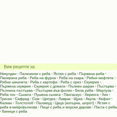
Виж рецепти за:
Никулден
⋅
Палачинки с риба
⋅
Ястия с риба
⋅
Пържена риба
⋅
Панирана риба
⋅
Риба на фурна
⋅
Риба на скара
⋅
Рибни кюфтета
⋅
Рибни шишчета
⋅
Риба с картофи
⋅
Риба с ориз
⋅
Скумрия
⋅
Пържена скумрия
⋅
Скумрия с домати
⋅
Пълнен шаран
⋅
Пъстърва
⋅
Пълнена пъстърва
⋅
Пъстърва във фолио
⋅
Бяла риба
⋅
Мерлуза
⋅
Риба тон
⋅
Сьомга
⋅
Пушена сьомга
⋅
Пангасиус
⋅
Херинга
⋅
Хек
⋅
Треска
⋅
Сафрид
⋅
Сом
⋅
Ципура
⋅
Лаврак
⋅
Щука
⋅
Акула
⋅
Кефал
⋅
Калкан
⋅
Толстолоб
⋅
Паламуд
⋅
Цаца (копърка, шпрот)
⋅
Ястия с
риба в микровълнова
⋅
Пици с риба и морски дарове
⋅
Паста с риба
⋅
Баници с риба