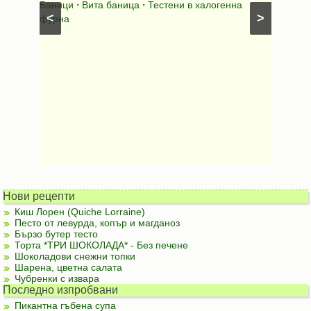
шунка
⋅
Баници
⋅
Вита баница
⋅
Тестени в халогенна
⋅
Риба н
<
>
фурна
Нови рецепти
Киш Лорен (Quiche Lorraine)
Песто от левурда, копър и магданоз
Бързо бутер тесто
Торта *ТРИ ШОКОЛАДА* - Без печене
Шоколадови снежни топки
Шарена, цветна салата
Чубренки с извара
Последно изпробвани
Пикантна гъбена супа