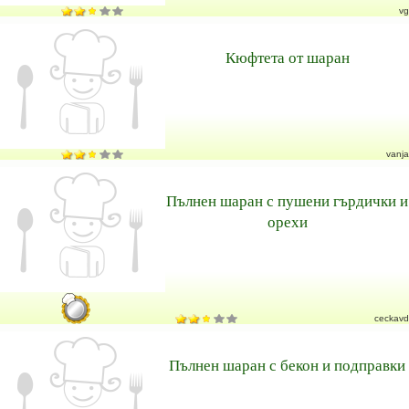
vg
Кюфтета от шаран
vanja
Пълнен шаран с пушени гърдички и
орехи
ceckavd
Пълнен шаран с бекон и подправки