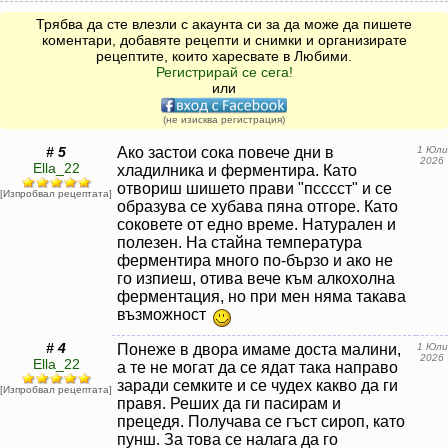
Трябва да сте влезли с акаунта си за да може да пишете
коментари, добавяте рецепти и снимки и организирате
рецептите, които харесвате в Любими.
Регистрирай се сега!
или
(не изисква регистрация)
# 5
Ако застои сока повече дни в
1 Юли
2026
Ella_22
хладилника и ферментира. Като
отвориш шишето прави "псссст" и се
[Изпробвал рецептата]
образува се хубава пяна отгоре. Като
соковете от едно време. Натурален и
полезен. На стайна температура
ферментира много по-бързо и ако не
го изпиеш, отива вече към алкохолна
ферментация, но при мен няма такава
възможност
# 4
Понеже в двора имаме доста малини,
1 Юли
2026
Ella_22
а те не могат да се ядат така направо
заради семките и се чудех какво да ги
[Изпробвал рецептата]
правя. Реших да ги пасирам и
прецедя. Получава се гъст сироп, като
пунш. За това се налага да го