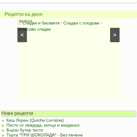
плодове
салат
и
*Зим
Рецепти на деня
кокос
ден*
иши с
Сладки и бисквити
⋅
Сладки с плодове
⋅
Салат
Кокосови сладки
⋅
Салати
<
>
рецепти
Нови рецепти
Киш Лорен (Quiche Lorraine)
Песто от левурда, копър и магданоз
Бързо бутер тесто
Торта *ТРИ ШОКОЛАДА* - Без печене