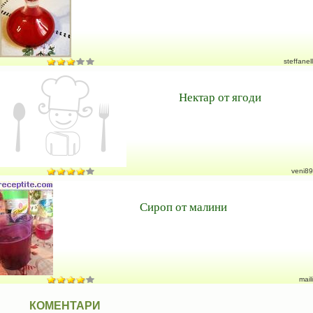
steffanell
Нектар от ягоди
veni89
Сироп от малини
maili
КОМЕНТАРИ