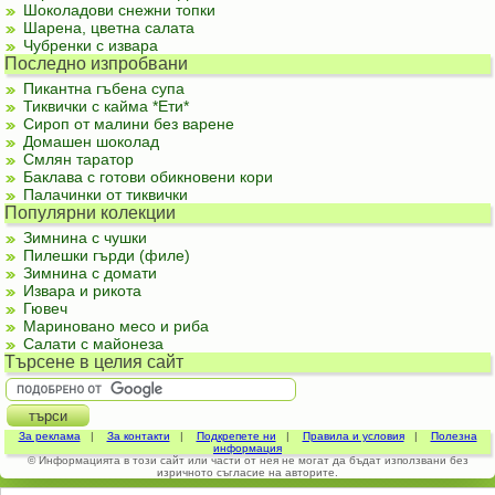
Шоколадови снежни топки
Шарена, цветна салата
Чубренки с извара
Последно изпробвани
Пикантна гъбена супа
Тиквички с кайма *Ети*
Сироп от малини без варене
Домашен шоколад
Смлян таратор
Баклава с готови обикновени кори
Палачинки от тиквички
Популярни колекции
Зимнина с чушки
Пилешки гърди (филе)
Зимнина с домати
Извара и рикота
Гювеч
Мариновано месо и риба
Салати с майонеза
Търсене в целия сайт
За реклама
|
За контакти
|
Подкрепете ни
|
Правила и условия
|
Полезна
информация
© Информацията в този сайт или части от нея не могат да бъдат използвани без
изричното съгласие на авторите.