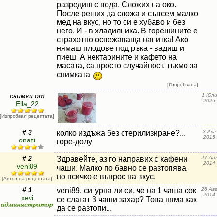
разредиш с вода. Сложих на око.
После реших да сложа и съвсем малко
мед на вкус, но то си е хубаво и без
него. И - в хладилника. В горещините е
страхотно освежаваща напитка! Ако
нямаш плодове под ръка - вадиш и
пиеш. А нектарините и кафето на
масата, са просто случайност, тъкмо за
снимката
[Изпробвана]
снимки от
1 Юли
2026
Ella_22
[Изпробвал рецептата]
# 3
колко издъжа без стерилизиране?...
3 Авг
2015
onazi
горе-долу
# 2
Здравейте, аз го направих с кафени
27 Авг
2014
veni89
чаши. Малко по бавно се разтопява,
но всичко е въпрос на вкус.
[Автор на рецептата]
# 1
veni89, сигурна ли си, че на 1 чаша сок
26 Авг
2014
xevi
се слагат 3 чаши захар? Това няма как
да се разтопи...