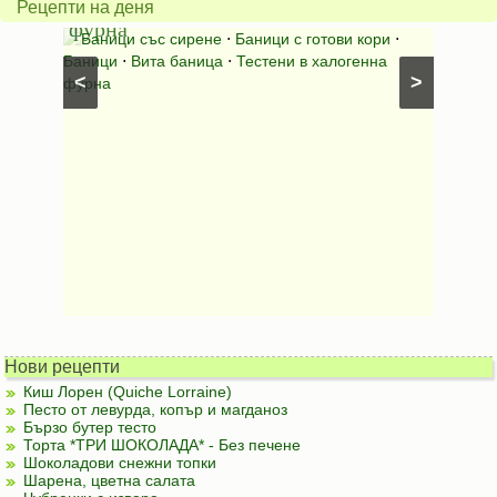
Рецепти на деня
фурна
Нику
⋅
Ястия
Баници със сирене
⋅
Баници с готови кори
⋅
Пълне
шунка
⋅
Баници
⋅
Вита баница
⋅
Тестени в халогенна
⋅
Риба н
<
>
фурна
Нови рецепти
Киш Лорен (Quiche Lorraine)
Песто от левурда, копър и магданоз
Бързо бутер тесто
Торта *ТРИ ШОКОЛАДА* - Без печене
Шоколадови снежни топки
Шарена, цветна салата