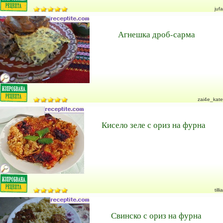
jufa
Агнешка дроб-сарма
zai4e_kate
Кисело зеле с ориз на фурна
tillia
Свинско с ориз на фурна