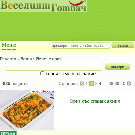
Рецепти
›
Ястия
›
Ястия с ориз
търси само в заглавие
825
рецепти
Страница
1
2
3
4
...
38
39
40
Ориз със спанак яхния