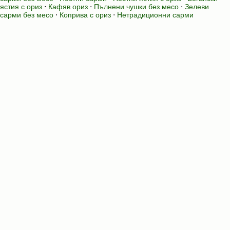
ястия с ориз
⋅
Кафяв ориз
⋅
Пълнени чушки без месо
⋅
Зелеви
сарми без месо
⋅
Коприва с ориз
⋅
Нетрадиционни сарми