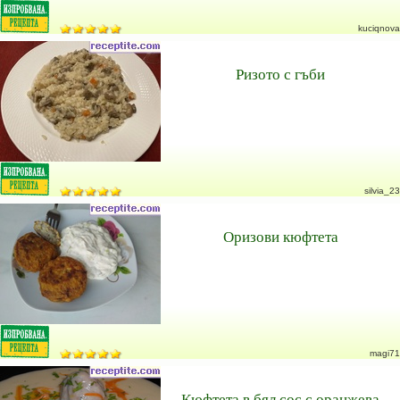
kuciqnova
Ризото с гъби
silvia_23
Оризови кюфтета
magi71
Кюфтета в бял сос с оранжева