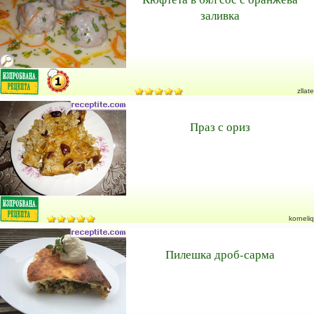
заливка
zllate
Праз с ориз
korneliq
Пилешка дроб-сарма