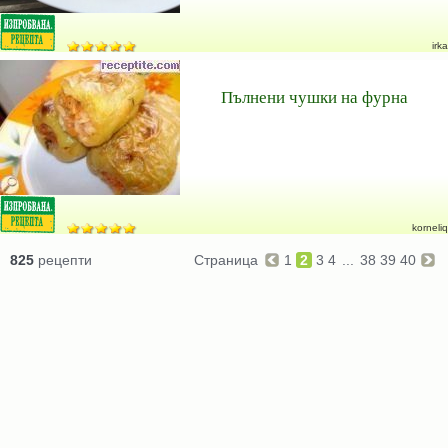
irka
Пълнени чушки на фурна
korneliq
825
рецепти
Страница
1
2
3
4
...
38
39
40