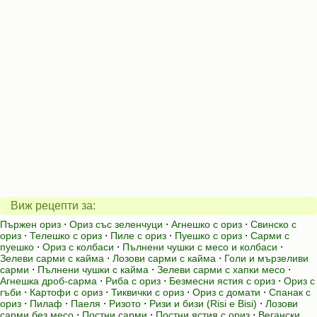
Виж рецепти за:
Пържен ориз
⋅
Ориз със зеленчуци
⋅
Агнешко с ориз
⋅
Свинско с
ориз
⋅
Телешко с ориз
⋅
Пиле с ориз
⋅
Пуешко с ориз
⋅
Сарми с
пуешко
⋅
Ориз с колбаси
⋅
Пълнени чушки с месо и колбаси
⋅
Зелеви сарми с кайма
⋅
Лозови сарми с кайма
⋅
Голи и мързеливи
сарми
⋅
Пълнени чушки с кайма
⋅
Зелеви сарми с хапки месо
⋅
Агнешка дроб-сарма
⋅
Риба с ориз
⋅
Безмесни ястия с ориз
⋅
Ориз с
гъби
⋅
Картофи с ориз
⋅
Тиквички с ориз
⋅
Ориз с домати
⋅
Спанак с
ориз
⋅
Пилаф
⋅
Паеля
⋅
Ризото
⋅
Ризи и бизи (Risi e Bisi)
⋅
Лозови
сарми без месо
⋅
Постни сарми
⋅
Постни ястия с ориз
⋅
Вегански