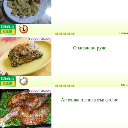
Lirinka
Спаначено руло
Stedi
Агнешка плешка във фолио