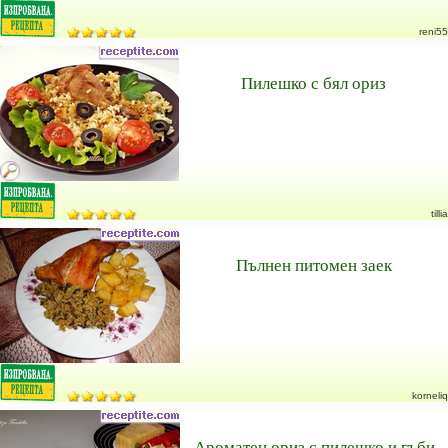
reni55
Пилешко с бял ориз
tillia
Пълнен питомен заек
korneliq
Ароматен ориз с пилешко и гъби