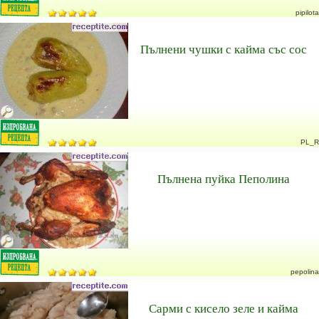
pipilota
Пълнени чушки с кайма със сос
PL_R
Пълнена пуйка Пеполина
pepolina
Сарми с кисело зеле и кайма