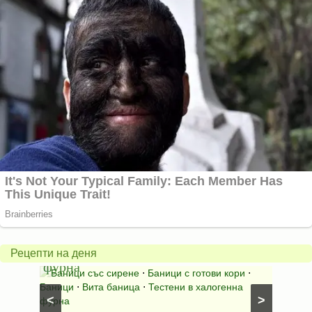
Вита
баница
Пълн
в
шара
халогенна
за
Рецепти на деня
фурна
Нику
⋅
Ястия
Баници със сирене
⋅
Баници с готови кори
⋅
Пълне
шунка
⋅
Баници
⋅
Вита баница
⋅
Тестени в халогенна
⋅
Риба н
<
>
фурна