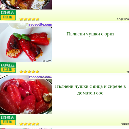
angellina
Пълнени чушки с ориз
vg
Пълнени чушки с яйца и сирене в
доматен сос
reni55