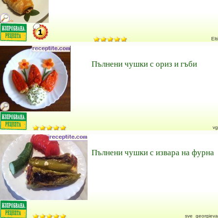
Elti
Пълнени чушки с ориз и гъби
vg
Пълнени чушки с извара на фурна
sve_georgieva