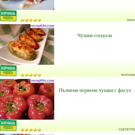
nixtov
Чушки-гондола
irinchicata
Пълнени червени чушки с фасул
CVETETTO