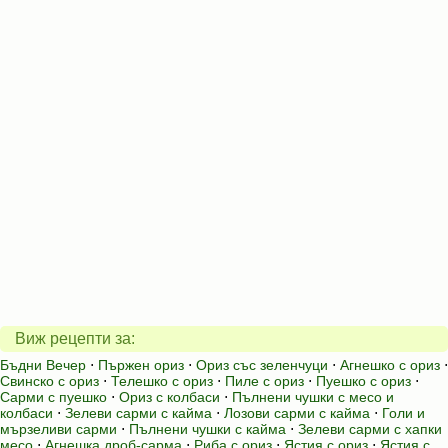
Виж рецепти за:
Бъдни Вечер
⋅
Пържен ориз
⋅
Ориз със зеленчуци
⋅
Агнешко с ориз
⋅
Свинско с ориз
⋅
Телешко с ориз
⋅
Пиле с ориз
⋅
Пуешко с ориз
⋅
Сарми с пуешко
⋅
Ориз с колбаси
⋅
Пълнени чушки с месо и
колбаси
⋅
Зелеви сарми с кайма
⋅
Лозови сарми с кайма
⋅
Голи и
мързеливи сарми
⋅
Пълнени чушки с кайма
⋅
Зелеви сарми с хапки
месо
⋅
Агнешка дроб-сарма
⋅
Риба с ориз
⋅
Ястия с ориз
⋅
Ястия с