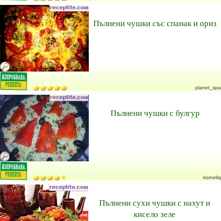
Пълнени чушки със спанак и ориз
planet_spa
Пълнени чушки с булгур
korneliq
Пълнени сухи чушки с нахут и
кисело зеле