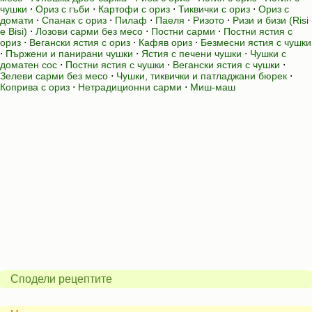
чушки
⋅
Ориз с гъби
⋅
Картофи с ориз
⋅
Тиквички с ориз
⋅
Ориз с
домати
⋅
Спанак с ориз
⋅
Пилаф
⋅
Паеля
⋅
Ризото
⋅
Ризи и бизи (Risi
e Bisi)
⋅
Лозови сарми без месо
⋅
Постни сарми
⋅
Постни ястия с
ориз
⋅
Вегански ястия с ориз
⋅
Кафяв ориз
⋅
Безмесни ястия с чушки
⋅
Пържени и панирани чушки
⋅
Ястия с печени чушки
⋅
Чушки с
доматен сос
⋅
Постни ястия с чушки
⋅
Вегански ястия с чушки
⋅
Зелеви сарми без месо
⋅
Чушки, тиквички и патладжани бюрек
⋅
Коприва с ориз
⋅
Нетрадиционни сарми
⋅
Миш-маш
Сподели рецептите