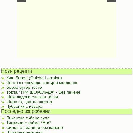
Нови рецепти
Киш Лорен (Quiche Lorraine)
Песто от левурда, копър и магданоз
Бързо бутер тесто
Торта *ТРИ ШОКОЛАДА* - Без печене
Шоколадови снежни топки
Шарена, цветна салата
Чубренки с извара
Последно изпробвани
Пикантна гъбена супа
Тиквички с кайма *Ети*
Сироп от малини без варене
Домашен шоколад