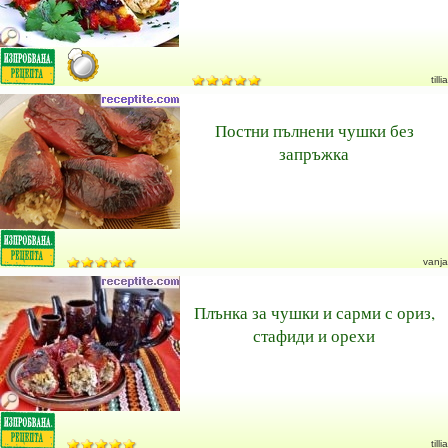
tillia
Постни пълнени чушки без
запръжка
vanja
Плънка за чушки и сарми с ориз,
стафиди и орехи
tillia