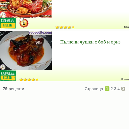
tillia
Пълнени чушки с боб и ориз
flower
79
рецепти
Страница
1
2
3
4