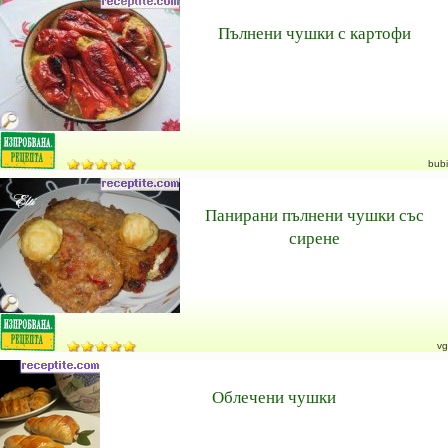
Пълнени чушки с картофи
bubi
Панирани пълнени чушки със
сирене
vg
Облечени чушки