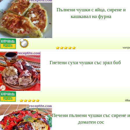
Пълнени чушки с яйца, сирене и
кашкавал на фурна
vanja
Гнетени сухи чушки със зрял боб
tillia
Печени пълнени чушки със сирене и
доматен сос