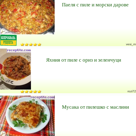
Паеля с пиле и морски дарове
vesi_rn
Яхния от пиле с ориз и зеленчуци
rozi72
Мусака от пилешко с маслини