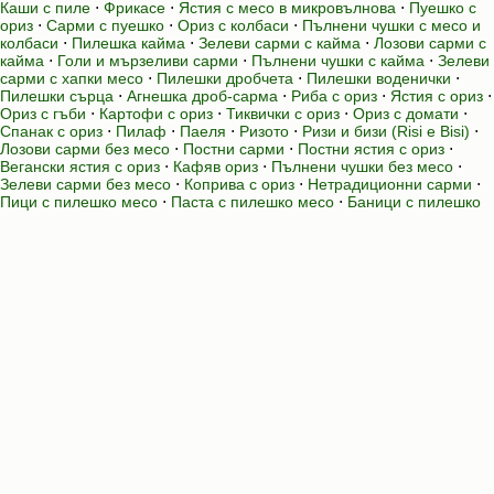
Каши с пиле
⋅
Фрикасе
⋅
Ястия с месо в микровълнова
⋅
Пуешко с
ориз
⋅
Сарми с пуешко
⋅
Ориз с колбаси
⋅
Пълнени чушки с месо и
колбаси
⋅
Пилешка кайма
⋅
Зелеви сарми с кайма
⋅
Лозови сарми с
кайма
⋅
Голи и мързеливи сарми
⋅
Пълнени чушки с кайма
⋅
Зелеви
сарми с хапки месо
⋅
Пилешки дробчета
⋅
Пилешки воденички
⋅
Пилешки сърца
⋅
Агнешка дроб-сарма
⋅
Риба с ориз
⋅
Ястия с ориз
⋅
Ориз с гъби
⋅
Картофи с ориз
⋅
Тиквички с ориз
⋅
Ориз с домати
⋅
Спанак с ориз
⋅
Пилаф
⋅
Паеля
⋅
Ризото
⋅
Ризи и бизи (Risi e Bisi)
⋅
Лозови сарми без месо
⋅
Постни сарми
⋅
Постни ястия с ориз
⋅
Вегански ястия с ориз
⋅
Кафяв ориз
⋅
Пълнени чушки без месо
⋅
Зелеви сарми без месо
⋅
Коприва с ориз
⋅
Нетрадиционни сарми
⋅
Пици с пилешко месо
⋅
Паста с пилешко месо
⋅
Баници с пилешко