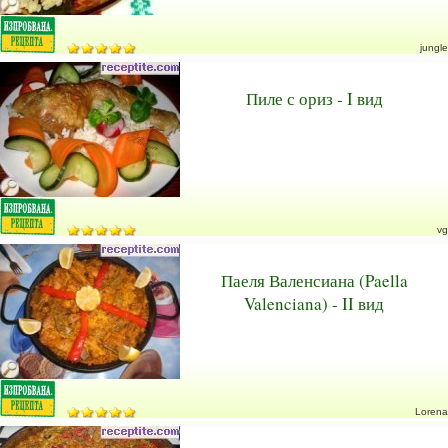
jungle
Пиле с ориз - I вид
vg
Паеля Валенсиана (Paella
Valenciana) - II вид
Lorena