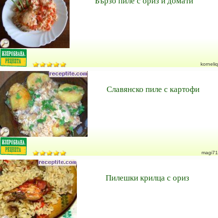
Бързо пиле с ориз и домати
korneliq
Славянско пиле с картофи
magi71
Пилешки крилца с ориз