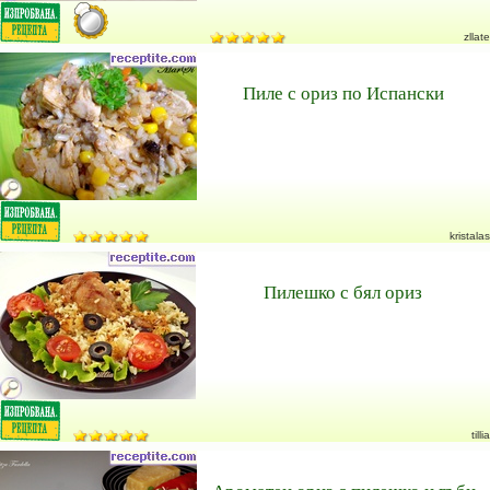
zllate
Пиле с ориз по Испански
kristalas
Пилешко с бял ориз
tillia