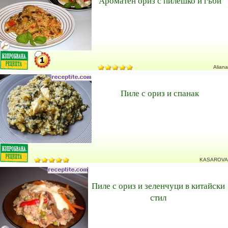
Ароматен ориз с пилешко и гъби
Aliana
Пиле с ориз и спанак
KASAROVA
Пиле с ориз и зеленчуци в китайски
стил