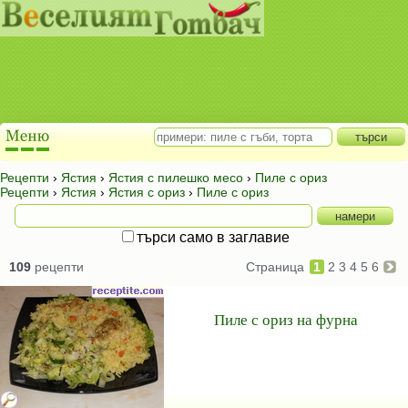
Рецепти
›
Ястия
›
Ястия с пилешко месо
›
Пиле с ориз
Рецепти
›
Ястия
›
Ястия с ориз
›
Пиле с ориз
търси само в заглавие
109
рецепти
Страница
1
2
3
4
5
6
Пиле с ориз на фурна