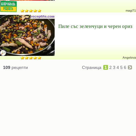
magi71
Пиле със зеленчуци и черен ориз
Angelova
109
рецепти
Страница
1
2
3
4
5
6