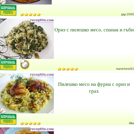
gigi.2000
Ориз с пилешко месо, спанак и гъби
mamcheto61
Пилешко месо на фурна с ориз и
грах
tillia