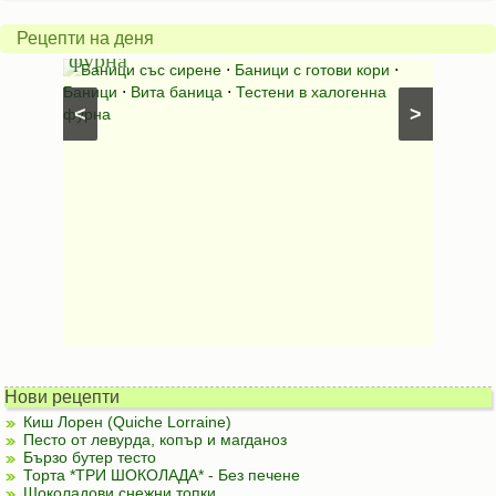
халогенна
за
Рецепти на деня
фурна
Нику
⋅
Ястия
Баници със сирене
⋅
Баници с готови кори
⋅
Пълне
шунка
⋅
Баници
⋅
Вита баница
⋅
Тестени в халогенна
⋅
Риба н
<
>
фурна
Нови рецепти
Киш Лорен (Quiche Lorraine)
Песто от левурда, копър и магданоз
Бързо бутер тесто
Торта *ТРИ ШОКОЛАДА* - Без печене
Шоколадови снежни топки