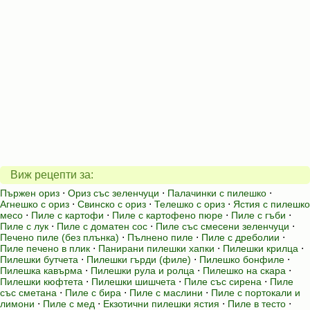
Виж рецепти за:
Пържен ориз
⋅
Ориз със зеленчуци
⋅
Палачинки с пилешко
⋅
Агнешко с ориз
⋅
Свинско с ориз
⋅
Телешко с ориз
⋅
Ястия с пилешко
месо
⋅
Пиле с картофи
⋅
Пиле с картофено пюре
⋅
Пиле с гъби
⋅
Пиле с лук
⋅
Пиле с доматен сос
⋅
Пиле със смесени зеленчуци
⋅
Печено пиле (без плънка)
⋅
Пълнено пиле
⋅
Пиле с дреболии
⋅
Пиле печено в плик
⋅
Панирани пилешки хапки
⋅
Пилешки крилца
⋅
Пилешки бутчета
⋅
Пилешки гърди (филе)
⋅
Пилешко бонфиле
⋅
Пилешка кавърма
⋅
Пилешки рула и ролца
⋅
Пилешко на скара
⋅
Пилешки кюфтета
⋅
Пилешки шишчета
⋅
Пиле със сирена
⋅
Пиле
със сметана
⋅
Пиле с бира
⋅
Пиле с маслини
⋅
Пиле с портокали и
лимони
⋅
Пиле с мед
⋅
Екзотични пилешки ястия
⋅
Пиле в тесто
⋅