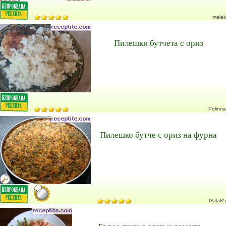
melek
Пилешки бутчета с ориз
Polinna
Пилешко бутче с ориз на фурна
Gala85