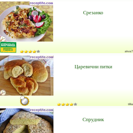
Срезанко
akva7
Царевични питки
tillia
Спрудник