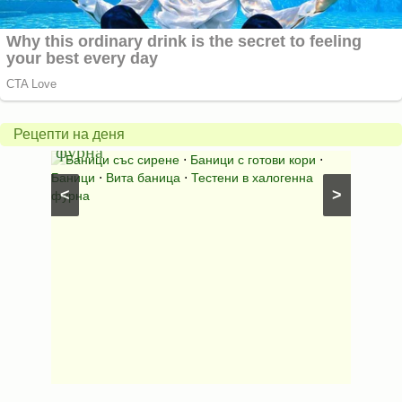
Вита
баница
Пълн
в
шара
халогенна
за
Рецепти на деня
фурна
Нику
⋅
Ястия
Баници със сирене
⋅
Баници с готови кори
⋅
Пълне
шунка
⋅
Баници
⋅
Вита баница
⋅
Тестени в халогенна
⋅
Риба н
<
>
фурна