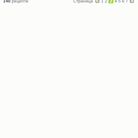
140
рецепти
Страница
1
2
3
4
5
6
7