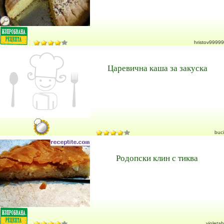
hristov99999
Царевична каша за закуска
buci
Родопски клин с тиква
violetab