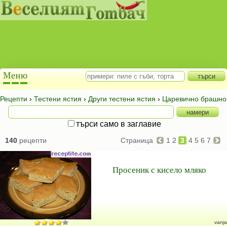
Рецепти
›
Тестени ястия
›
Други тестени ястия
›
Царевично брашно
търси само в заглавие
140
рецепти
Страница
1
2
3
4
5
6
7
Просеник с кисело мляко
vanja