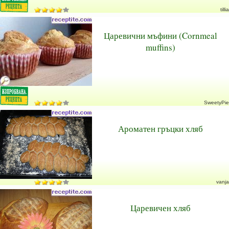
tillia
Царевични мъфини (Cornmeal
muffins)
SweetyPie
Ароматен гръцки хляб
vanja
Царевичен хляб