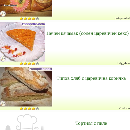
petqanabel
Печен качамак (солен царевичен кекс)
Lilly_dale
Типов хляб с царевична коричка
Zoritooo
Тортиля с пиле