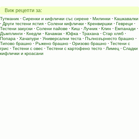
Виж рецепти за:
Тутманик
⋅
Сиренки и кифлички със сирене
⋅
Милинки
⋅
Кашкавалки
⋅
Други тестени ястия
⋅
Солени кифлички
⋅
Кренвиршки
⋅
Гевреци
⋅
Тестени закуски
⋅
Солени пайове
⋅
Киш
⋅
Лучник
⋅
Клин
⋅
Емпанади
⋅
Дъмплинги
⋅
Кнедли
⋅
Качамак
⋅
Юфка
⋅
Трахана
⋅
Стар хляб
⋅
Попара
⋅
Хачапури
⋅
Универсални теста
⋅
Пълнозърнесто брашно
⋅
Типово брашно
⋅
Ръжено брашно
⋅
Оризово брашно
⋅
Тестени с
грис
⋅
Тестени с овес
⋅
Тестени с картофено тесто
⋅
Лимец
⋅
Сладки
кифлички и кроасани