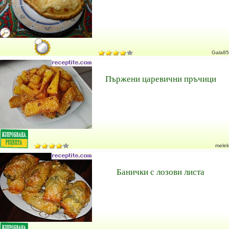
Gala85
Пържени царевични пръчици
melek
Банички с лозови листа