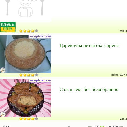
milniq
Царевична питка със сирене
boika_1973
Солен кекс без бяло брашно
vanja