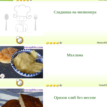
Сладкиша на милионера
Melani96
Мъхлама
Gala85
Оризов хляб без месене