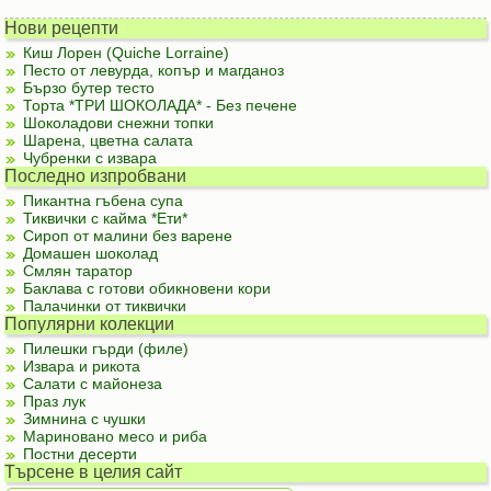
Нови рецепти
Киш Лорен (Quiche Lorraine)
Песто от левурда, копър и магданоз
Бързо бутер тесто
Торта *ТРИ ШОКОЛАДА* - Без печене
Шоколадови снежни топки
Шарена, цветна салата
Чубренки с извара
Последно изпробвани
Пикантна гъбена супа
Тиквички с кайма *Ети*
Сироп от малини без варене
Домашен шоколад
Смлян таратор
Баклава с готови обикновени кори
Палачинки от тиквички
Популярни колекции
Пилешки гърди (филе)
Извара и рикота
Салати с майонеза
Праз лук
Зимнина с чушки
Мариновано месо и риба
Постни десерти
Търсене в целия сайт