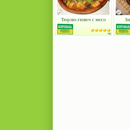
Тюрлю-гювеч с месо
Зи
vg