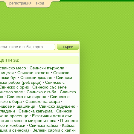
регистрация
вход
епти за:
 свинско месо
⋅
Свински пържоли
⋅
ницели
⋅
Свински котлети
⋅
Свинско
нски бут
⋅
Свински джолан
⋅
Свински
ски ребра (ребърца)
⋅
Свинско с
Свинско с ориз
⋅
Свинско със зеле
⋅
кисело зеле
⋅
Свинско с гъби
⋅
Свинско
на
⋅
Свинско със сирена
⋅
Свинско с
нско с бира
⋅
Свинско на скара
⋅
ишове и шашлици
⋅
Свинско задушено
⋅
уладини
⋅
Свинска кавърма
⋅
Свински
чено прасенце
⋅
Екзотични ястия със
стия с месо в микровълнова
⋅
Пълнени
со и колбаси
⋅
Свинска кайма
⋅
Кайма
шка и свинска)
⋅
Зелеви сарми с хапки