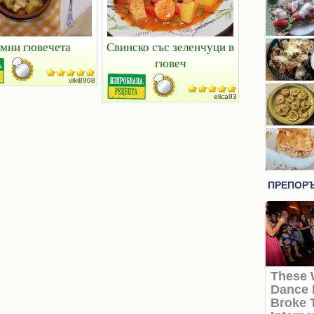
мни гювечета
Свинско със зеленчуци в
гювеч
viki8908
elica93