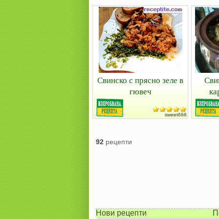
Свинско с прясно зеле в
Сви
гювеч
ка
sweet666
92
рецепти
Нови рецепти
П