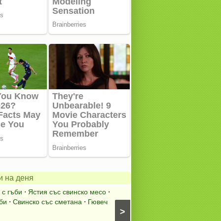
о
а
Сладкиш
и на деня
трюфели
 с гъби
⋅
Ястия със свинско месо
⋅
Шоколадови сладкиши
⋅
би
⋅
Свинско със сметана
⋅
Гювеч
бисквити
⋅
Сладкиши
⋅
Слад
>
фъстъци