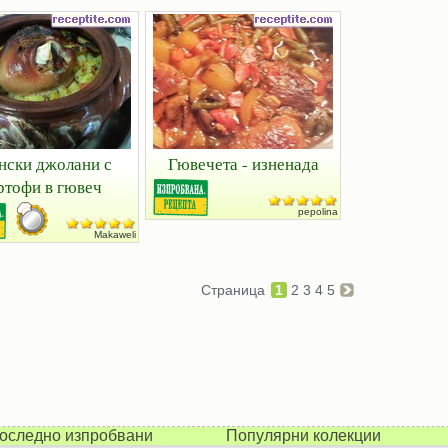
нски джолани с
Гювечета - изненада
ртофи в гювеч
pepolina
Makaweli
Страница
1
2
3
4
5
оследно изпробвани
Популярни колекции