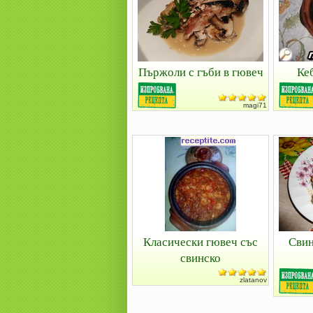
Пържоли с гъби в гювеч
Ке
magi71
Класически гювеч със
Свин
свинско
zlatanov