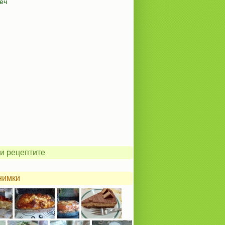
еч
и рецептите
нимки