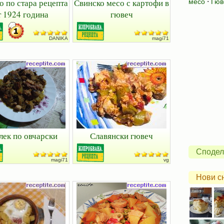
о по стара рецепта
Свинско месо с картофи в
месо
⋅
Гюв
т 1924 година
гювеч
DANIKA
magi71
ек по овчарски
Славянски гювеч
Сподел
magi71
vg
Нови с