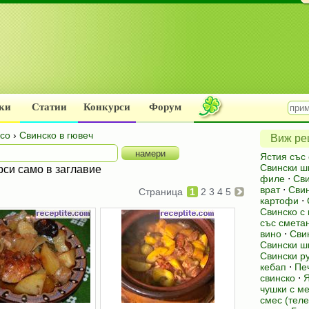
ки
Статии
Конкурси
Форум
есо
›
Свинско в гювеч
Виж рец
Ястия със
Свински ш
рси само в заглавие
филе
⋅
Сви
врат
⋅
Свин
Страница
1
2
3
4
5
картофи
⋅
Свинско с 
със смета
вино
⋅
Сви
Свински ш
Свински р
кебап
⋅
Пе
свинско
⋅
Я
чушки с ме
смес (теле