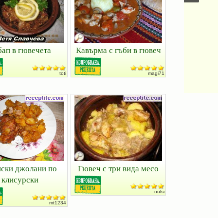
бап в гювечета
Кавърма с гъби в гювеч
toti
magi71
ски джолани по
Гювеч с три вида месо
клисурски
nulsi
mt1234