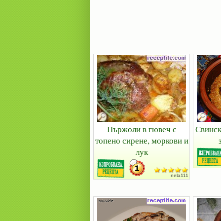
Пържоли в гювеч с
Свинск
топено сирене, моркови и
лук
nela111