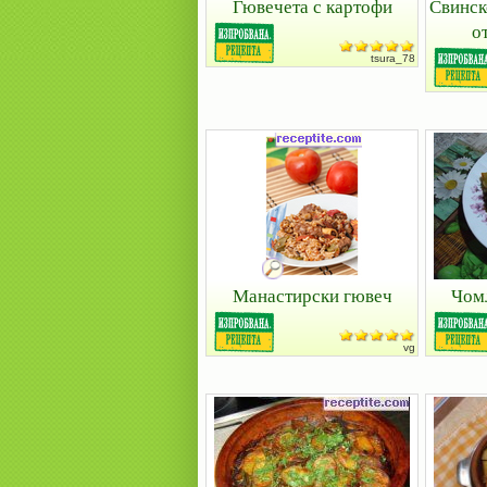
Гювечета с картофи
Свинск
о
tsura_78
Манастирски гювеч
Чомл
vg