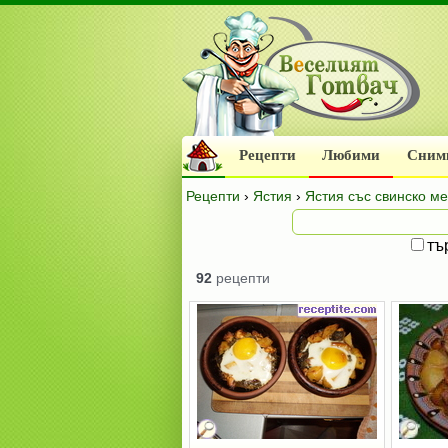
Рецепти
Любими
Сним
Рецепти
›
Ястия
›
Ястия със свинско м
тъ
92
рецепти