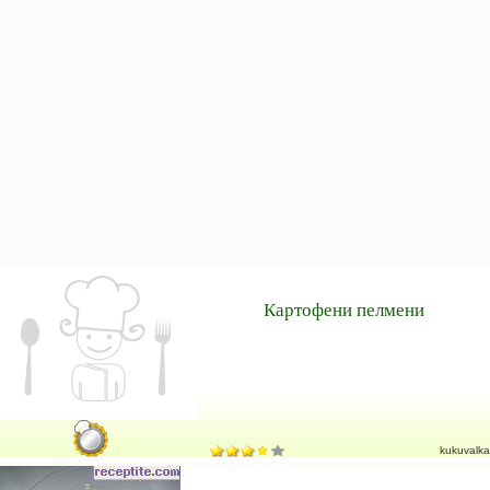
Картофени пелмени
kukuvalka