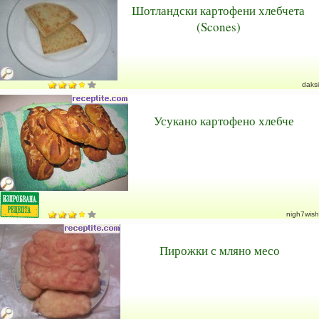
Шотландски картофени хлебчета
(Scones)
daksi
Усукано картофено хлебче
nigh7wish
Пирожки с мляно месо