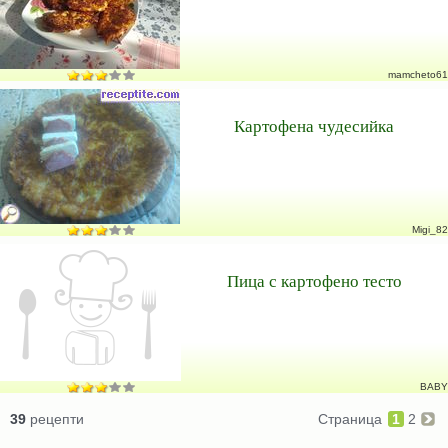
mamcheto61
Картофена чудесийка
Migi_82
Пица с картофено тесто
BABY
39
рецепти
Страница
1
2