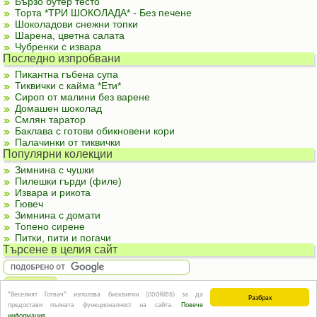
Бързо бутер тесто
Торта *ТРИ ШОКОЛАДА* - Без печене
Шоколадови снежни топки
Шарена, цветна салата
Чубренки с извара
Последно изпробвани
Пикантна гъбена супа
Тиквички с кайма *Ети*
Сироп от малини без варене
Домашен шоколад
Смлян таратор
Баклава с готови обикновени кори
Палачинки от тиквички
Популярни колекции
Зимнина с чушки
Пилешки гърди (филе)
Извара и рикота
Гювеч
Зимнина с домати
Топено сирене
Питки, пити и погачи
Търсене в целия сайт
"Веселият Готвач" използва бисквитки (cookies) за да
Разбрах
За реклама
|
За контакти
|
Подкрепете ни
|
Правила и условия
|
Полезна
предостави пълната функционалност на сайта.
Повече
информация
© Информацията в този сайт или части от нея не могат да бъдат използвани без
информация