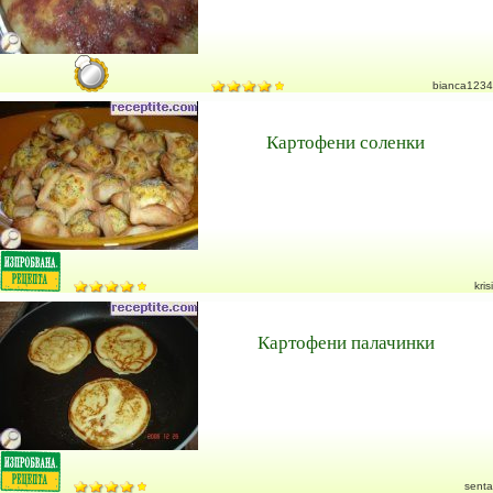
bianca1234
Картофени соленки
krisi
Картофени палачинки
senta