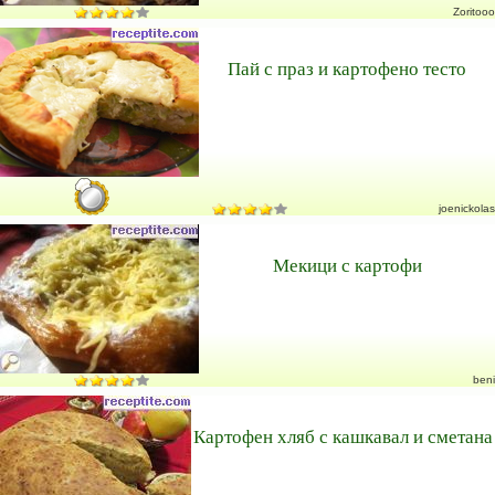
Zoritooo
Пай с праз и картофено тесто
joenickolas
Мекици с картофи
beni
Картофен хляб с кашкавал и сметана