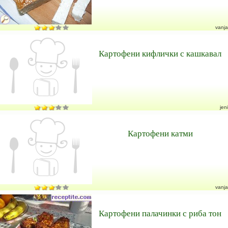
vanja
Картофени кифлички с кашкавал
jeni
Картофени катми
vanja
Картофени палачинки с риба тон