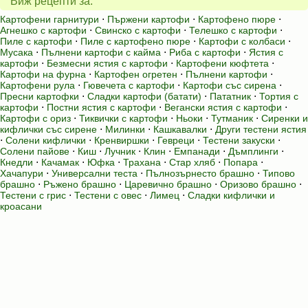
Виж рецепти за:
Картофени гарнитури
⋅
Пържени картофи
⋅
Картофено пюре
⋅
Агнешко с картофи
⋅
Свинско с картофи
⋅
Телешко с картофи
⋅
Пиле с картофи
⋅
Пиле с картофено пюре
⋅
Картофи с колбаси
⋅
Мусака
⋅
Пълнени картофи с кайма
⋅
Риба с картофи
⋅
Ястия с
картофи
⋅
Безмесни ястия с картофи
⋅
Картофени кюфтета
⋅
Картофи на фурна
⋅
Картофен огретен
⋅
Пълнени картофи
⋅
Картофени рула
⋅
Гювечета с картофи
⋅
Картофи със сирена
⋅
Пресни картофки
⋅
Сладки картофи (батати)
⋅
Пататник
⋅
Тортия с
картофи
⋅
Постни ястия с картофи
⋅
Вегански ястия с картофи
⋅
Картофи с ориз
⋅
Тиквички с картофи
⋅
Ньоки
⋅
Тутманик
⋅
Сиренки и
кифлички със сирене
⋅
Милинки
⋅
Кашкавалки
⋅
Други тестени ястия
⋅
Солени кифлички
⋅
Кренвиршки
⋅
Гевреци
⋅
Тестени закуски
⋅
Солени пайове
⋅
Киш
⋅
Лучник
⋅
Клин
⋅
Емпанади
⋅
Дъмплинги
⋅
Кнедли
⋅
Качамак
⋅
Юфка
⋅
Трахана
⋅
Стар хляб
⋅
Попара
⋅
Хачапури
⋅
Универсални теста
⋅
Пълнозърнесто брашно
⋅
Типово
брашно
⋅
Ръжено брашно
⋅
Царевично брашно
⋅
Оризово брашно
⋅
Тестени с грис
⋅
Тестени с овес
⋅
Лимец
⋅
Сладки кифлички и
кроасани