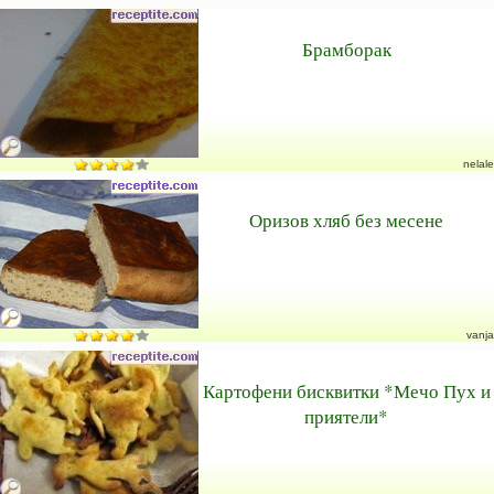
Брамборак
nelale
Оризов хляб без месене
vanja
Картофени бисквитки *Мечо Пух и
приятели*