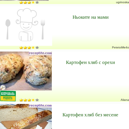
ugrinoska
Ньоките на мами
PetetoiMe4o
Картофен хляб с орехи
Aliana
Картофен хляб без месене