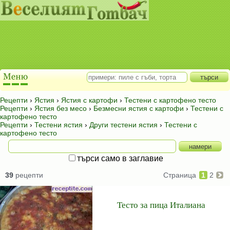
Рецепти
›
Ястия
›
Ястия с картофи
›
Тестени с картофено тесто
Рецепти
›
Ястия без месо
›
Безмесни ястия с картофи
›
Тестени с
картофено тесто
Рецепти
›
Тестени ястия
›
Други тестени ястия
›
Тестени с
картофено тесто
търси само в заглавие
39
рецепти
Страница
1
2
Тесто за пица Италиана