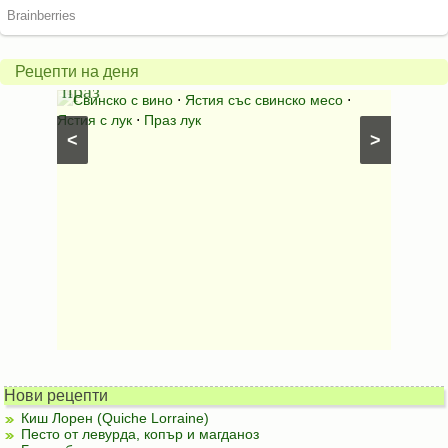
карто
Свинско
с
с
бърка
Рецепти на деня
праз
яйца
 с
Свинско с вино
⋅
Ястия със свинско месо
⋅
Карто
ушки
⋅
Ястия с лук
⋅
Праз лук
Картофе
<
>
ени
Предяст
Нови рецепти
Киш Лорен (Quiche Lorraine)
Песто от левурда, копър и магданоз