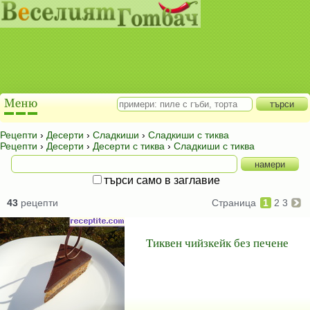
Рецепти
›
Десерти
›
Сладкиши
›
Сладкиши с тиква
Рецепти
›
Десерти
›
Десерти с тиква
›
Сладкиши с тиква
търси само в заглавие
43
рецепти
Страница
1
2
3
Тиквен чийзкейк без печене