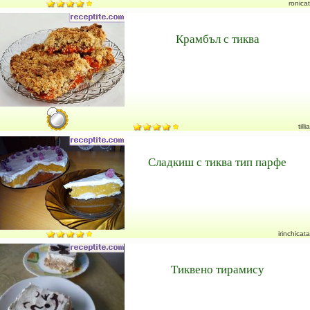
ronicat
Крамбъл с тиква
tillia
Сладкиш с тиква тип парфе
irinchicata
Тиквено тирамису