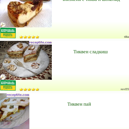
tillia
Тиквен сладкиш
reni55
Тиквен пай