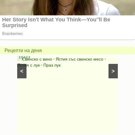
Пърж
карто
Свинско
с
с
бърка
Рецепти на деня
праз
яйца
 с
Свинско с вино
⋅
Ястия със свинско месо
⋅
Карто
ушки
⋅
Ястия с лук
⋅
Праз лук
Картофе
<
>
ени
Предяст