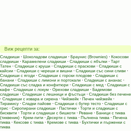
Виж рецепти за:
Сладкиши
⋅
Шоколадови сладкиши
⋅
Браунис (Brownies)
⋅
Кокосови
сладкиши
⋅
Карамелени сладкиши
⋅
Сладкиши с ябълки
⋅
Тарт
Татен
⋅
Сладкиши с круши
⋅
Сладкиши с праскови
⋅
Сладкиши с
кайсии
⋅
Сладкиши с череши и вишни
⋅
Сладкиши със сини сливи
⋅
Сладкиши с ягоди
⋅
Сладкиши с горски плодове
⋅
Сладкиши с
банани
⋅
Сладкиши с лимони и портокали
⋅
Сладкиши с ананас
⋅
Сладкиши със сладка и конфитюри
⋅
Сладкиши с мед
⋅
Сладкиши с
кафе
⋅
Сладкиши с локум
⋅
Орехови сладкиши
⋅
Бадемови
сладкиши
⋅
Сладкиши с лешници и фъстъци
⋅
Сладкиши без печене
⋅
Сладкиши с извара и сирена
⋅
Чийзкейк
⋅
Печен чийзкейк
⋅
Тирамису
⋅
Сладки пайове
⋅
Сладкиши с бутер тесто
⋅
Сладкиши с
грис
⋅
Сиропирани сладкиши
⋅
Пастички
⋅
Торти и сладкиши с
бисквити
⋅
Торти и сладкиши с бишкоти
⋅
Реване
⋅
Баници с тиква
(тиквеник)
⋅
Крем-пити
⋅
Десерти с тиква
⋅
Пълнена тиква
⋅
Печена
тиква
⋅
Кексове с тиква
⋅
Кремове с тиква
⋅
Бухтички и пърженки с
тиква