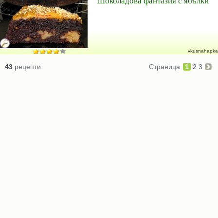
Шоколадова фантазия с ябълки
vkusnahapka
43
рецепти
Страница
1
2
3