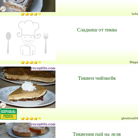
lu4a
Сладкиш от тиква
Blaga
Тиквен чийзкейк
gkostova04
Тиквения пай на леля