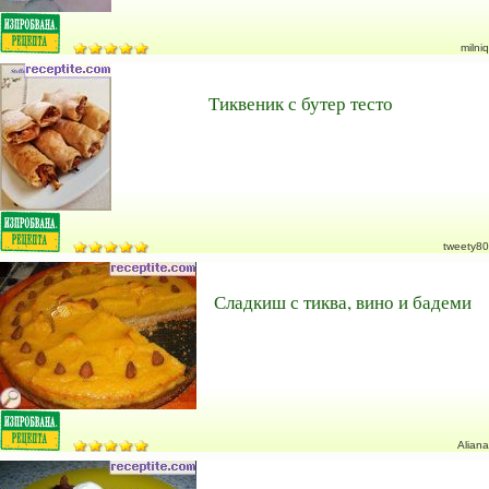
milniq
Тиквеник с бутер тесто
tweety80
Сладкиш с тиква, вино и бадеми
Aliana