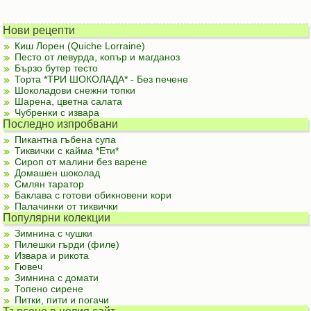
Нови рецепти
Киш Лорен (Quiche Lorraine)
Песто от левурда, копър и магданоз
Бързо бутер тесто
Торта *ТРИ ШОКОЛАДА* - Без печене
Шоколадови снежни топки
Шарена, цветна салата
Чубренки с извара
Последно изпробвани
Пикантна гъбена супа
Тиквички с кайма *Ети*
Сироп от малини без варене
Домашен шоколад
Смлян таратор
Баклава с готови обикновени кори
Палачинки от тиквички
Популярни колекции
Зимнина с чушки
Пилешки гърди (филе)
Извара и рикота
Гювеч
Зимнина с домати
Топено сирене
Питки, пити и погачи