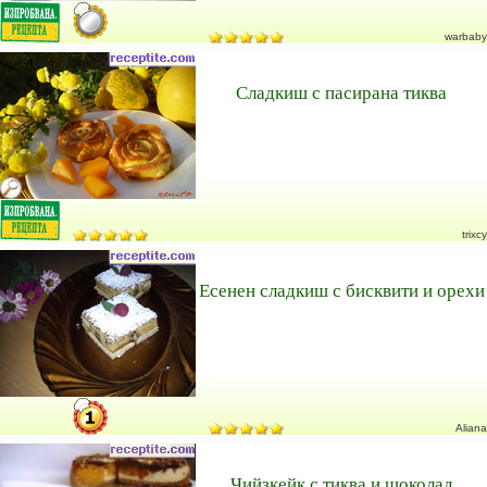
warbaby
Сладкиш с пасирана тиква
trixcy
Есенен сладкиш с бисквити и орехи
Aliana
Чийзкейк с тиква и шоколад