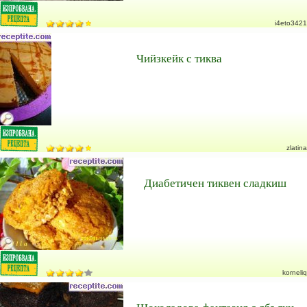
i4eto3421
Чийзкейк с тиква
zlatina
Диабетичен тиквен сладкиш
korneliq