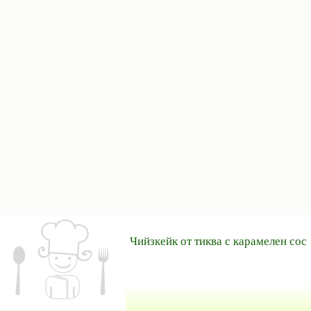
Чийзкейк от тиква с карамелен сос