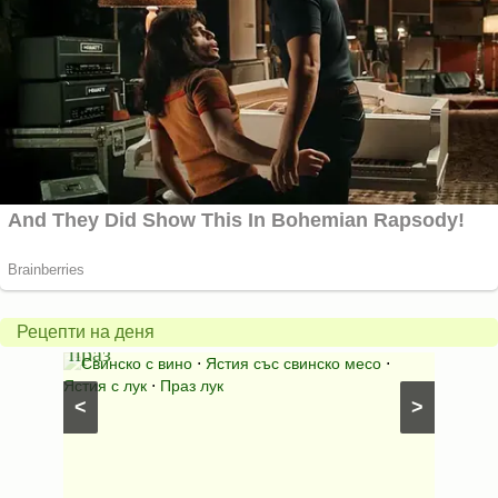
Пърж
карто
Свинско
с
с
бърка
Рецепти на деня
праз
яйца
 с
Свинско с вино
⋅
Ястия със свинско месо
⋅
Карто
ушки
⋅
Ястия с лук
⋅
Праз лук
Картофе
<
>
ени
Предяст