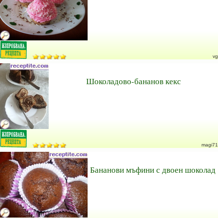
vg
Шоколадово-бананов кекс
magi71
Бананови мъфини с двоен шоколад