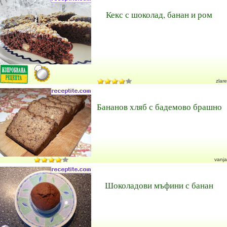
Кекс с шоколад, банан и ром
zlare
Бананов хляб с бадемово брашно
vanja
Шоколадови мъфини с банан