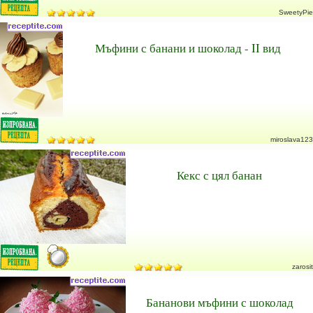
SweetyPie
Мъфини с банани и шоколад - II вид
miroslava123
Кекс с цял банан
zarosit
Бананови мъфини с шоколад