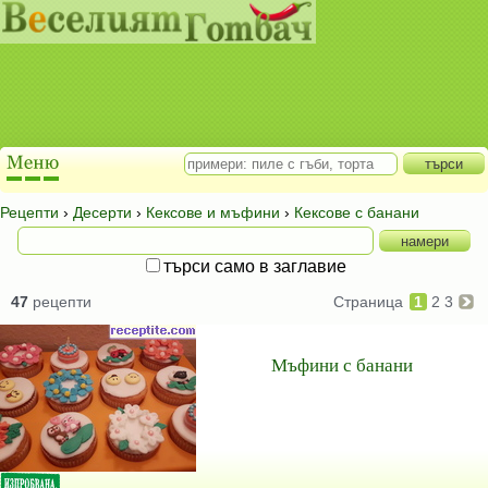
Рецепти
›
Десерти
›
Кексове и мъфини
›
Кексове с банани
търси само в заглавие
47
рецепти
Страница
1
2
3
Мъфини с банани