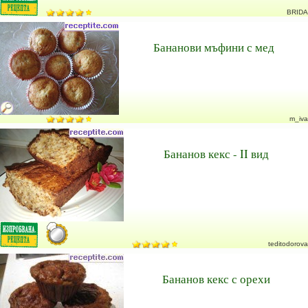
BRIDA
Бананови мъфини с мед
m_iva
Бананов кекс - II вид
teditodorova
Бананов кекс с орехи