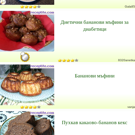
Gala85
Диетични бананови мъфини за
диабетици
8320anetka
Бананови мъфини
vanja
Пухкав какаово-бананов кекс