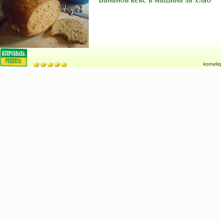
korneliq