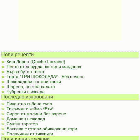
Нови рецепти
Киш Лорен (Quiche Lorraine)
Песто от левурда, копър и магданоз
Бързо бутер тесто
Торта *ТРИ ШОКОЛАДА* - Без печене
Шоколадови снежни топки
Шарена, цветна салата
Чубренки с извара
Последно изпробвани
Пикантна гъбена супа
Тиквички с кайма *Ети*
Сироп от малини без варене
Домашен шоколад
Смлян таратор
Баклава с готови обикновени кори
Палачинки от тиквички
Популярни колекции