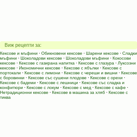
Виж рецепти за:
Кексове и мъфини
⋅
Обикновени кексове
⋅
Шарени кексове
⋅
Сладки
мъфини
⋅
Шоколадови кексове
⋅
Шоколадови мъфини
⋅
Кокосови
кексове
⋅
Кексове с газирана напитка
⋅
Кексове с глазура
⋅
Луксозни
кексове
⋅
Икономични кексове
⋅
Кексове с ябълки
⋅
Кексове с
портокали
⋅
Кексове с лимони
⋅
Кексове с череши и вишни
⋅
Кексове
с боровинки
⋅
Кексове със сушени плодове
⋅
Кексове с орехи
⋅
Кексове с бадеми
⋅
Кексове с лешници
⋅
Кексове със сладка и
конфитюри
⋅
Кексове с локум
⋅
Кексове с мед
⋅
Кексове с кафе
⋅
Нетрадиционни кексове
⋅
Кексове в машина за хляб
⋅
Кексове с
тиква