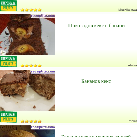
MissNikolowa
Шоколадов кекс с банани
eledra
Бананов кекс
ronkis
Бананов кекс в машина за хляб