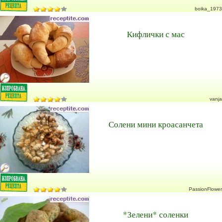
boika_1973
Кифлички с мас
vanja
Солени мини кроасанчета
PassionFlower
*Зелени* соленки