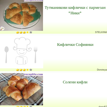
Тутманикови кифлички с пармезан
*Ники*
STELKINA
Кифлички Софиянки
Doroteya
Солени кифли
dany87