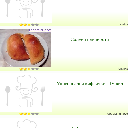
zlatina
Солени панцероти
Slavina
Универсални кифлички - IV вид
teodora_in_love