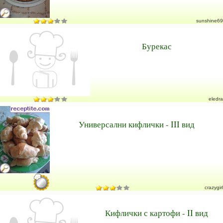
sunshine69
Бурекас
eledra
Универсални кифлички - III вид
crazygirl
Кифлички с картофи - II вид