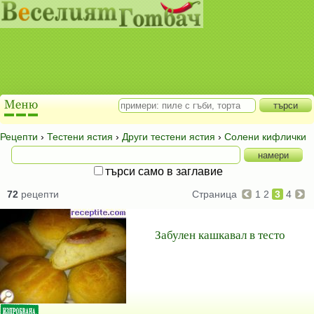
Рецепти
›
Тестени ястия
›
Други тестени ястия
›
Солени кифлички
търси само в заглавие
72
рецепти
Страница
1
2
3
4
Забулен кашкавал в тесто