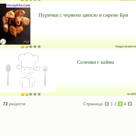
Пурички с червено цвекло и сирене Бри
magecreations
Соленки с кайма
reni55
72
рецепти
Страница
1
2
3
4