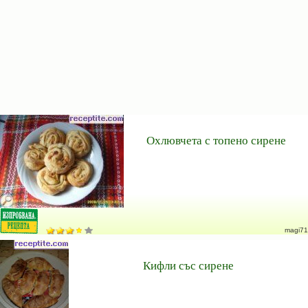
Охлювчета с топено сирене
magi71
Кифли със сирене