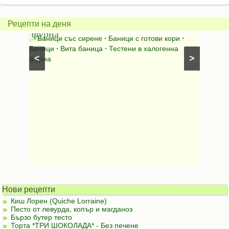
в
шара
халогенна
за
Рецепти на деня
фурна
Нику
⋅
Ястия
Баници със сирене
⋅
Баници с готови кори
⋅
Пълне
шунка
⋅
Баници
⋅
Вита баница
⋅
Тестени в халогенна
⋅
Риба н
<
>
фурна
Нови рецепти
Киш Лорен (Quiche Lorraine)
Песто от левурда, копър и магданоз
Бързо бутер тесто
Торта *ТРИ ШОКОЛАДА* - Без печене