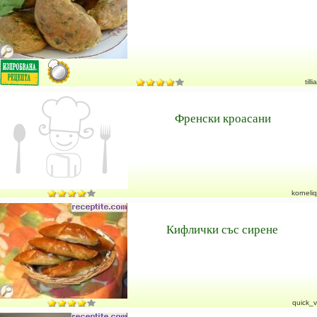
tillia
Френски кроасани
korneliq
Кифлички със сирене
quick_v