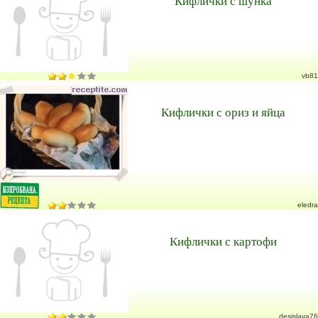
Кифлички с шунка
vb81
Кифлички с ориз и яйца
eledra
Кифлички с картофи
desislava76