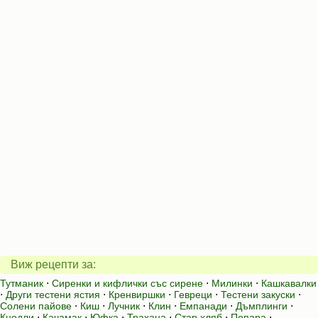
Виж рецепти за:
Тутманик
⋅
Сиренки и кифлички със сирене
⋅
Милинки
⋅
Кашкавалки
⋅
Други тестени ястия
⋅
Кренвиршки
⋅
Гевреци
⋅
Тестени закуски
⋅
Солени пайове
⋅
Киш
⋅
Лучник
⋅
Клин
⋅
Емпанади
⋅
Дъмплинги
⋅
Кнедли
⋅
Качамак
⋅
Юфка
⋅
Трахана
⋅
Стар хляб
⋅
Попара
⋅