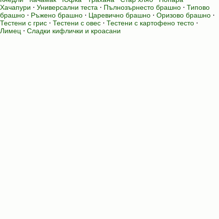
Хачапури
⋅
Универсални теста
⋅
Пълнозърнесто брашно
⋅
Типово
брашно
⋅
Ръжено брашно
⋅
Царевично брашно
⋅
Оризово брашно
⋅
Тестени с грис
⋅
Тестени с овес
⋅
Тестени с картофено тесто
⋅
Лимец
⋅
Сладки кифлички и кроасани