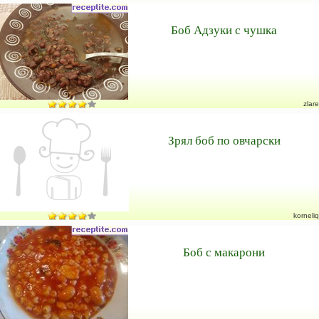
Боб Адзуки с чушка
zlare
Зрял боб по овчарски
korneliq
Боб с макарони