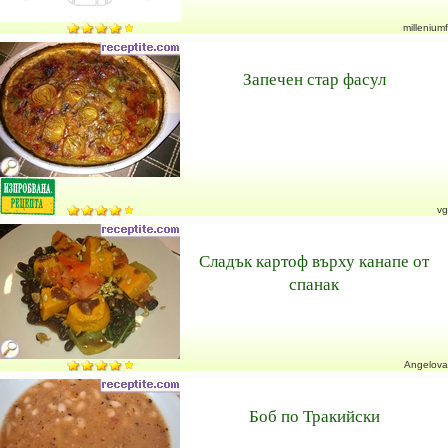
milleniumf
Запечен стар фасул
vg
Сладък картоф върху канапе от
спанак
Angelova
Боб по Тракийски