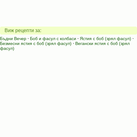
Виж рецепти за:
Бъдни Вечер
⋅
Боб и фасул с колбаси
⋅
Ястия с боб (зрял фасул)
⋅
Безмесни ястия с боб (зрял фасул)
⋅
Вегански ястия с боб (зрял
фасул)