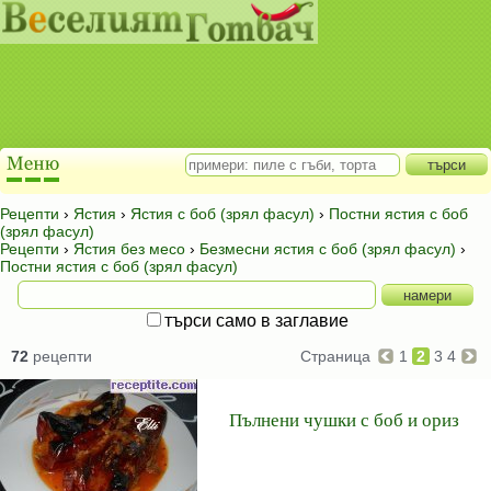
Рецепти
›
Ястия
›
Ястия с боб (зрял фасул)
›
Постни ястия с боб
(зрял фасул)
Рецепти
›
Ястия без месо
›
Безмесни ястия с боб (зрял фасул)
›
Постни ястия с боб (зрял фасул)
търси само в заглавие
72
рецепти
Страница
1
2
3
4
Пълнени чушки с боб и ориз