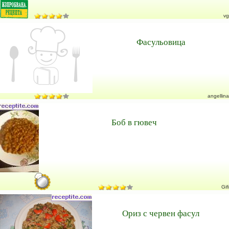
vg
Фасульовица
angellina
Боб в гювеч
Gifi
Ориз с червен фасул