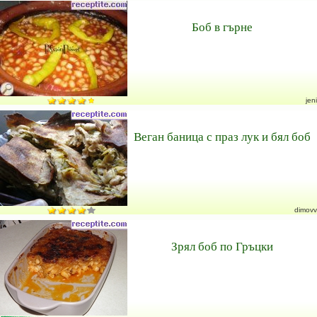
Боб в гърне
jeni
Веган баница с праз лук и бял боб
dimovv
Зрял боб по Гръцки