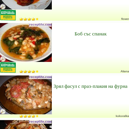
flower
Боб със спанак
Aliana
Зрял фасул с праз-плакия на фурна
kukuvalka