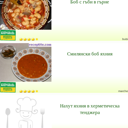
Боб с гъби в гърне
bubi
Смилянски боб яхния
marche
Нахут яхния в херметическа
тенджера