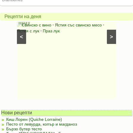
Свинско
с
с
бърка
Рецепти на деня
праз
яйца
 с
Свинско с вино
⋅
Ястия със свинско месо
⋅
Карто
ушки
⋅
Ястия с лук
⋅
Праз лук
Картофе
<
>
ени
Предяст
Нови рецепти
Киш Лорен (Quiche Lorraine)
Песто от левурда, копър и магданоз
Бързо бутер тесто