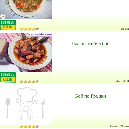
eledra
Плакия от бял боб
todorov403
Боб по Гръцки
PassionFlower