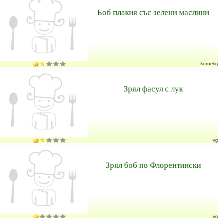
Боб плакия със зелени маслини
korneliq
Зрял фасул с лук
vg
Зрял боб по Флорентински
vg