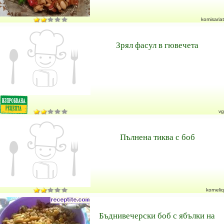
komisariat
Зрял фасул в гювечета
vg
Пълнена тиква с боб
korneliq
Бъднивечерски боб с ябълки на