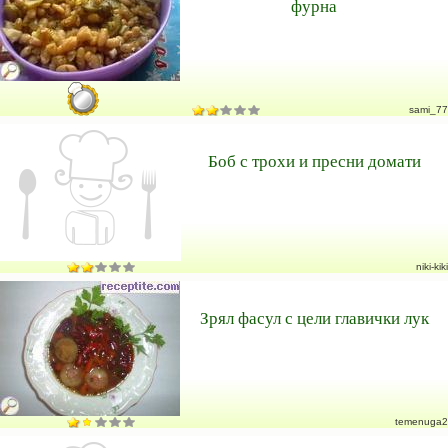
фурна
sami_77
Боб с трохи и пресни домати
niki-kiki
Зрял фасул с цели главички лук
temenuga2