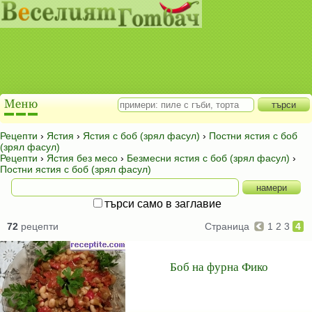
Рецепти
›
Ястия
›
Ястия с боб (зрял фасул)
›
Постни ястия с боб
(зрял фасул)
Рецепти
›
Ястия без месо
›
Безмесни ястия с боб (зрял фасул)
›
Постни ястия с боб (зрял фасул)
търси само в заглавие
72
рецепти
Страница
1
2
3
4
Боб на фурна Фико