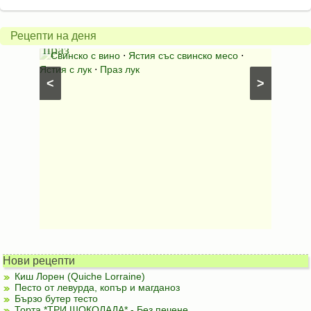
Свинско
с
с
бърка
Рецепти на деня
праз
яйца
 с
Свинско с вино
⋅
Ястия със свинско месо
⋅
Карто
ушки
⋅
Ястия с лук
⋅
Праз лук
Картофе
<
>
ени
Предяст
Нови рецепти
Киш Лорен (Quiche Lorraine)
Песто от левурда, копър и магданоз
Бързо бутер тесто
Торта *ТРИ ШОКОЛАДА* - Без печене