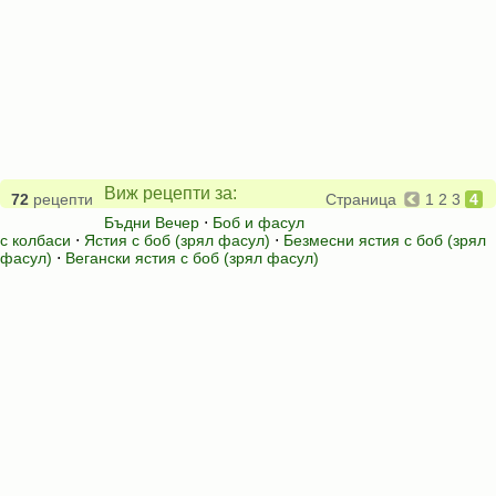
Виж рецепти за:
72
рецепти
Страница
1
2
3
4
Бъдни Вечер
⋅
Боб и фасул
с колбаси
⋅
Ястия с боб (зрял фасул)
⋅
Безмесни ястия с боб (зрял
фасул)
⋅
Вегански ястия с боб (зрял фасул)