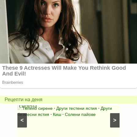
Шоко
Соленки
слад
с
с
прясно
лешни
Рецепти на деня
сирене
прали
Други
Тестени закуски
⋅
Солени кифлички
⋅
Соленки
Шокол
с лешни
<
>