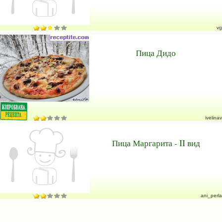
vg
Пица Дидо
ivelinav
Пица Маргарита - II вид
ani_perla