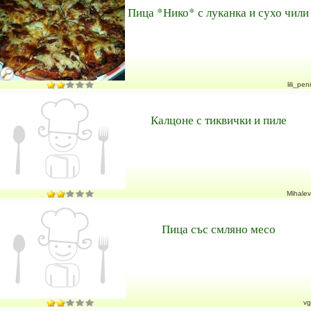
Пица *Нико* с луканка и сухо чили
lili_peni
Калцоне с тиквички и пиле
Mihalev
Пица със смляно месо
vg