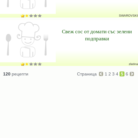
SWAROVSKI
Свеж сос от домати със зелени
подправки
zlatina
120
рецепти
Страница
1
2
3
4
5
6