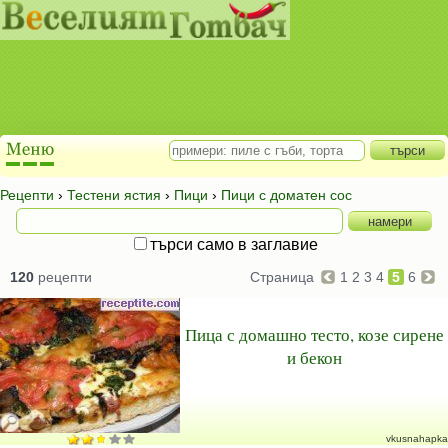
Рецепти
›
Тестени ястия
›
Пици
›
Пици с доматен сос
търси само в заглавие
120
рецепти
Страница
1
2
3
4
5
6
Пица с домашно тесто, козе сирене
и бекон
vkusnahapka