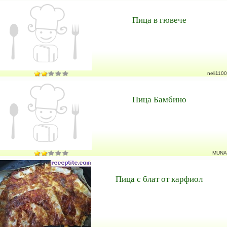
Пица в гювече
neli1100
Пица Бамбино
MUNA
Пица с блат от карфиол