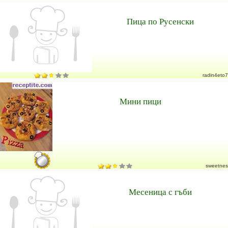
Пица по Русенски
radin4eto7
Мини пици
sweetnes
Месеница с гъби