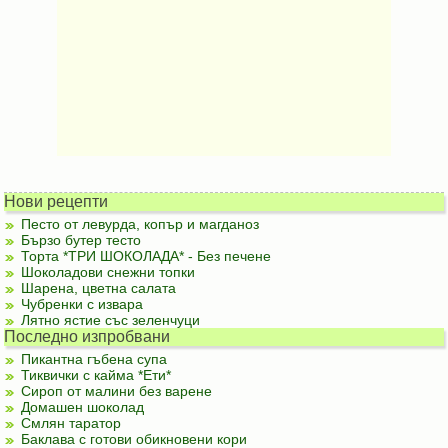
Нови рецепти
Песто от левурда, копър и магданоз
Бързо бутер тесто
Торта *ТРИ ШОКОЛАДА* - Без печене
Шоколадови снежни топки
Шарена, цветна салата
Чубренки с извара
Лятно ястие със зеленчуци
Последно изпробвани
Пикантна гъбена супа
Тиквички с кайма *Ети*
Сироп от малини без варене
Домашен шоколад
Смлян таратор
Баклава с готови обикновени кори