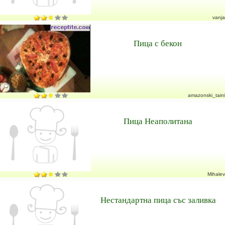
vanja
Пица с бекон
amazonski_taini
Пица Неаполитана
Mihalev
Нестандартна пица със заливка