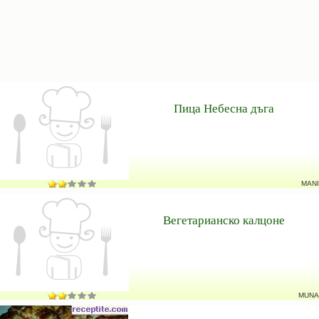
Пица Небесна дъга
MANI
Вегетарианско калцоне
MUNA