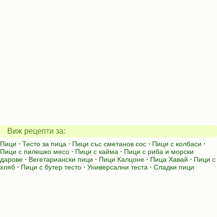
Виж рецепти за:
Пици
⋅
Тесто за пица
⋅
Пици със сметанов сос
⋅
Пици с колбаси
⋅
Пици с пилешко месо
⋅
Пици с кайма
⋅
Пици с риба и морски
дарове
⋅
Вегетариански пици
⋅
Пици Калцоне
⋅
Пица Хавай
⋅
Пици с
хляб
⋅
Пици с бутер тесто
⋅
Универсални теста
⋅
Сладки пици