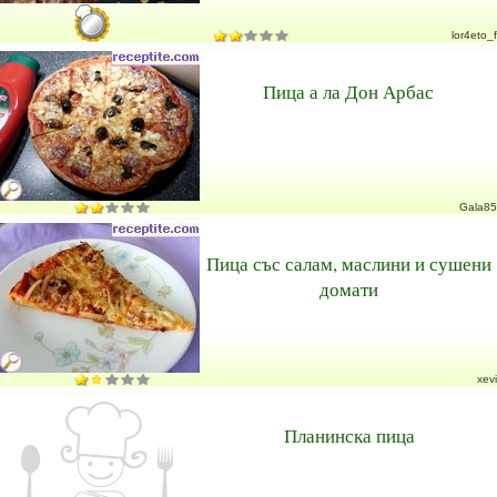
lor4eto_f
Пица а ла Дон Арбас
Gala85
Пица със салам, маслини и сушени
домати
xevi
Планинска пица