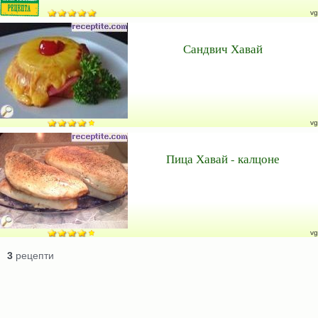
vg
Сандвич Хавай
vg
Пица Хавай - калцоне
vg
3
рецепти