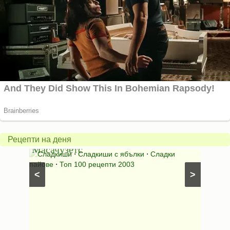
Американски
ябълков
Соден
пай
питка
от
на
Рецепти на деня
Масачузетс
мама
⋅
Сладкиши
⋅
Сладкиши с ябълки
⋅
Сладки
Соден
лени
пайове
⋅
Топ 100 рецепти 2003
питки (б
<
>