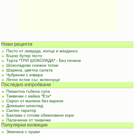
Нови рецепти
Песто от левурда, копър и магданоз
Бързо бутер тесто
Торта *ТРИ ШОКОЛАДА* - Без печене
Шоколадови снежни топки
Шарена, цветна салата
Чубренки с извара
Лятно ястие със зеленчуци
Последно изпробвани
Пикантна гъбена супа
Тиквички с кайма *Ети*
Сироп от малини без варене
Домашен шоколад
Смлян таратор
Баклава с готови обикновени кори
Палачинки от тиквички
Популярни колекции
Зимнина с чушки