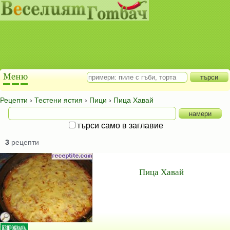
Рецепти
›
Тестени ястия
›
Пици
›
Пица Хавай
търси само в заглавие
3
рецепти
Пица Хавай