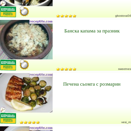
gkostova04
Банска капама за празник
sweetnes
Печена сьомга с розмарин
vesi_rn