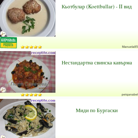
Кьотбулар (Koettbullar) - II вид
Manuela85
Нестандартна свинска кавърма
petqanabel
Миди по Бургаски