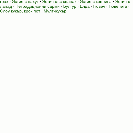
грах
⋅
Ястия с нахут
⋅
Ястия със спанак
⋅
Ястия с коприва
⋅
Ястия с
лапад
⋅
Нетрадиционни сарми
⋅
Булгур
⋅
Елда
⋅
Гювеч
⋅
Гювечета
⋅
Слоу кукър, крок пот
⋅
Мултикукър