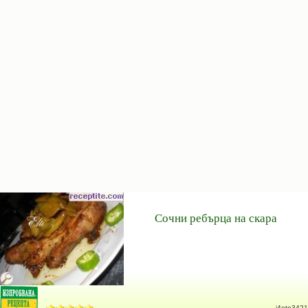
Сочни ребърца на скара
i4eto3421