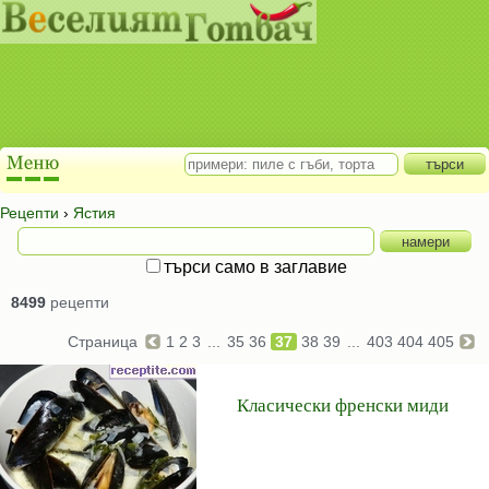
Рецепти
›
Ястия
търси само в заглавие
8499
рецепти
Страница
1
2
3
...
35
36
37
38
39
...
403
404
405
Класически френски миди