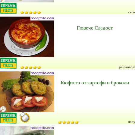
ceco
Гювече Сладост
petqanabel
Кюфтета от картофи и броколи
doby