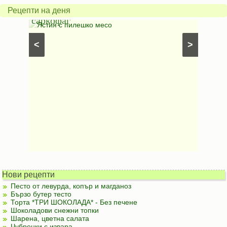
в
грахо
Рецепти на деня
саркофаг
фили
Постни
Ястия с пилешко месо
Карто
рфета и
⋅
Постни
<
>
ски
картофи
Безмесни
Нови рецепти
Песто от левурда, копър и магданоз
Бързо бутер тесто
Торта *ТРИ ШОКОЛАДА* - Без печене
Шоколадови снежни топки
Шарена, цветна салата
Чубренки с извара