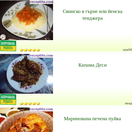
Свинско в гърне или йенска
тенджера
vyra59
Капама Деси
desyj
Маринована печена пуйка