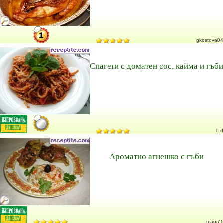
gkostova04
Спагети с доматен сос, кайма и гъби
l_d
Ароматно агнешко с гъби
magi71