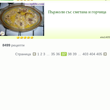
Пържоли със сметана и горчица
eks1405
8499
рецепти
Страница
1
2
3
...
35
36
37
38
39
...
403
404
405