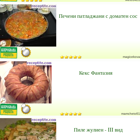
Печени патладжани с доматен сос
magicekova
Кекс Фантазия
mamcheto61
Пиле жулиен - III вид