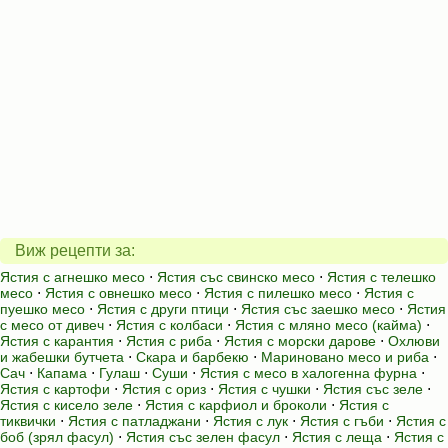
Виж рецепти за:
Ястия с агнешко месо
⋅
Ястия със свинско месо
⋅
Ястия с телешко
месо
⋅
Ястия с овнешко месо
⋅
Ястия с пилешко месо
⋅
Ястия с
пуешко месо
⋅
Ястия с други птици
⋅
Ястия със заешко месо
⋅
Ястия
с месо от дивеч
⋅
Ястия с колбаси
⋅
Ястия с мляно месо (кайма)
⋅
Ястия с карантия
⋅
Ястия с риба
⋅
Ястия с морски дарове
⋅
Охлюви
и жабешки бутчета
⋅
Скара и барбекю
⋅
Мариновано месо и риба
⋅
Сач
⋅
Капама
⋅
Гулаш
⋅
Суши
⋅
Ястия с месо в халогенна фурна
⋅
Ястия с картофи
⋅
Ястия с ориз
⋅
Ястия с чушки
⋅
Ястия със зеле
⋅
Ястия с кисело зеле
⋅
Ястия с карфиол и броколи
⋅
Ястия с
тиквички
⋅
Ястия с патладжани
⋅
Ястия с лук
⋅
Ястия с гъби
⋅
Ястия с
боб (зрял фасул)
⋅
Ястия със зелен фасул
⋅
Ястия с леща
⋅
Ястия с