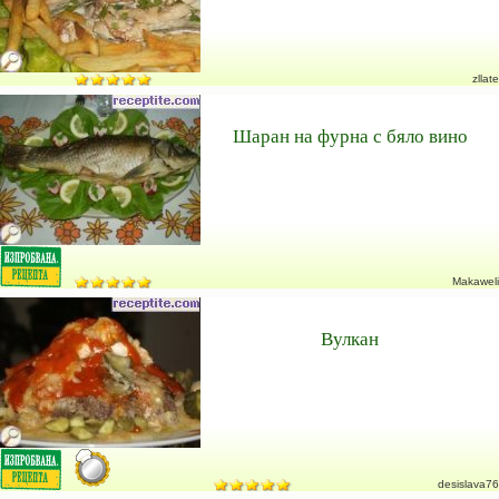
zllate
Шаран на фурна с бяло вино
Makaweli
Вулкан
desislava76