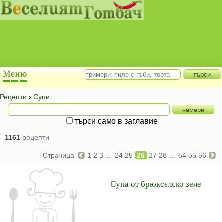
Рецепти
›
Супи
търси само в заглавие
1161
рецепти
Страница
1
2
3
...
24
25
26
27
28
...
54
55
56
Супа от брюкселско зеле