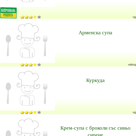
vg
Арменска супа
milniq
Куркуда
vg
Крем-супа с броколи със синьо
сирене