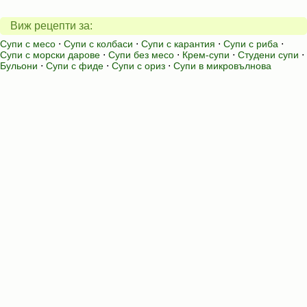
Виж рецепти за:
Супи с месо
⋅
Супи с колбаси
⋅
Супи с карантия
⋅
Супи с риба
⋅
Супи с морски дарове
⋅
Супи без месо
⋅
Крем-супи
⋅
Студени супи
⋅
Бульони
⋅
Супи с фиде
⋅
Супи с ориз
⋅
Супи в микровълнова