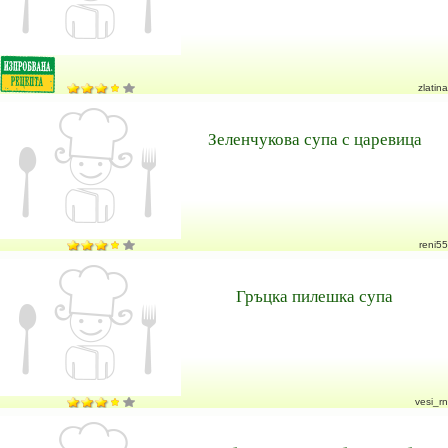
zlatina
Зеленчукова супа с царевица
reni55
Гръцка пилешка супа
vesi_rn