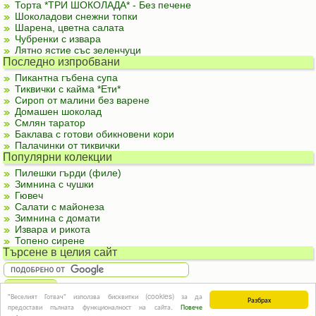
Торта *ТРИ ШОКОЛАДА* - Без печене
Шоколадови снежни топки
Шарена, цветна салата
Чубренки с извара
Лятно ястие със зеленчуци
Последно изпробвани
Пикантна гъбена супа
Тиквички с кайма *Ети*
Сироп от малини без варене
Домашен шоколад
Смлян таратор
Баклава с готови обикновени кори
Палачинки от тиквички
Популярни колекции
Пилешки гърди (филе)
Зимнина с чушки
Гювеч
Салати с майонеза
Зимнина с домати
Извара и рикота
Топено сирене
Търсене в целия сайт
"Веселият Готвач" използва бисквитки (cookies) за да
Разбрах
За реклама
|
За контакти
|
Подкрепете ни
|
Правила и условия
|
Полезна
предостави пълната функционалност на сайта.
Повече
информация
© Информацията в този сайт или части от нея не могат да бъдат използвани без