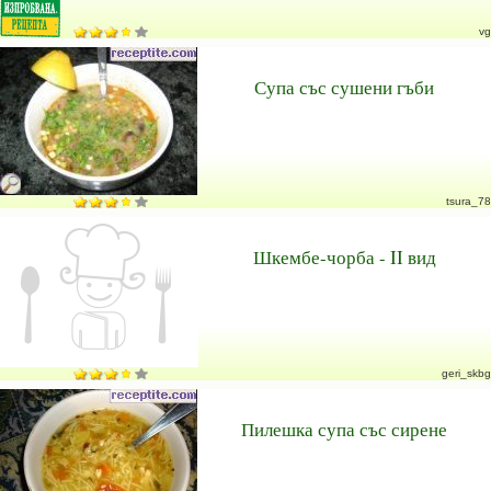
vg
Супа със сушени гъби
tsura_78
Шкембе-чорба - II вид
geri_skbg
Пилешка супа със сирене