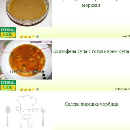
моркови
eni33
Картофена супа с готова крем-супа
petqanabel
Селска пилешка чорбица