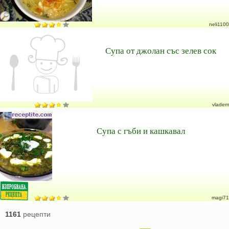
neli1100
Супа от джолан със зелев сок
vladem
Супа с гъби и кашкавал
magi71
1161
рецепти