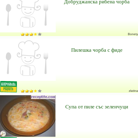
Добруджанска рибена чорба
Bonety
Пилешка чорба с фиде
zlatina
Супа от пиле със зеленчуци