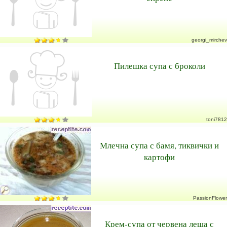
georgi_mirchev
Пилешка супа с броколи
toni7812
Млечна супа с бамя, тиквички и
картофи
PassionFlower
Крем-супа от червена леща с