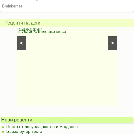
Печено
карто
пиле
гъбен
в
грахо
Рецепти на деня
саркофаг
фили
Постни
Ястия с пилешко месо
Карто
рфета и
⋅
Постни
<
>
ски
картофи
Безмесни
Нови рецепти
Песто от левурда, копър и магданоз
Бързо бутер тесто