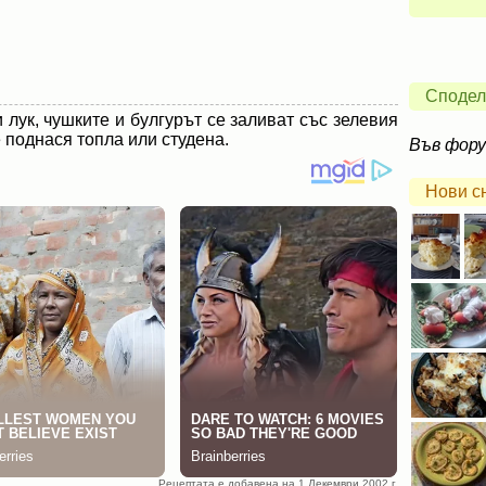
Сподел
 лук, чушките и булгурът се заливат със зелевия
е поднася топла или студена.
Във фор
Нови с
Рецептата е добавена на 1 Декември 2002 г.