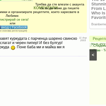
Трябва да сте влезли с акаунта
КОМЕНТАРИ
си за да може да пишете
имки и организирате рецептите, които харесвате в
Любими.
Америк
гистрирай се сега!
ябълко
или
пай
не изисква регистрация)
Салата
от
равят куркудата с парченца шарено свинско
11 Апр
Рецепт
2003
Букет
Масачу
 слагат и черен пипер! И без булгур!
Салати с краставици
⋅
Салати без месо
⋅
Сладки
уркуда
Поне баба ми и майка ми я
Салати със спанак
⋅
Салати с марули (зелени
пайове
⋅
Т
<
салати)