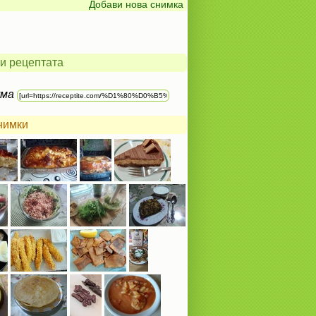
Добави нова снимка
и рецептата
ума
нимки