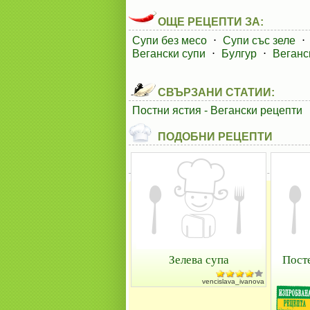
ОЩЕ РЕЦЕПТИ ЗА:
Супи без месо
⋅
Супи със зеле
⋅
Вегански супи
⋅
Булгур
⋅
Веганс
СВЪРЗАНИ СТАТИИ:
Постни ястия - Вегански рецепти
ПОДОБНИ РЕЦЕПТИ
Зелева супа
Пост
vencislava_ivanova