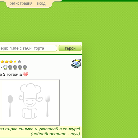
регистрация
вход
:
а
3
готвача
ви първа снимка и участвай в конкурс!
(подробностите - тук)