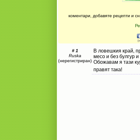
коментари, добавяте рецепти и сн
Ре
(
# 1
В ловешкия край, п
Ruska
месо и без булгур и
(нерегистриран)
Обожавам я тази к
правят така!