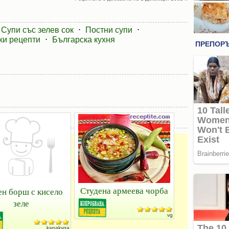
Супи със зелев сок
⋅
Постни супи
⋅
ки рецепти
⋅
Българска кухня
Студена армеева чорба
ен борш с кисело
зеле
vg
kapakyga