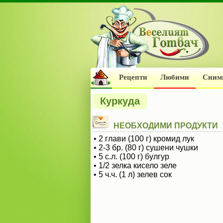
Рецепти
Любими
Сним
Куркуда
НЕОБХОДИМИ ПРОДУКТИ
• 2 глави (100 г) кромид лук
• 2-3 бр. (80 г) сушени чушки
• 5 с.л. (100 г) булгур
• 1/2 зелка кисело зеле
• 5 ч.ч. (1 л) зелев сок