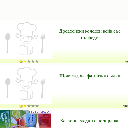
Дрезденски коледен кейк със
стафиди
vg
Шоколадова фантазия с ядки
suzi
Какаови сладки с подправки