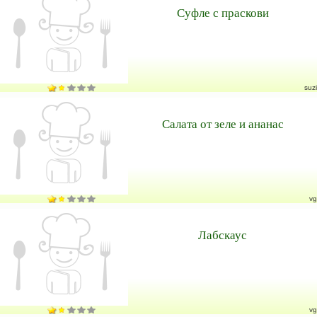
Суфле с праскови
suzi
Салата от зеле и ананас
vg
Лабскаус
vg