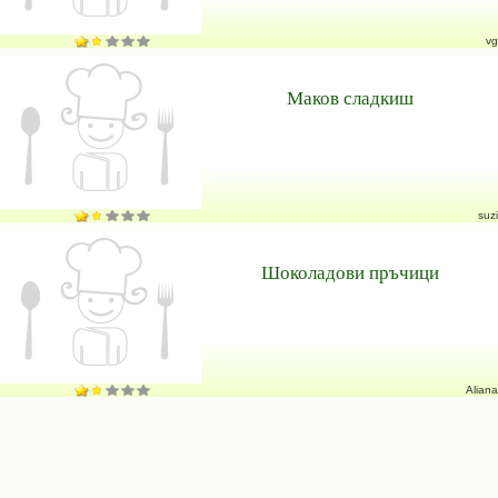
vg
Маков сладкиш
suzi
Шоколадови пръчици
Aliana