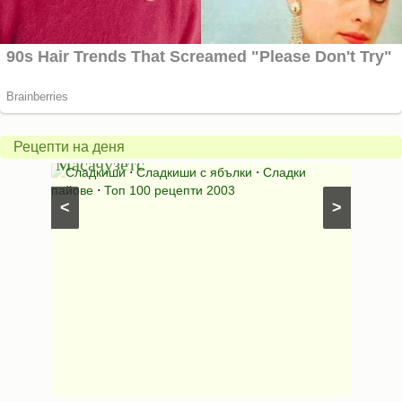
Американски
ябълков
Соден
пай
питка
от
на
Рецепти на деня
Масачузетс
мама
⋅
Сладкиши
⋅
Сладкиши с ябълки
⋅
Сладки
Соден
лени
пайове
⋅
Топ 100 рецепти 2003
питки (б
<
>