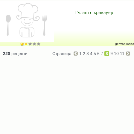
Гулаш с кракауер
germanimbiss
220
рецепти
Страница
1
2
3
4
5
6
7
8
9
10
11