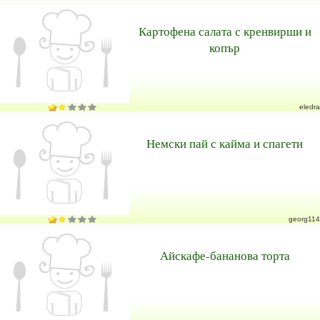
Картофена салата с кренвирши и
копър
eledra
Немски пай с кайма и спагети
georg114
Айскафе-бананова торта