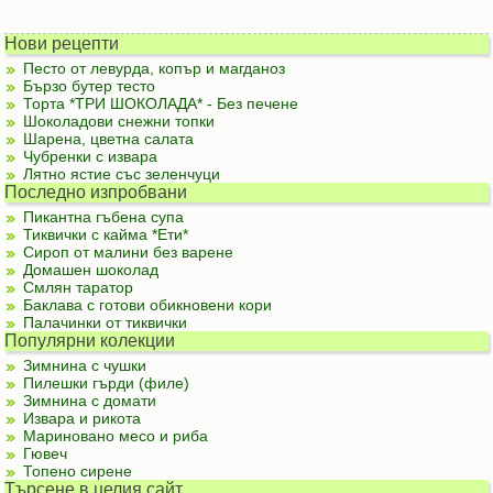
Нови рецепти
Песто от левурда, копър и магданоз
Бързо бутер тесто
Торта *ТРИ ШОКОЛАДА* - Без печене
Шоколадови снежни топки
Шарена, цветна салата
Чубренки с извара
Лятно ястие със зеленчуци
Последно изпробвани
Пикантна гъбена супа
Тиквички с кайма *Ети*
Сироп от малини без варене
Домашен шоколад
Смлян таратор
Баклава с готови обикновени кори
Палачинки от тиквички
Популярни колекции
Зимнина с чушки
Пилешки гърди (филе)
Зимнина с домати
Извара и рикота
Мариновано месо и риба
Гювеч
Топено сирене
Търсене в целия сайт