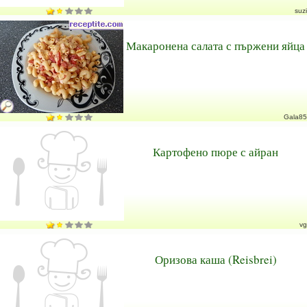
suzi
Макаронена салата с пържени яйца
Gala85
Картофено пюре с айран
vg
Оризова каша (Reisbrei)