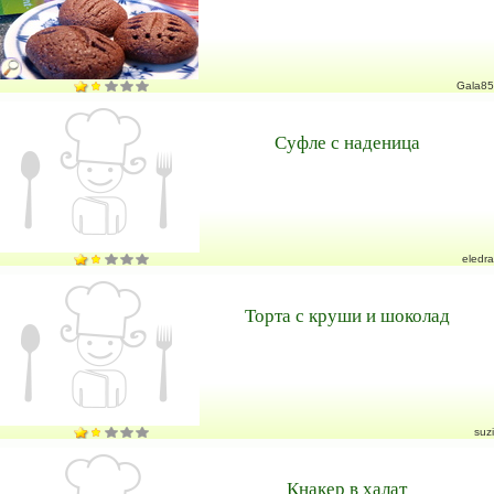
Gala85
Суфле с наденица
eledra
Торта с круши и шоколад
suzi
Кнакер в халат