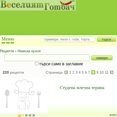
Рецепти
›
Немска кухня
търси само в заглавие
220
рецепти
Страница
1
2
3
4
5
6
7
8
9
10
11
Студена млечна терина
BABY