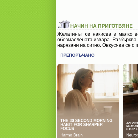
НАЧИН НА ПРИГОТВЯНЕ
Желатинът се накисва в малко в
обезмаслената извара. Разбърква 
нарязани на ситно. Овкусява се с 