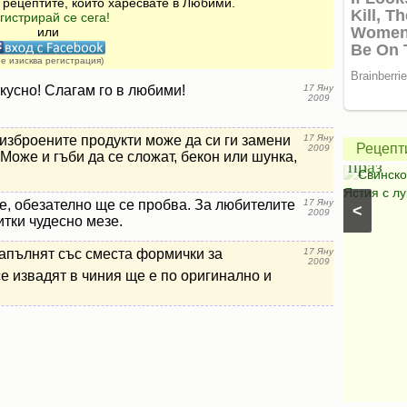
 рецептите, които харесвате в Любими.
гистрирай се сега!
или
Зелена
не изисква регистрация)
салата
с
кусно! Слагам го в любими!
17 Яну
2009
авокадо
Свинск
и
с
 изброените продукти може да си ги замени
17 Яну
Рецепт
2009
Може и гъби да се сложат, бекон или шунка,
моцарела
праз
Салати с моркови
⋅
Моцарела
⋅
Салати с
Свинско
царевица
⋅
Салати без месо
⋅
Салати с чушки
⋅
Ястия с лу
е, обезателно ще се пробва. За любителите
17 Яну
<
Салати с авокадо
⋅
Салати с марули (зелени
2009
тки чудесно мезе.
салати)
напълнят със сместа формички за
17 Яну
2009
се извадят в чиния ще е по оригинално и