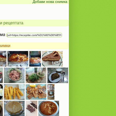
Добави нова снимка
и рецептата
ума
нимки