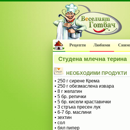
Рецепти
Любими
Сним
Студена млечна терина
НЕОБХОДИМИ ПРОДУКТИ
• 250 г сирене Крема
• 250 г обезмаслена извара
• 8 г желатин
• 5 бр. репички
• 5 бр. кисели краставички
• 3 стръка пресен лук
• 6-7 бр. маслини
• зехтин
• сол
• бял пипер