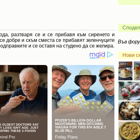
Сподел
ода, разтваря се и се прибавя към сиренето и
се добре и скъм сместа се прибавят зеленчуците
Във фор
подправките и се оставя на студено да се желира.
Нови с