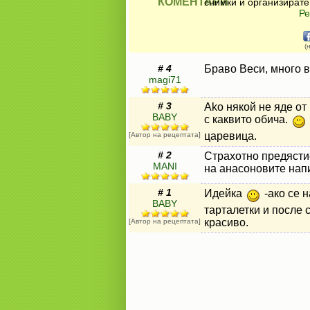
КОМЕНТАРИ
снимки и организирате
Ре
(
# 4
Браво Веси, много в
magi71
# 3
Ako някой не яде от
BABY
с каквито обича.
царевица.
[Автор на рецептата]
# 2
Страхотно предясти
MANI
на анасоновите напи
# 1
Идейка
-ако се 
BABY
тарталетки и после 
красиво.
[Автор на рецептата]