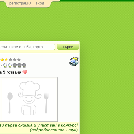
регистрация
вход
:
а
5
готвача
ви първа снимка и участвай в конкурс!
(подробностите - тук)