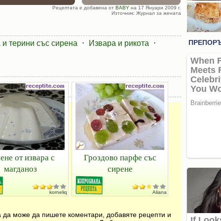
Рецептата е добавена от
BABY
на 17 Януари 2009 г.
Източник: Журнал за жената
 и терини със сирена
⋅
Извара и рикота
⋅
ене от извара с
Гроздово парфе със
магданоз
сирене
korneliq
Aliana
за да може да пишете коментари, добавяте рецепти и