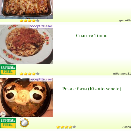
gerceklik
Спагети Тонно
mi6oratora81
Ризи е бизи (Risotto veneto)
Aliana