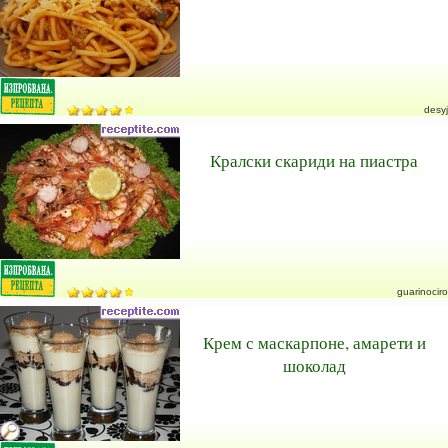
desyj
Кралски скариди на пиастра
guarinociro
Крем с маскарпоне, амарети и
шоколад