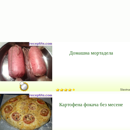
Домашна мортадела
Slavina
Картофена фокача без месене