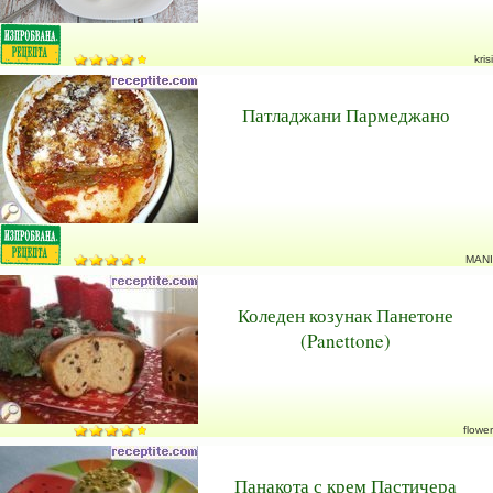
krisi
Патладжани Пармеджано
MANI
Коледен козунак Панетоне
(Panettone)
flower
Панакота с крем Пастичера