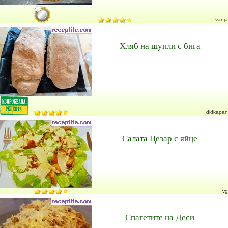
vanja
Хляб на шупли с бига
didkapan
Салата Цезар с яйце
vg
Спагетите на Деси