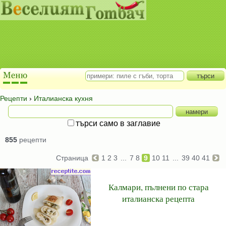
Рецепти
›
Италианска кухня
търси само в заглавие
855
рецепти
Страница
1
2
3
...
7
8
9
10
11
...
39
40
41
Калмари, пълнени по стара
италианска рецепта