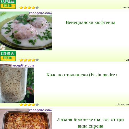
vanja
Венециански кюфтенца
vg
Квас по италиански (Pasta madre)
didkapan
Лазаня Болонезе със сос от три
вида сирена