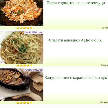
Паста с доматен сос и зеленчуци
vanja
Спагети альолио (Aglio e olio)
Aliana
Задушен език с карамелизиран лук
Mihalev