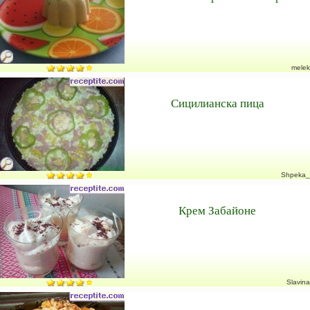
melek
Сицилианска пица
Shpeka_
Крем Забайоне
Slavina