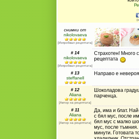
които
Ре
(
снимки от
nikolovaeva
[Изпробвал рецептата]
# 14
Страхотен! Много с
nikolovaeva
рецептата
[Изпробвал рецептата]
# 13
Направо е невероя
steffanell
# 12
Шоколадова градуш
Aliana
парченца.
[Автор на рецептата]
# 11
Да, има и блат. На
Aliana
с бял мус, после и
бял мус с малко ш
[Автор на рецептата]
мус, после тъмния.
минути. Готовата т
хладилник. Отстран