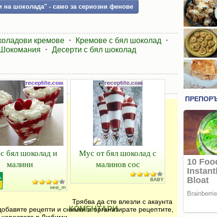
 на шоколада" - само за сериозни фенове
оладови кремове
⋅
Кремове с бял шоколад
⋅
Шокомания
⋅
Десерти с бял шоколад
с бял шоколад и
Мус от бял шоколад с
малини
малинов сос
BABY
vesi_rn
Трябва да сте влезли с акаунта
КОМЕНТАРИ
добавяте рецепти и снимки и организирате рецептите,