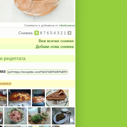
Снимката е добавена от
nikolovaeva
Снимка
9
8
7
6
5
4
3
2
1
Виж всички снимки
Добави нова снимка
и рецептата
ума
нимки