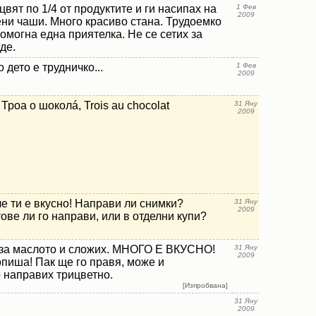
цвят по 1/4 от продуктите и ги насипах на
1 Фев
2009
ени чаши. Много красиво стана. Трудоемко
помогна една приятелка. Не се сетих за
де.
 дето е трудничко...
1 Фев
2009
Троа о шоколá, Trois au chocolat
31 Яну
2009
че ти е вкусно! Направи ли снимки?
31 Яну
2009
ове ли го направи, или в отделни купи?
 за маслото и сложих. МНОГО Е ВКУСНО!
31 Яну
2009
пиша! Пак ще го правя, може и
о направих трицветно.
[Изпробвана]
31 Яну
2009