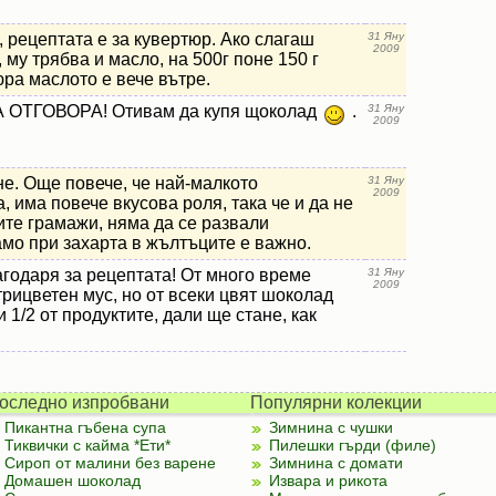
, рецептата е за кувертюр. Ако слагаш
31 Яну
2009
му трябва и масло, на 500г поне 150 г
ра маслото е вече вътре.
ОТГОВОРА! Отивам да купя щоколад
.
31 Яну
2009
е. Още повече, че най-малкото
31 Яну
2009
, има повече вкусова роля, така че и да не
ите грамажи, няма да се развали
мо при захарта в жълтъците е важно.
лагодаря за рецептата! От много време
31 Яну
2009
трицветен мус, но от всеки цвят шоколад
 1/2 от продуктите, дали ще стане, как
оследно изпробвани
Популярни колекции
Пикантна гъбена супа
Зимнина с чушки
Тиквички с кайма *Ети*
Пилешки гърди (филе)
Сироп от малини без варене
Зимнина с домати
Домашен шоколад
Извара и рикота