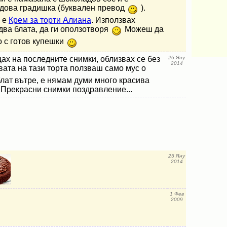
дова градишка (буквален превод
).
 е
Крем за торти Алиана
. Използвах
 два блата, да ги оползотворя
Можеш да
 с готов купешки
ах на последните снимки, облизвах се без
26 Яну
2014
вата на тази торта ползваш само мус о
лат вътре, е нямам думи много красива
 Прекрасни снимки поздравление...
25 Яну
2014
1 Фев
2009