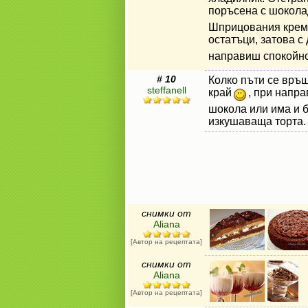
поръсена с шокола
Шприцования крем
остатъци, затова с
направиш спокойно
# 10
Колко пъти се връщ
steffanell
край
, при напра
шокола или има и б
изкушаваща торта.
снимки от
Aliana
[Автор на рецептата]
снимки от
Aliana
[Автор на рецептата]