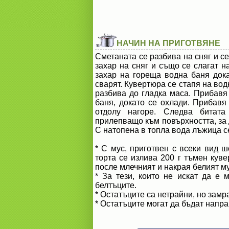
НАЧИН НА ПРИГОТВЯНЕ
Сметаната се разбива на сняг и се
захар на сняг и също се слагат н
захар на гореща водна баня дока
сварят. Кувертюра се стапя на вод
разбива до гладка маса. Прибавя
баня, докато се охлади. Прибавя 
отдолу нагоре. Следва битат
прилепващо към повърхността, за 
С натопена в топла вода лъжица с
* С мус, приготвен с всеки вид ш
торта се излива 200 г тъмен куве
после млечният и накрая белият му
* За тези, които не искат да е 
белтъците.
* Остатъците са нетрайни, но зам
* Остатъците могат да бъдат напра