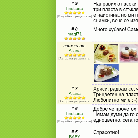
# 9
Направих от всеки 
hristiana
три пласта в стъкл
е наистина, но ми 
[Изпробвал рецептата]
снимки, вече се изя
# 8
Много хубаво! Само
magi71
снимки от
Aliana
[Автор на рецептата]
# 7
Хриси, радвам се, 
Aliana
Трицветен на пласт
Любопитно ми е : -)
[Автор на рецептата]
# 6
Добре че прочетох
hristiana
Нямам думи да го о
едноцветно, сега г
[Изпробвал рецептата]
# 5
Страхотно!
BABY