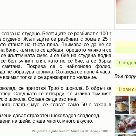
 слага на студено. Белтъците се разбиват с 100 г
а студено. Жълтъците се разбиват с рома и 25 г
то станат на гъста пяна. Внимава се да не се
на баня, към него се добавя горещото мляко и се
 се жълтъчната смес и се бие на студена водна
се белтъчният сняг, като не се бие, а се бърка
Сподел
а сметана. Покрива се с найлоново фолио,
да не образува коричка. Охлажда се поне 4 часа.
Във фор
е взимат топки и се аранжират по желание.
околад, се приготвя Трио о шоколá. В обръч за
Нови с
ртюр. След като се втвърди, се излива тъмният,
с о шокола. Оставя се да изстине.
много сладък мус, се слагат само 50 г захар в
разени дават страхотен шоколадов сладолед.
вени на шейк, става много, много вкусно.
Рецептата е добавена от
Aliana
на 31 Януари 2009 г.