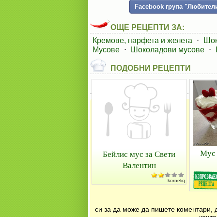
Facebook група "Любители
ОЩЕ РЕЦЕПТИ ЗА:
Кремове, парфета и желета
⋅
Шок
Мусове
⋅
Шоколадови мусове
⋅
ПОДОБНИ РЕЦЕПТИ
Мус 
Бейлис мус за Свети
Валентин
korneliq
си за да може да пишете коментари, 