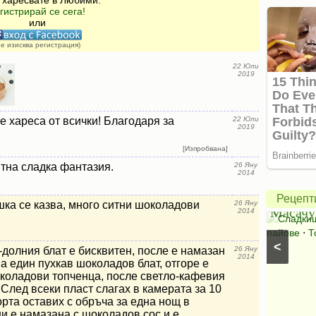
 харесвате в Любими.
гистрирай се сега!
или
не изисква регистрация)
22 Юли
2019
е хареса от всички! Благодаря за
22 Юли
2019
Америк
[Изпробвана]
ябълко
тна сладка фантазия.
26 Яну
пай
2014
Салата
от
Рецепт
ка се казва, много ситни шоколадови
26 Яну
Букет
Масачу
2014
Салати с краставици
⋅
Салати без месо
⋅
Сладки
Салати със спанак
⋅
Салати с марули (зелени
пайове
⋅
Т
<
салати)
й-долния блат е бисквитен, после е намазан
26 Яну
2014
ма един пухкав шоколадов блат, отгоре е
околадови топченца, после светло-кафевия
 След всеки пласт слагах в камерата за 10
орта оставих с обръча за една нощ в
и е намазана с шоколадов сос и е