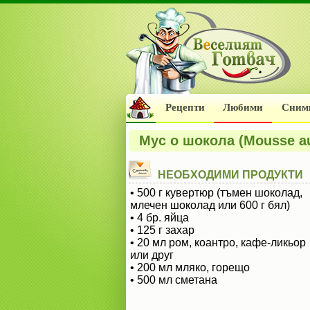
Рецепти
Любими
Сним
Мус о шокола (Mousse au
НЕОБХОДИМИ ПРОДУКТИ
• 500 г кувертюр (тъмен шоколад,
млечен шоколад или 600 г бял)
• 4 бр. яйца
• 125 г захар
• 20 мл ром, коантро, кафе-ликьор
или друг
• 200 мл мляко, горещо
• 500 мл сметана