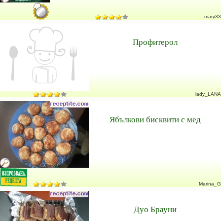
mary33
Профитерол
lady_LANA
Ябълкови бисквити с мед
Marina_G
Дуо Брауни