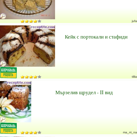
jufa
Кейк с портокали и стафиди
tillia
Мързелив щрудел - II вид
ma_rri_na