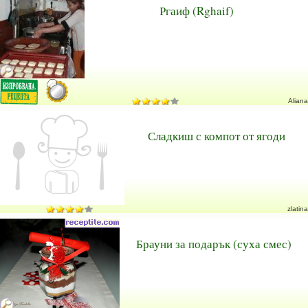
Ргаиф (Rghaif)
Aliana
Сладкиш с компот от ягоди
zlatina
Брауни за подарък (суха смес)