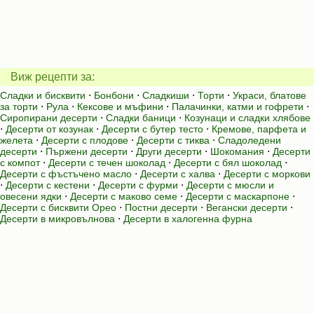
Виж рецепти за:
Сладки и бисквити
⋅
Бонбони
⋅
Сладкиши
⋅
Торти
⋅
Украси, блатове
за торти
⋅
Рула
⋅
Кексове и мъфини
⋅
Палачинки, катми и гофрети
⋅
Сиропирани десерти
⋅
Сладки баници
⋅
Козунаци и сладки хлябове
⋅
Десерти от козунак
⋅
Десерти с бутер тесто
⋅
Кремове, парфета и
желета
⋅
Десерти с плодове
⋅
Десерти с тиква
⋅
Сладоледени
десерти
⋅
Пържени десерти
⋅
Други десерти
⋅
Шокомания
⋅
Десерти
с компот
⋅
Десерти с течен шоколад
⋅
Десерти с бял шоколад
⋅
Десерти с фъстъчено масло
⋅
Десерти с халва
⋅
Десерти с моркови
⋅
Десерти с кестени
⋅
Десерти с фурми
⋅
Десерти с мюсли и
овесени ядки
⋅
Десерти с маково семе
⋅
Десерти с маскарпоне
⋅
Десерти с бисквити Орео
⋅
Постни десерти
⋅
Вегански десерти
⋅
Десерти в микровълнова
⋅
Десерти в халогенна фурна