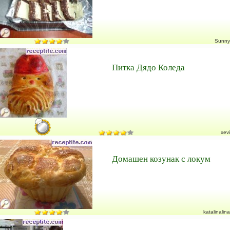
Sunny
Питка Дядо Коледа
xevi
Домашен козунак с локум
katalinalina