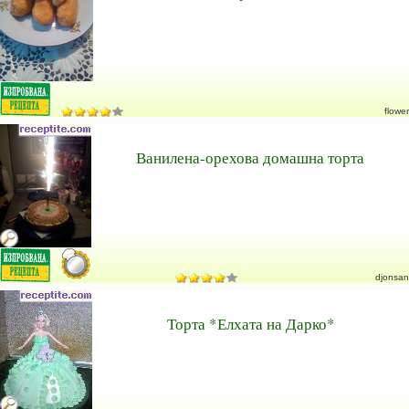
flower
Ванилена-орехова домашна торта
djonsan
Торта *Елхата на Дарко*