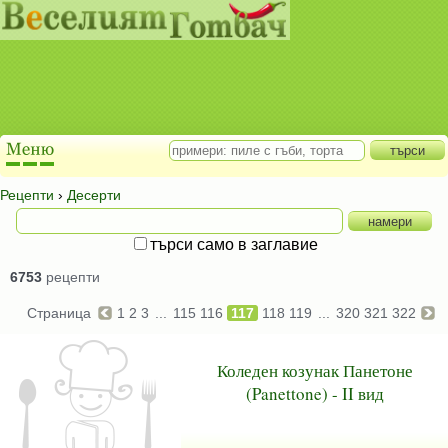
Рецепти
›
Десерти
търси само в заглавие
6753
рецепти
Страница
1
2
3
...
115
116
117
118
119
...
320
321
322
Коледен козунак Панетоне
(Panettone) - II вид