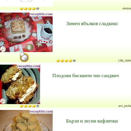
eledra
Зимен ябълков сладкиш
Lilly_dale
Плодови бисквити тип сандвич
ani_perla
Бързи и лесни вафлички