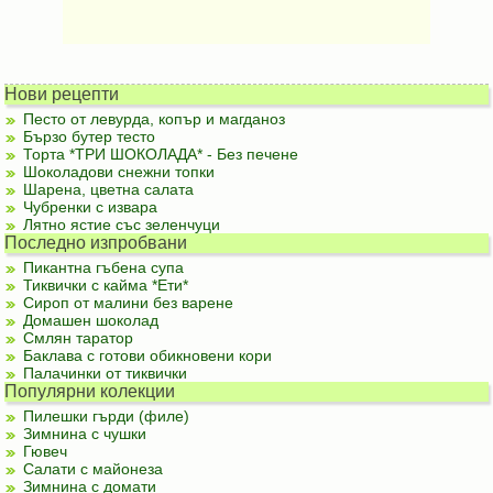
Нови рецепти
Песто от левурда, копър и магданоз
Бързо бутер тесто
Торта *ТРИ ШОКОЛАДА* - Без печене
Шоколадови снежни топки
Шарена, цветна салата
Чубренки с извара
Лятно ястие със зеленчуци
Последно изпробвани
Пикантна гъбена супа
Тиквички с кайма *Ети*
Сироп от малини без варене
Домашен шоколад
Смлян таратор
Баклава с готови обикновени кори
Палачинки от тиквички
Популярни колекции
Пилешки гърди (филе)
Зимнина с чушки
Гювеч
Салати с майонеза
Зимнина с домати