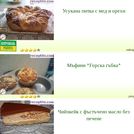
Усукана питка с мед и орехи
milniq
Мъфини *Горска гъбка*
pixy
Чийзкейк с фъстъчено масло без
печене