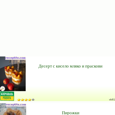
Десерт с кисело мляко и праскови
vb81
Пирожки