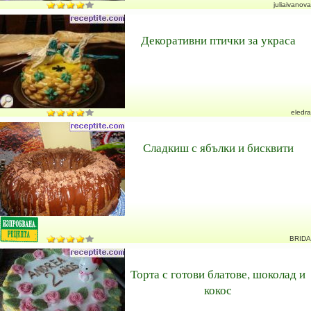
juliaivanova
Декоративни птички за украса
eledra
Сладкиш с ябълки и бисквити
BRIDA
Торта с готови блатове, шоколад и
кокос