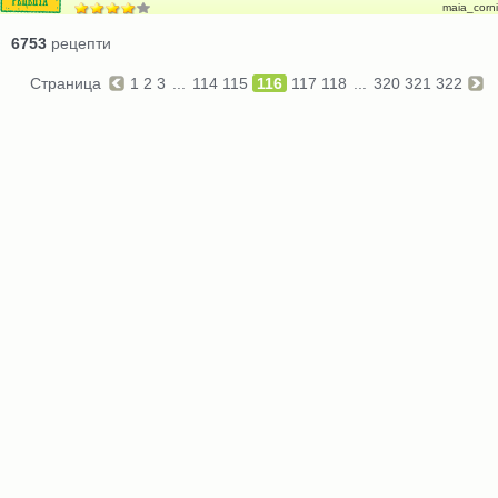
maia_corni
6753
рецепти
Страница
1
2
3
...
114
115
116
117
118
...
320
321
322