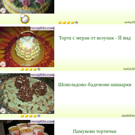
anita29
Торта с мерак от козунак - II вид
neli1100
Шоколадово-бадемови шишарки
sladki64e
Памукови тортички