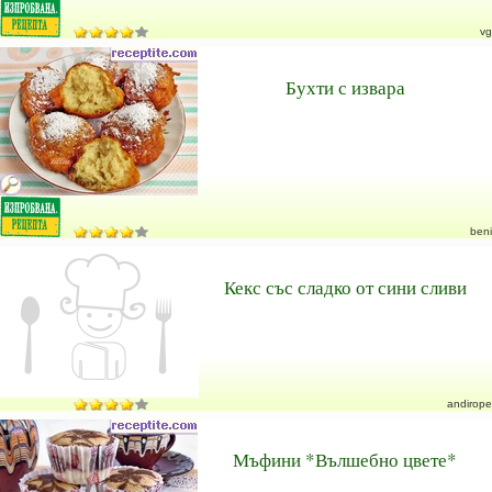
vg
Бухти с извара
beni
Кекс със сладко от сини сливи
andirope
Мъфини *Вълшебно цвете*