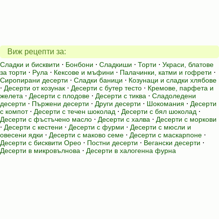
Виж рецепти за:
Сладки и бисквити
⋅
Бонбони
⋅
Сладкиши
⋅
Торти
⋅
Украси, блатове
за торти
⋅
Рула
⋅
Кексове и мъфини
⋅
Палачинки, катми и гофрети
⋅
Сиропирани десерти
⋅
Сладки баници
⋅
Козунаци и сладки хлябове
⋅
Десерти от козунак
⋅
Десерти с бутер тесто
⋅
Кремове, парфета и
желета
⋅
Десерти с плодове
⋅
Десерти с тиква
⋅
Сладоледени
десерти
⋅
Пържени десерти
⋅
Други десерти
⋅
Шокомания
⋅
Десерти
с компот
⋅
Десерти с течен шоколад
⋅
Десерти с бял шоколад
⋅
Десерти с фъстъчено масло
⋅
Десерти с халва
⋅
Десерти с моркови
⋅
Десерти с кестени
⋅
Десерти с фурми
⋅
Десерти с мюсли и
овесени ядки
⋅
Десерти с маково семе
⋅
Десерти с маскарпоне
⋅
Десерти с бисквити Орео
⋅
Постни десерти
⋅
Вегански десерти
⋅
Десерти в микровълнова
⋅
Десерти в халогенна фурна