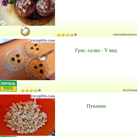
miserablexdream
Грис-халва - V вид
irinchicata
Пуканки