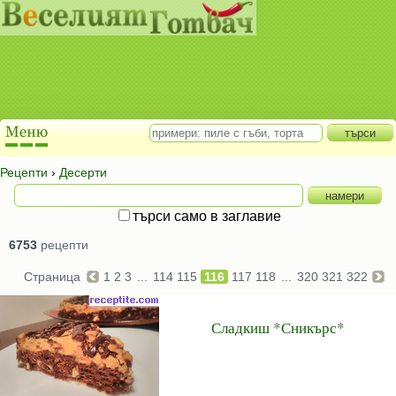
Рецепти
›
Десерти
търси само в заглавие
6753
рецепти
Страница
1
2
3
...
114
115
116
117
118
...
320
321
322
Сладкиш *Сникърс*