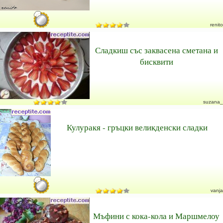
renito
Сладкиш със заквасена сметана и
бисквити
suzana_
Кулуракя - гръцки великденски сладки
vanja
Мъфини с кока-кола и Маршмелоу