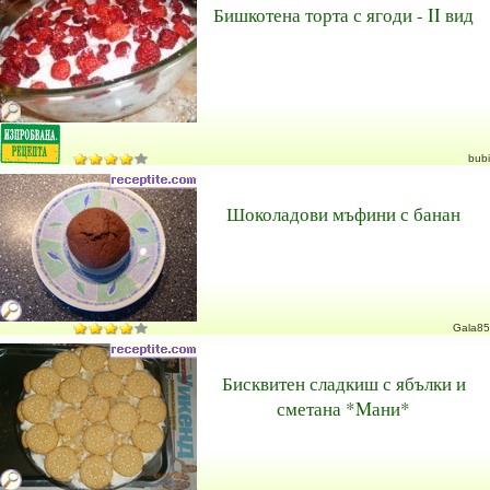
Бишкотена торта с ягоди - II вид
bubi
Шоколадови мъфини с банан
Gala85
Бисквитен сладкиш с ябълки и
сметана *Mани*