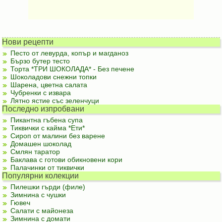
Нови рецепти
Песто от левурда, копър и магданоз
Бързо бутер тесто
Торта *ТРИ ШОКОЛАДА* - Без печене
Шоколадови снежни топки
Шарена, цветна салата
Чубренки с извара
Лятно ястие със зеленчуци
Последно изпробвани
Пикантна гъбена супа
Тиквички с кайма *Ети*
Сироп от малини без варене
Домашен шоколад
Смлян таратор
Баклава с готови обикновени кори
Палачинки от тиквички
Популярни колекции
Пилешки гърди (филе)
Зимнина с чушки
Гювеч
Салати с майонеза
Зимнина с домати