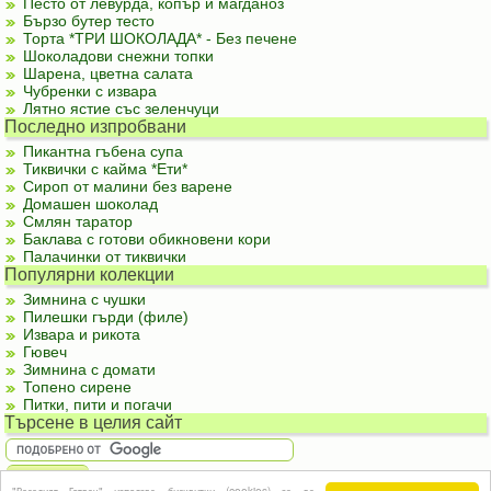
Песто от левурда, копър и магданоз
Бързо бутер тесто
Торта *ТРИ ШОКОЛАДА* - Без печене
Шоколадови снежни топки
Шарена, цветна салата
Чубренки с извара
Лятно ястие със зеленчуци
Последно изпробвани
Пикантна гъбена супа
Тиквички с кайма *Ети*
Сироп от малини без варене
Домашен шоколад
Смлян таратор
Баклава с готови обикновени кори
Палачинки от тиквички
Популярни колекции
Зимнина с чушки
Пилешки гърди (филе)
Извара и рикота
Гювеч
Зимнина с домати
Топено сирене
Питки, пити и погачи
Търсене в целия сайт
"Веселият Готвач" използва бисквитки (cookies) за да