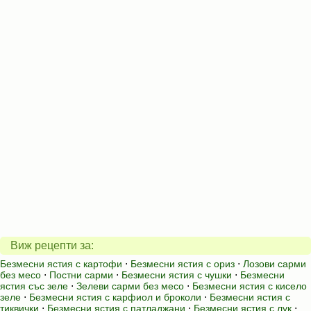
Виж рецепти за:
Безмесни ястия с картофи
⋅
Безмесни ястия с ориз
⋅
Лозови сарми
без месо
⋅
Постни сарми
⋅
Безмесни ястия с чушки
⋅
Безмесни
ястия със зеле
⋅
Зелеви сарми без месо
⋅
Безмесни ястия с кисело
зеле
⋅
Безмесни ястия с карфиол и броколи
⋅
Безмесни ястия с
тиквички
⋅
Безмесни ястия с патладжани
⋅
Безмесни ястия с лук
⋅