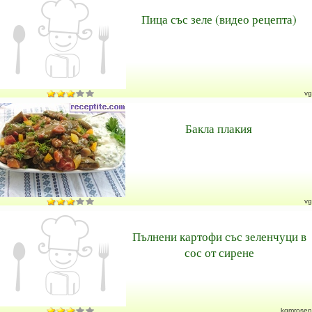
Пица със зеле (видео рецепта)
vg
Бакла плакия
vg
Пълнени картофи със зеленчуци в
сос от сирене
kqmrosen