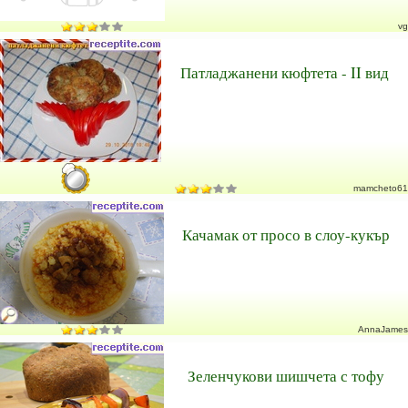
vg
Патладжанени кюфтета - II вид
mamcheto61
Качамак от просо в слоу-кукър
AnnaJames
Зеленчукови шишчета с тофу