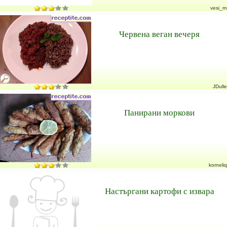
vesi_rn
Червена веган вечеря
JDulle
Панирани моркови
korneliq
Настъргани картофи с извара