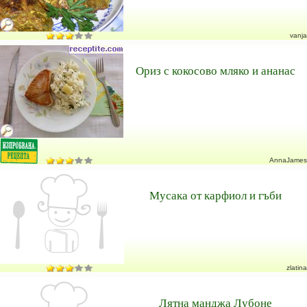
vanja
Ориз с кокосово мляко и ананас
AnnaJames
Мусака от карфиол и гъби
zlatina
Лятна манджа Лубоне