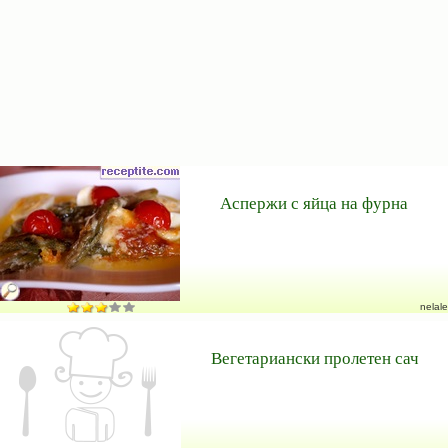
Аспержи с яйца на фурна
nelale
Вегетариански пролетен сач