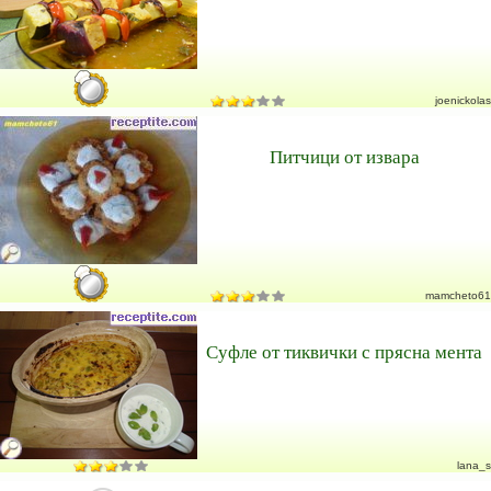
joenickolas
Питчици от извара
mamcheto61
Суфле от тиквички с прясна мента
lana_s