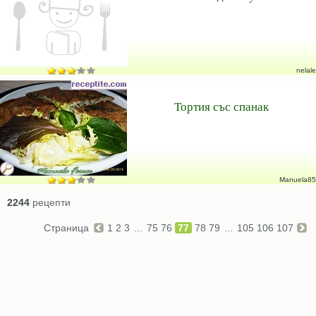
nelale
Тортия със спанак
Manuela85
2244
рецепти
Страница
1
2
3
...
75
76
77
78
79
...
105
106
107