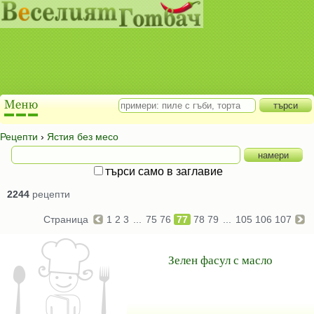
Рецепти
›
Ястия без месо
търси само в заглавие
2244
рецепти
Страница
1
2
3
...
75
76
77
78
79
...
105
106
107
Зелен фасул с масло