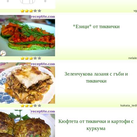
vg
*Езици* от тиквички
nelale
Зеленчукова лазаня с гъби и
тиквички
kakata_tedi
Кюфтета от тиквички и картофи с
куркума