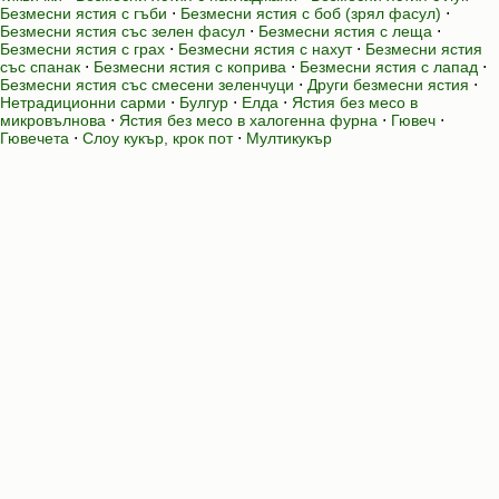
Безмесни ястия с гъби
⋅
Безмесни ястия с боб (зрял фасул)
⋅
Безмесни ястия със зелен фасул
⋅
Безмесни ястия с леща
⋅
Безмесни ястия с грах
⋅
Безмесни ястия с нахут
⋅
Безмесни ястия
със спанак
⋅
Безмесни ястия с коприва
⋅
Безмесни ястия с лапад
⋅
Безмесни ястия със смесени зеленчуци
⋅
Други безмесни ястия
⋅
Нетрадиционни сарми
⋅
Булгур
⋅
Елда
⋅
Ястия без месо в
микровълнова
⋅
Ястия без месо в халогенна фурна
⋅
Гювеч
⋅
Гювечета
⋅
Слоу кукър, крок пот
⋅
Мултикукър