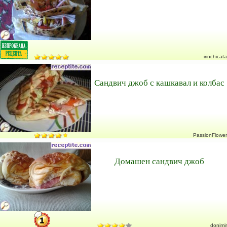
irinchicata
Сандвич джоб с кашкавал и колбас
PassionFlower
Домашен сандвич джоб
donimir