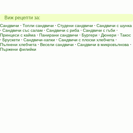
Виж рецепти за:
Сандвичи
⋅
Топли сандвичи
⋅
Студени сандвичи
⋅
Сандвичи с шунка
⋅
Сандвичи със салам
⋅
Сандвичи с риба
⋅
Сандвичи с гъби
⋅
Принцеси с кайма
⋅
Панирани сандвичи
⋅
Бургери
⋅
Дюнери
⋅
Такос
⋅
Брускети
⋅
Сандвичи-хапки
⋅
Сандвичи с плоски хлебчета
⋅
Пълнени хлебчета
⋅
Весели сандвичи
⋅
Сандвичи в микровълнова
⋅
Пържени филийки