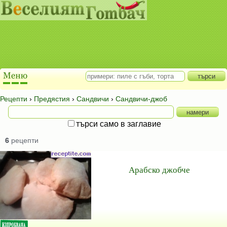
Рецепти
›
Предястия
›
Сандвичи
›
Сандвичи-джоб
търси само в заглавие
6
рецепти
Арабско джобче