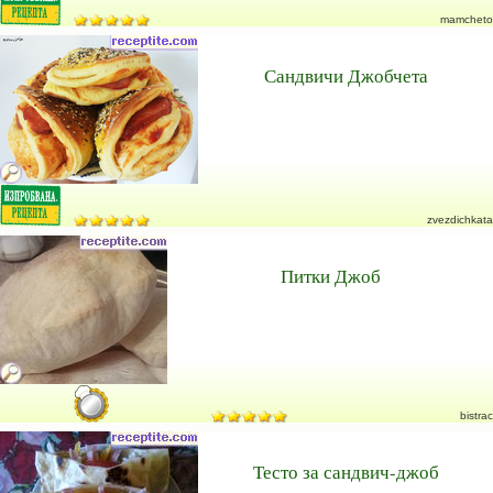
mamcheto
Сандвичи Джобчета
zvezdichkata
Питки Джоб
bistrac
Тесто за сандвич-джоб