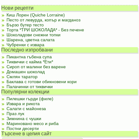
Нови рецепти
Киш Лорен (Quiche Lorraine)
Песто от левурда, копър и магданоз
Бързо бутер тесто
Торта *ТРИ ШОКОЛАДА* - Без печене
Шоколадови снежни топки
Шарена, цветна салата
Чубренки с извара
Последно изпробвани
Пикантна гъбена супа
Тиквички с кайма *Ети*
Сироп от малини без варене
Домашен шоколад
Смлян таратор
Баклава с готови обикновени кори
Палачинки от тиквички
Популярни колекции
Пилешки гърди (филе)
Извара и рикота
Салати с майонеза
Праз лук
Зимнина с чушки
Мариновано месо и риба
Постни десерти
Търсене в целия сайт