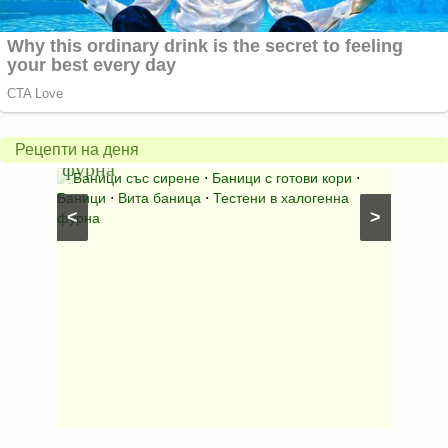
Вита
баница
Пълн
в
шара
халогенна
за
Рецепти на деня
фурна
Нику
⋅
Ястия
Баници със сирене
⋅
Баници с готови кори
⋅
Пълне
шунка
⋅
Баници
⋅
Вита баница
⋅
Тестени в халогенна
⋅
Риба н
<
>
фурна