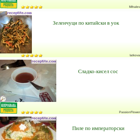
Mihalev
Зеленчуци по китайски в уок
latkova
Сладко-кисел сос
PassionFlower
Пиле по императорски