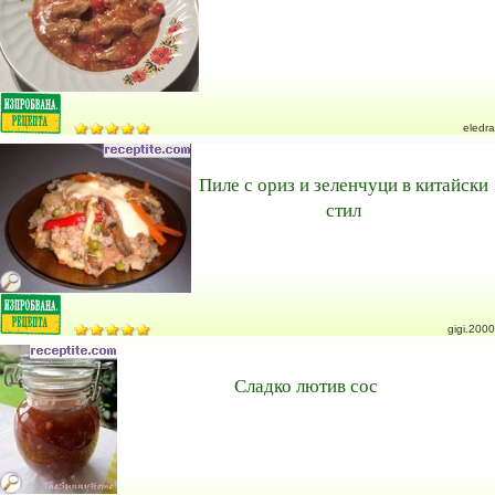
eledra
Пиле с ориз и зеленчуци в китайски
стил
gigi.2000
Сладко лютив сос