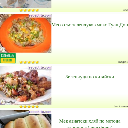
xevi
Месо със зеленчуков микс Гуан Дон
magi71
Зеленчуци по китайски
kuciqnova
Мек азиатски хляб по метода
тангжонг (tangzhong)