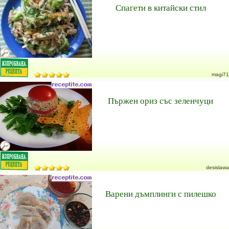
Спагети в китайски стил
magi71
Пържен ориз със зеленчуци
desislawa
Варени дъмплинги с пилешко