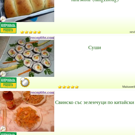
xevi
Суши
Makaweli
Свинско със зеленчуци по китайски