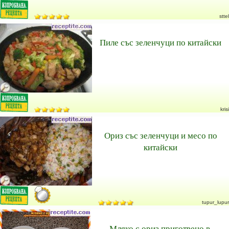
sttel
Пиле със зеленчуци по китайски
krisi
Ориз със зеленчуци и месо по
китайски
tupur_lupur
Мляко с ориз приготвено в