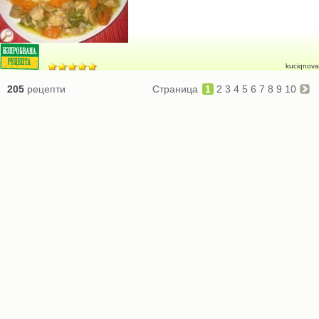
kuciqnova
205
рецепти
Страница
1
2
3
4
5
6
7
8
9
10