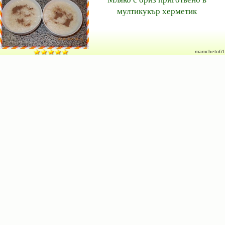
мултикукър херметик
mamcheto61