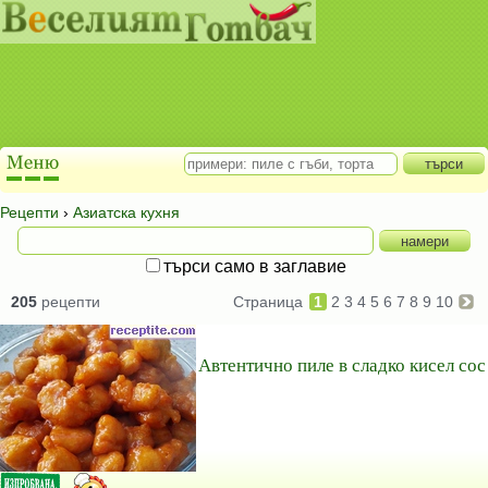
Рецепти
›
Азиатска кухня
търси само в заглавие
205
рецепти
Страница
1
2
3
4
5
6
7
8
9
10
Автентично пиле в сладко кисел сос