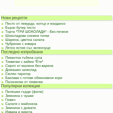
Нови рецепти
Песто от левурда, копър и магданоз
Бързо бутер тесто
Торта *ТРИ ШОКОЛАДА* - Без печене
Шоколадови снежни топки
Шарена, цветна салата
Чубренки с извара
Лятно ястие със зеленчуци
Последно изпробвани
Пикантна гъбена супа
Тиквички с кайма *Ети*
Сироп от малини без варене
Домашен шоколад
Смлян таратор
Баклава с готови обикновени кори
Палачинки от тиквички
Популярни колекции
Пилешки гърди (филе)
Зимнина с чушки
Гювеч
Салати с майонеза
Зимнина с домати
Извара и рикота