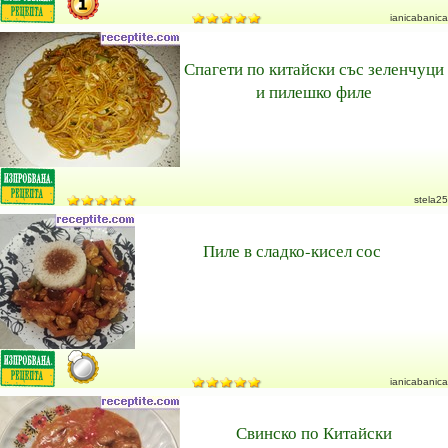
ianicabanica
Спагети по китайски със зеленчуци
и пилешко филе
stela25
Пиле в сладко-кисел сос
ianicabanica
Свинско по Китайски