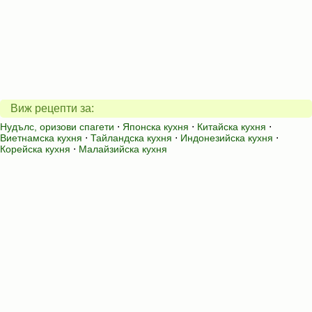
Виж рецепти за:
Нудълс, оризови спагети
⋅
Японска кухня
⋅
Китайска кухня
⋅
Виетнамска кухня
⋅
Тайландска кухня
⋅
Индонезийска кухня
⋅
Корейска кухня
⋅
Малайзийска кухня