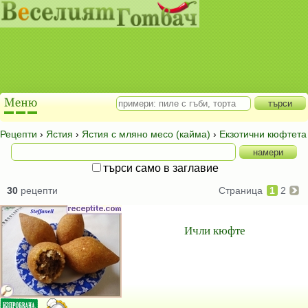
Рецепти
›
Ястия
›
Ястия с мляно месо (кайма)
›
Екзотични кюфтета
търси само в заглавие
30
рецепти
Страница
1
2
Ичли кюфте