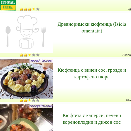
vg
Древноримски кюфтенца (Isicia
omentata)
Aliana
Кюфтенца с винен сос, грозде и
картофено пюре
tillia
Кюфтета с каперси, печени
кореноплодни и дижон сос