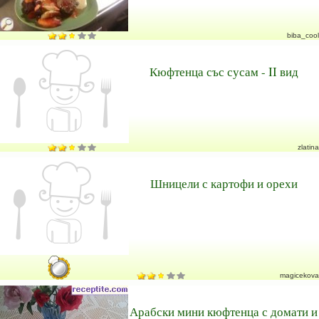
biba_cool
Кюфтенца със сусам - II вид
zlatina
Шницели с картофи и орехи
magicekova
Арабски мини кюфтенца с домати и