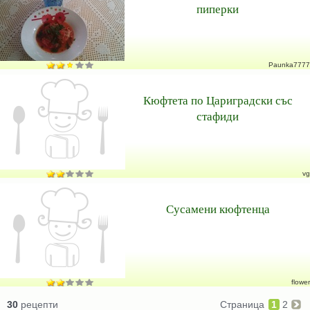
пиперки
Paunka7777
Кюфтета по Цариградски със
стафиди
vg
Сусамени кюфтенца
flower
30
рецепти
Страница
1
2