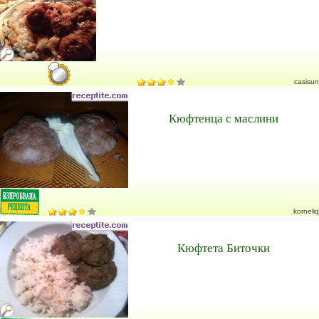
casisun
Кюфтенца с маслини
korneliq
Кюфтета Биточки