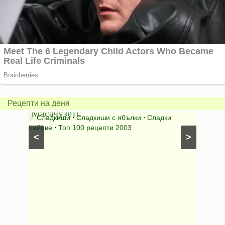
Американски
ябълков
Соден
пай
питка
от
на
Рецепти на деня
Масачузетс
мама
⋅
Сладкиши
⋅
Сладкиши с ябълки
⋅
Сладки
Соден
лени
пайове
⋅
Топ 100 рецепти 2003
питки (б
<
>