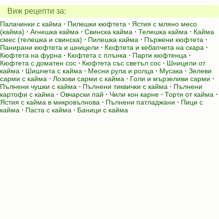
Виж рецепти за:
Палачинки с кайма
⋅
Пилешки кюфтета
⋅
Ястия с мляно месо
(кайма)
⋅
Агнешка кайма
⋅
Свинска кайма
⋅
Телешка кайма
⋅
Кайма
смес (телешка и свинска)
⋅
Пилешка кайма
⋅
Пържени кюфтета
⋅
Панирани кюфтета и шницели
⋅
Кюфтета и кебапчета на скара
⋅
Кюфтета на фурна
⋅
Кюфтета с плънка
⋅
Парти кюфтенца
⋅
Кюфтета с доматен сос
⋅
Кюфтета със светъл сос
⋅
Шницели от
кайма
⋅
Шишчета с кайма
⋅
Месни рула и ролца
⋅
Мусака
⋅
Зелеви
сарми с кайма
⋅
Лозови сарми с кайма
⋅
Голи и мързеливи сарми
⋅
Пълнени чушки с кайма
⋅
Пълнени тиквички с кайма
⋅
Пълнени
картофи с кайма
⋅
Овчарски пай
⋅
Чили кон карне
⋅
Торти от кайма
⋅
Ястия с кайма в микровълнова
⋅
Пълнени патладжани
⋅
Пици с
кайма
⋅
Паста с кайма
⋅
Баници с кайма