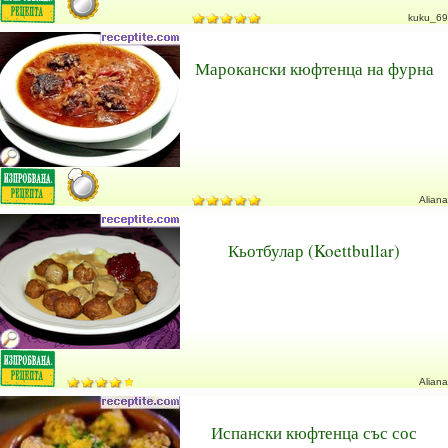
kuku_69
Марокански кюфтенца на фурна
Aliana
Кьотбулар (Koettbullar)
Aliana
Испански кюфтенца със сос