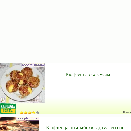
Кюфтенца със сусам
flower
Кюфтенца по арабски в доматен сос