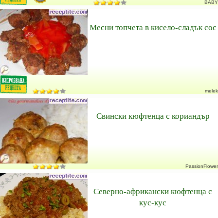
BABY
Месни топчета в кисело-сладък сос
melek
Свински кюфтенца с кориандър
PassionFlower
Северно-африкански кюфтенца с
кус-кус