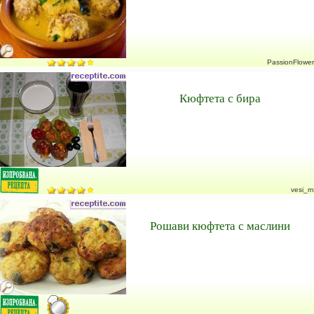
PassionFlower
Кюфтета с бира
vesi_rn
Рошави кюфтета с маслини