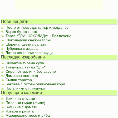
Нови рецепти
Песто от левурда, копър и магданоз
Бързо бутер тесто
Торта *ТРИ ШОКОЛАДА* - Без печене
Шоколадови снежни топки
Шарена, цветна салата
Чубренки с извара
Лятно ястие със зеленчуци
Последно изпробвани
Пикантна гъбена супа
Тиквички с кайма *Ети*
Сироп от малини без варене
Домашен шоколад
Смлян таратор
Баклава с готови обикновени кори
Палачинки от тиквички
Популярни колекции
Зимнина с чушки
Пилешки гърди (филе)
Зимнина с домати
Извара и рикота
Мариновано месо и риба