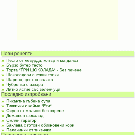
Нови рецепти
Песто от левурда, копър и магданоз
Бързо бутер тесто
Торта *ТРИ ШОКОЛАДА* - Без печене
Шоколадови снежни топки
Шарена, цветна салата
Чубренки с извара
Лятно ястие със зеленчуци
Последно изпробвани
Пикантна гъбена супа
Тиквички с кайма *Ети*
Сироп от малини без варене
Домашен шоколад
Смлян таратор
Баклава с готови обикновени кори
Палачинки от тиквички
Популярни колекции