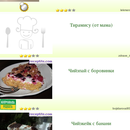
lekmen
Тирамису (от мама)
zdrave_t
Чийзпай с боровинки
bojidarova90
Чийзкейк с банани