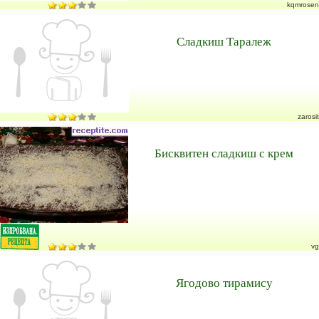
kqmrosen
Сладкиш Таралеж
zarosit
Бисквитен сладкиш с крем
vg
Ягодово тирамису