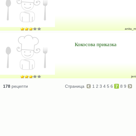
anita_m
Кокосова приказка
jeni
178
рецепти
Страница
1
2
3
4
5
6
7
8
9