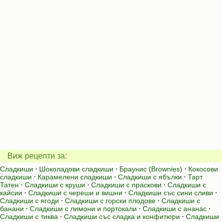
Виж рецепти за:
Сладкиши
⋅
Шоколадови сладкиши
⋅
Браунис (Brownies)
⋅
Кокосови
сладкиши
⋅
Карамелени сладкиши
⋅
Сладкиши с ябълки
⋅
Тарт
Татен
⋅
Сладкиши с круши
⋅
Сладкиши с праскови
⋅
Сладкиши с
кайсии
⋅
Сладкиши с череши и вишни
⋅
Сладкиши със сини сливи
⋅
Сладкиши с ягоди
⋅
Сладкиши с горски плодове
⋅
Сладкиши с
банани
⋅
Сладкиши с лимони и портокали
⋅
Сладкиши с ананас
⋅
Сладкиши с тиква
⋅
Сладкиши със сладка и конфитюри
⋅
Сладкиши