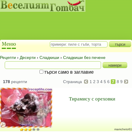
Рецепти
›
Десерти
›
Сладкиши
›
Сладкиши без печене
търси само в заглавие
178
рецепти
Страница
1
2
3
4
5
6
7
8
9
Тирамису с ореховки
mamcheto61