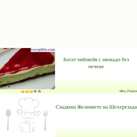
Богат чийзкейк с авокадо без
печене
Meri_Popins
Сладкиш Желанието на Шехерезада