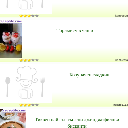
kqmrosen
Тирамису в чаши
irinchicata
Козуначен сладкиш
mimito1113
Тиквен пай със смлени джинджифилови
бисквити