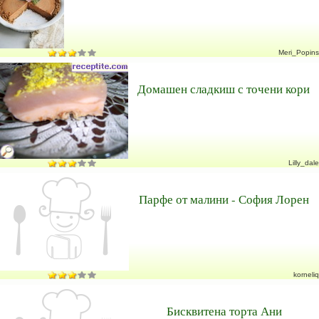
Meri_Popins
Домашен сладкиш с точени кори
Lilly_dale
Парфе от малини - София Лорен
korneliq
Бисквитена торта Ани