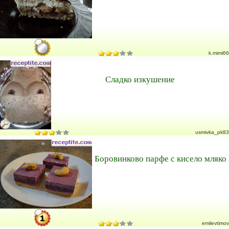
k.mimi66
Сладко изкушение
usmivka_pk83
Боровинково парфе с кисело мляко
emilevtimov