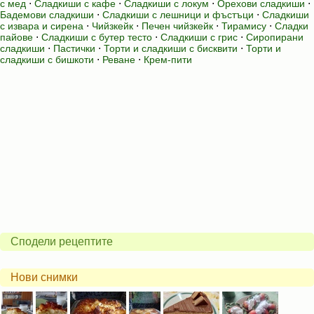
с мед
⋅
Сладкиши с кафе
⋅
Сладкиши с локум
⋅
Орехови сладкиши
⋅
Бадемови сладкиши
⋅
Сладкиши с лешници и фъстъци
⋅
Сладкиши
с извара и сирена
⋅
Чийзкейк
⋅
Печен чийзкейк
⋅
Тирамису
⋅
Сладки
пайове
⋅
Сладкиши с бутер тесто
⋅
Сладкиши с грис
⋅
Сиропирани
сладкиши
⋅
Пастички
⋅
Торти и сладкиши с бисквити
⋅
Торти и
сладкиши с бишкоти
⋅
Реване
⋅
Крем-пити
Сподели рецептите
Нови снимки