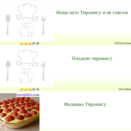
Нещо като Тирамису и не съвсем
8320anetka
Плодово тирамису
lubopitka
Фалшиво Тирамису