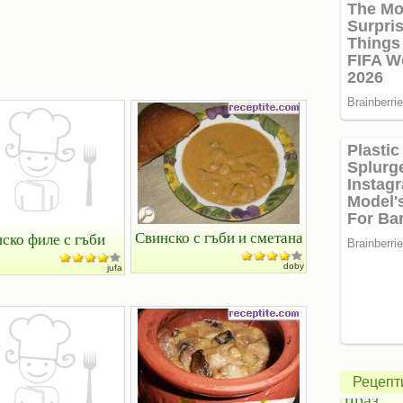
Свинско с гъби и сметана
ско филе с гъби
doby
jufa
Зелена
салата
с
авокадо
Свинск
и
с
Рецепт
моцарела
праз