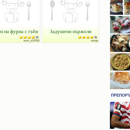
и на фурна с гъби
Задушени пържоли
soni_d1958
vanja