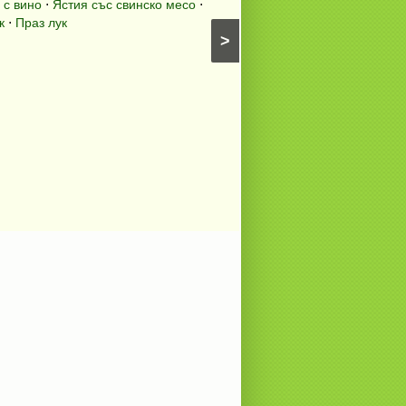
 с вино
⋅
Ястия със свинско месо
⋅
Картофи със сирена
⋅
Яс
к
⋅
Праз лук
Картофени гарнитури
⋅
Пър
>
Предястия с яйца
⋅
Бъркани