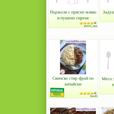
Пържоли с прясно мляко
Задуш
и пушено сирене
planet_spa
Свинско стир-фрай по
Месо 
китайски
п
DaniD