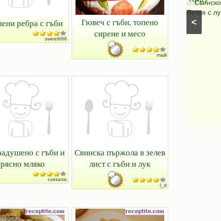
Салати с моркови
⋅
Моцарела
⋅
Салати с
Свинско
царевица
⋅
Салати без месо
⋅
Салати с чушки
⋅
Ястия с лу
Гювеч с гъби, топено
<
ени ребра с гъби
Салати с авокадо
⋅
Салати с марули (зелени
сирене и месо
салати)
sweet666
maili
задушено с гъби и
Свинска пържола в зелев
рясно мляко
лист с гъби и лук
cvetanio
l_d