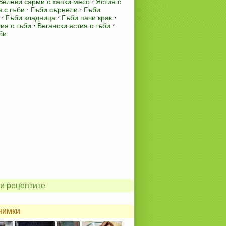
Зелеви сарми с хапки месо
⋅
Ястия с
 с гъби
⋅
Гъби сърнели
⋅
Гъби
⋅
Гъби кладница
⋅
Гъби пачи крак
⋅
ия с гъби
⋅
Вегански ястия с гъби
⋅
би
и рецептите
нимки