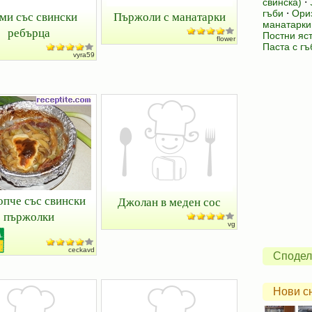
свинска)
⋅
гъби
⋅
Ориз
ми със свински
Пържоли с манатарки
манатарки
ребърца
Постни яст
flower
Паста с гъ
vyra59
опче със свински
Джолан в меден сос
пържолки
vg
ceckavd
Сподел
Нови с