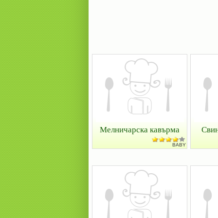
Мелничарска кавърма
Свин
BABY