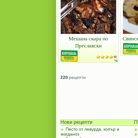
Мешана скара по
Свинск
Преславски
vg
220
рецепти
Нови рецепти
П
Песто от левурда, копър и
магданоз