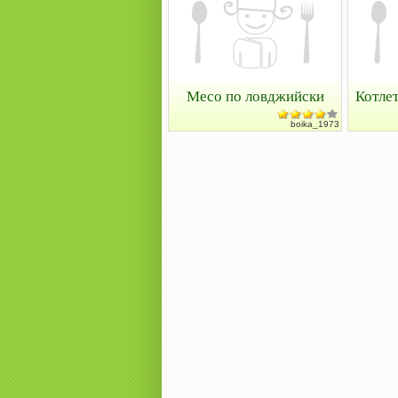
Месо по ловджийски
Котлет
boika_1973