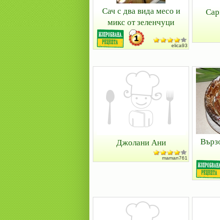
Сач с два вида месо и
Сар
микс от зеленчуци
elica93
Върз
Джолани Ани
maman761