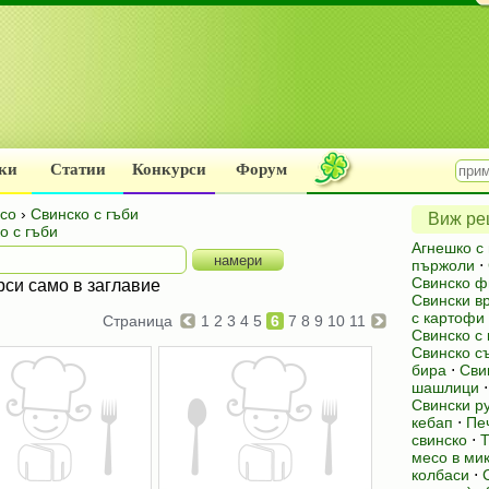
ки
Статии
Конкурси
Форум
есо
›
Свинско с гъби
Виж рец
о с гъби
Агнешко с
пържоли
⋅
Свинско ф
рси само в заглавие
Свински в
с картофи
Страница
1
2
3
4
5
6
7
8
9
10
11
Свинско с 
Свинско с
бира
⋅
Сви
шашлици
Свински р
кебап
⋅
Пе
свинско
⋅
Т
месо в ми
колбаси
⋅