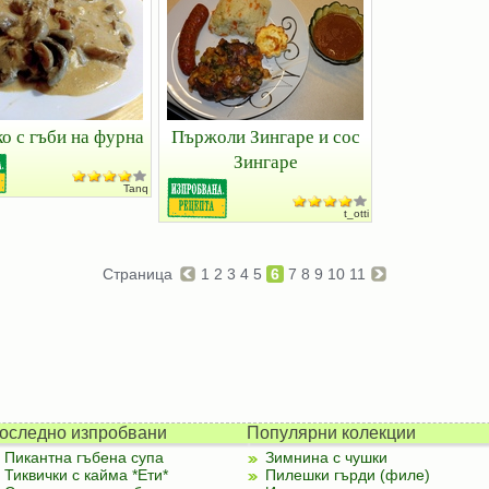
о с гъби на фурна
Пържоли Зингаре и сос
Зингаре
Tanq
t_otti
Страница
1
2
3
4
5
6
7
8
9
10
11
оследно изпробвани
Популярни колекции
Пикантна гъбена супа
Зимнина с чушки
Тиквички с кайма *Ети*
Пилешки гърди (филе)