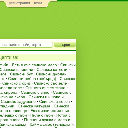
регистрация
вход
епти за:
 гъби
⋅
Ястия със свинско месо
⋅
Свински
Свински шницели
⋅
Свински котлети
⋅
иле
⋅
Свински бут
⋅
Свински джолан
⋅
рат
⋅
Свински ребра (ребърца)
⋅
Свинско
⋅
Свинско с ориз
⋅
Свинско със зеле
⋅
кисело зеле
⋅
Свинско със сметана
⋅
ъс сирена
⋅
Свинско с вино
⋅
Свинско с
нско на скара
⋅
Свински шишове и
⋅
Свинско задушено
⋅
Свинско в гювеч
⋅
уладини
⋅
Свинска кавърма
⋅
Свински
чено прасенце
⋅
Екзотични ястия със
елешко с гъби
⋅
Пиле с гъби
⋅
Ястия с
кровълнова
⋅
Пълнени чушки с месо и
Свинска кайма
⋅
Кайма смес (телешка и