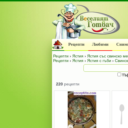
Рецепти
Любими
Сним
Рецепти
›
Ястия
›
Ястия със свинско м
Рецепти
›
Ястия
›
Ястия с гъби
›
Свинск
тъ
220
рецепти