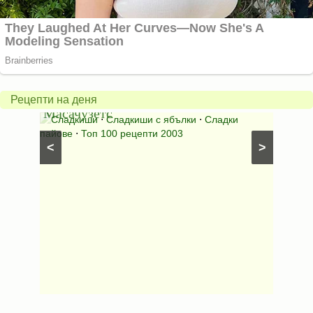
Американски
ябълков
Соден
пай
питка
от
на
Рецепти на деня
Масачузетс
мама
⋅
Сладкиши
⋅
Сладкиши с ябълки
⋅
Сладки
Соден
лени
пайове
⋅
Топ 100 рецепти 2003
питки (б
<
>