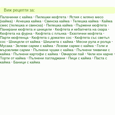
Виж рецепти за:
Палачинки с кайма
⋅
Пилешки кюфтета
⋅
Ястия с мляно месо
(кайма)
⋅
Агнешка кайма
⋅
Свинска кайма
⋅
Телешка кайма
⋅
Кайма
смес (телешка и свинска)
⋅
Пилешка кайма
⋅
Пържени кюфтета
⋅
Панирани кюфтета и шницели
⋅
Кюфтета и кебапчета на скара
⋅
Кюфтета на фурна
⋅
Кюфтета с плънка
⋅
Екзотични кюфтета
⋅
Парти кюфтенца
⋅
Кюфтета с доматен сос
⋅
Кюфтета със светъл
сос
⋅
Шницели от кайма
⋅
Шишчета с кайма
⋅
Месни рула и ролца
⋅
Мусака
⋅
Зелеви сарми с кайма
⋅
Лозови сарми с кайма
⋅
Голи и
мързеливи сарми
⋅
Пълнени чушки с кайма
⋅
Пълнени тиквички с
кайма
⋅
Пълнени картофи с кайма
⋅
Овчарски пай
⋅
Чили кон карне
⋅
Торти от кайма
⋅
Пълнени патладжани
⋅
Пици с кайма
⋅
Паста с
кайма
⋅
Баници с кайма