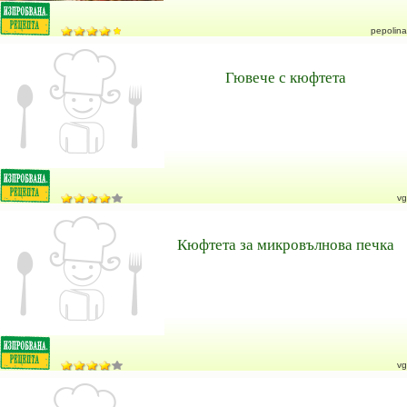
pepolina
Гювече с кюфтета
vg
Кюфтета за микровълнова печка
vg