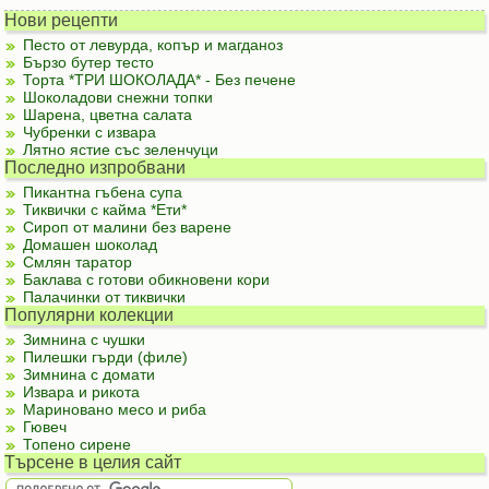
Нови рецепти
Песто от левурда, копър и магданоз
Бързо бутер тесто
Торта *ТРИ ШОКОЛАДА* - Без печене
Шоколадови снежни топки
Шарена, цветна салата
Чубренки с извара
Лятно ястие със зеленчуци
Последно изпробвани
Пикантна гъбена супа
Тиквички с кайма *Ети*
Сироп от малини без варене
Домашен шоколад
Смлян таратор
Баклава с готови обикновени кори
Палачинки от тиквички
Популярни колекции
Зимнина с чушки
Пилешки гърди (филе)
Зимнина с домати
Извара и рикота
Мариновано месо и риба
Гювеч
Топено сирене
Търсене в целия сайт