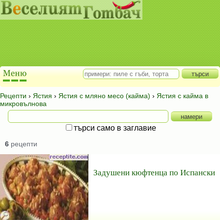
Рецепти
›
Ястия
›
Ястия с мляно месо (кайма)
›
Ястия с кайма в
микровълнова
търси само в заглавие
6
рецепти
Задушени кюфтенца по Испански