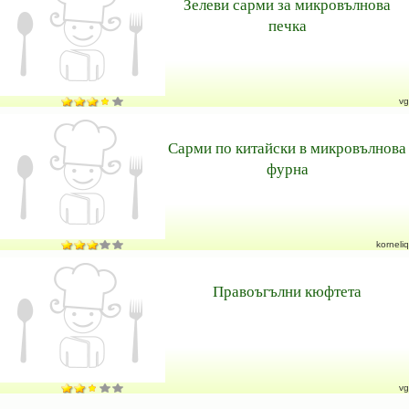
Зелеви сарми за микровълнова
печка
vg
Сарми по китайски в микровълнова
фурна
korneliq
Правоъгълни кюфтета
vg