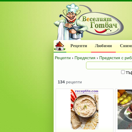
Рецепти
Любими
Сним
Рецепти
›
Предястия
›
Предястия с риб
тъ
134
рецепти