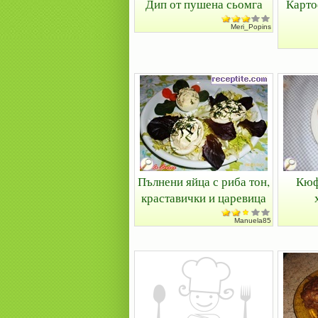
Дип от пушена сьомга
Карто
Meri_Popins
Пълнени яйца с риба тон,
Кюф
краставички и царевица
Manuela85