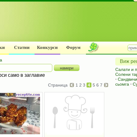
ки
Статии
Конкурси
Форум
а
Виж рец
Салати и 
Солени та
рси само в заглавие
⋅
Сандвичи
сьомга
⋅
С
Страница
1
2
3
4
5
6
7