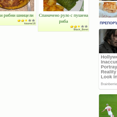
и рибни шницели
Спаначено руло с пушена
риба
kissme16
Black_Beret