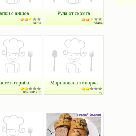
апки с аншоа
Рула от сьомга
senta
Aliana
астет от риба
Маринована змиорка
0896881983
vg