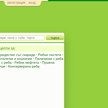
регистрация
вход
епти за:
предястия със скариди
⋅
Рибни пастети
⋅
рталетки и кошнички
⋅
Палачинки с риба
 с риба
⋅
Рибни кюфтета
⋅
Пушена
уши
⋅
Консервирана риба