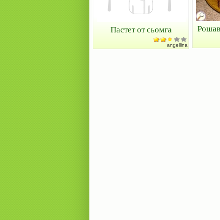
Рошав
Пастет от сьомга
angellina