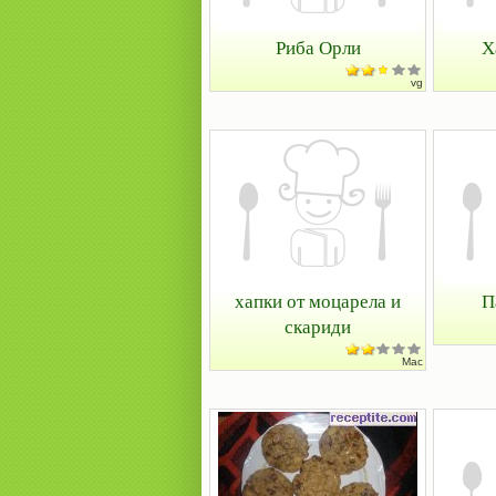
Риба Орли
Х
vg
хапки от моцарела и
П
скариди
Mac