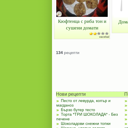
Кюфтенца с риба тон и
Дом
сушени домати
vacekal
134
рецепти
Нови рецепти
П
Песто от левурда, копър и
магданоз
Бързо бутер тесто
Торта *ТРИ ШОКОЛАДА* - Без
печене
Шоколадови снежни топки