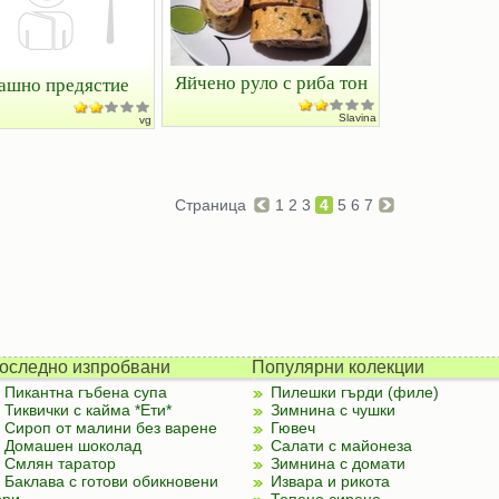
Яйчено руло с риба тон
ашно предястие
Slavina
vg
Страница
1
2
3
4
5
6
7
оследно изпробвани
Популярни колекции
Пикантна гъбена супа
Пилешки гърди (филе)
Тиквички с кайма *Ети*
Зимнина с чушки
Сироп от малини без варене
Гювеч
Домашен шоколад
Салати с майонеза
Смлян таратор
Зимнина с домати
Баклава с готови обикновени
Извара и рикота