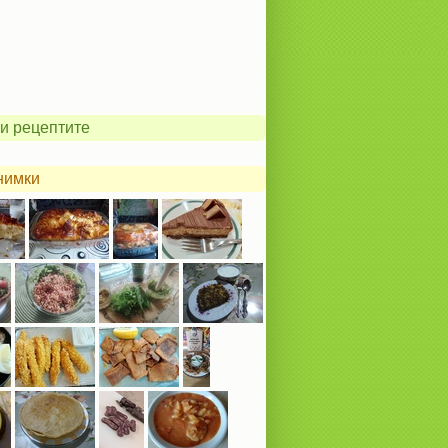
и рецептите
нимки