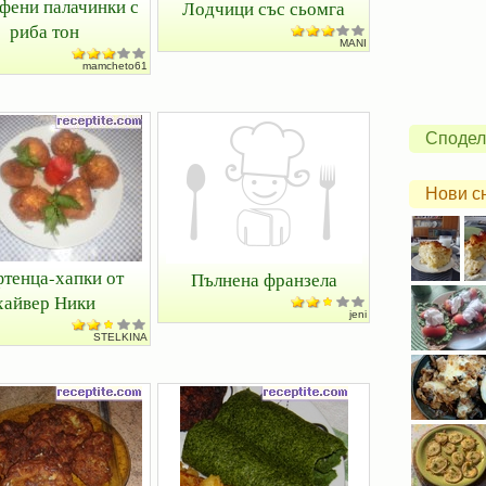
фени палачинки с
Лодчици със сьомга
риба тон
MANI
mamcheto61
Сподел
Нови с
тенца-хапки от
Пълнена франзела
хайвер Ники
jeni
STELKINA