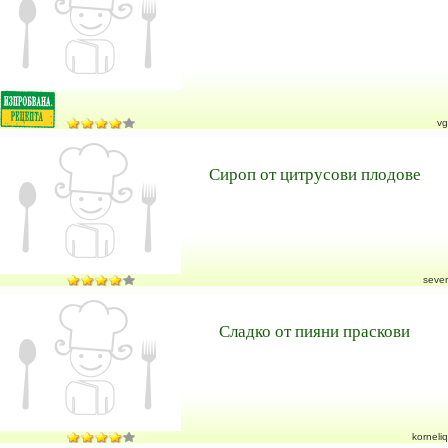
vg
Сироп от цитрусови плодове
sever
Сладко от пияни праскови
korneliq