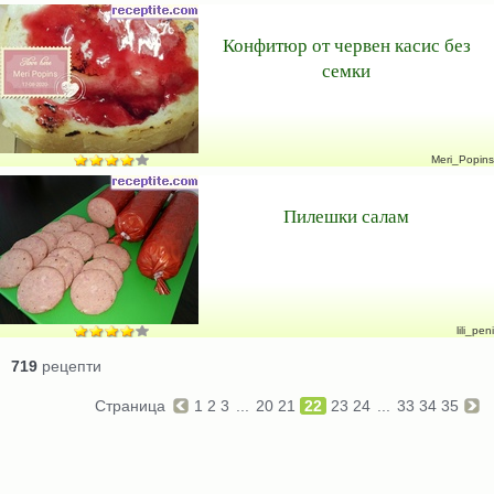
Конфитюр от червен касис без
семки
Meri_Popins
Пилешки салам
lili_peni
719
рецепти
Страница
1
2
3
...
20
21
22
23
24
...
33
34
35