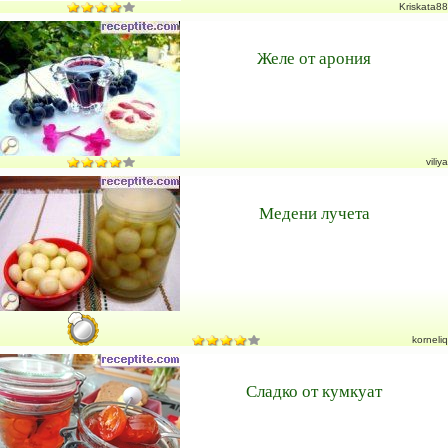
Kriskata88
Желе от арония
viliya
Медени лучета
korneliq
Сладко от кумкуат