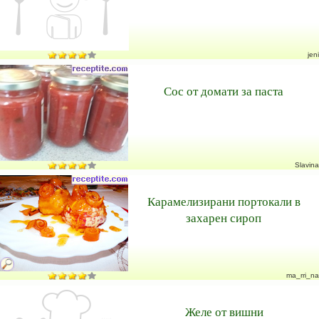
jeni
Сос от домати за паста
Slavina
Карамелизирани портокали в
захарен сироп
ma_rri_na
Желе от вишни