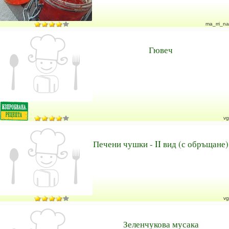
ma_rri_na
Гювеч
vg
Печени чушки - II вид (с обръщане)
vg
Зеленчукова мусака