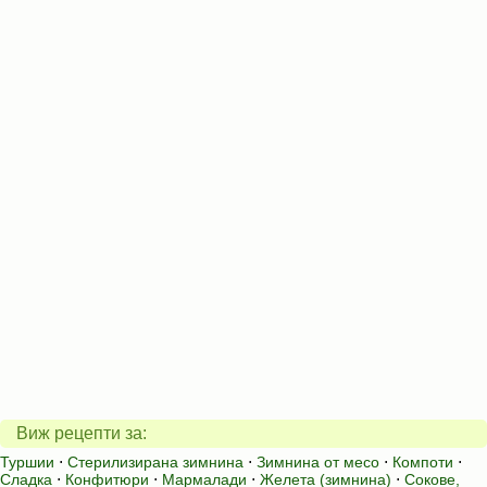
Виж рецепти за:
Туршии
⋅
Стерилизирана зимнина
⋅
Зимнина от месо
⋅
Компоти
⋅
Сладка
⋅
Конфитюри
⋅
Мармалади
⋅
Желета (зимнина)
⋅
Сокове,