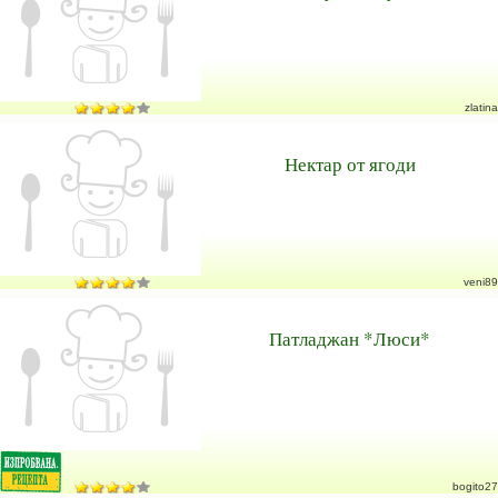
zlatina
Нектар от ягоди
veni89
Патладжан *Люси*
bogito27