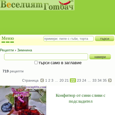
Рецепти
›
Зимнина
търси само в заглавие
719
рецепти
Страница
1
2
3
...
20
21
22
23
24
...
33
34
35
Конфитюр от сини сливи с
подсладител