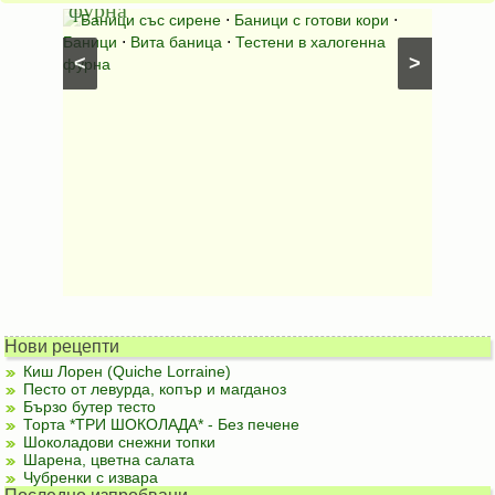
фурна
Нику
⋅
Ястия
Баници със сирене
⋅
Баници с готови кори
⋅
Пълне
шунка
⋅
Баници
⋅
Вита баница
⋅
Тестени в халогенна
⋅
Риба н
<
>
фурна
Нови рецепти
Киш Лорен (Quiche Lorraine)
Песто от левурда, копър и магданоз
Бързо бутер тесто
Торта *ТРИ ШОКОЛАДА* - Без печене
Шоколадови снежни топки
Шарена, цветна салата
Чубренки с извара