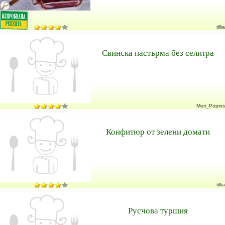
tillia
Свинска пастърма без селитра
Meri_Popins
Конфитюр от зелени домати
tillia
Русчова туршия