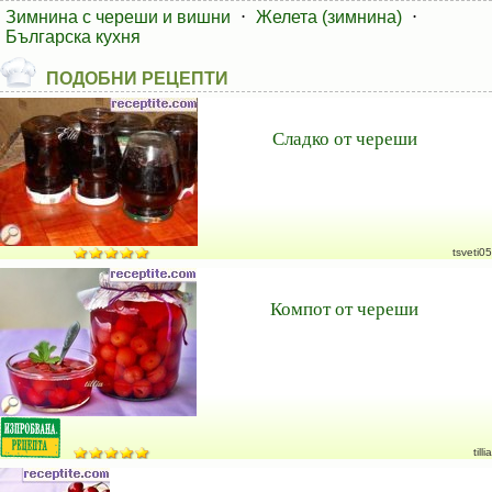
Зимнина с череши и вишни
⋅
Желета (зимнина)
⋅
Българска кухня
ПОДОБНИ РЕЦЕПТИ
Сладко от череши
tsveti05
Компот от череши
tillia