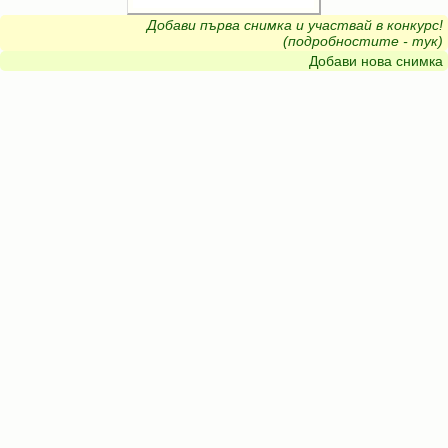
Добави първа снимка и участвай в конкурс!
(подробностите - тук)
Добави нова снимка