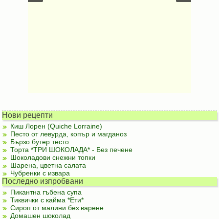
Нови рецепти
Киш Лорен (Quiche Lorraine)
Песто от левурда, копър и магданоз
Бързо бутер тесто
Торта *ТРИ ШОКОЛАДА* - Без печене
Шоколадови снежни топки
Шарена, цветна салата
Чубренки с извара
Последно изпробвани
Пикантна гъбена супа
Тиквички с кайма *Ети*
Сироп от малини без варене
Домашен шоколад