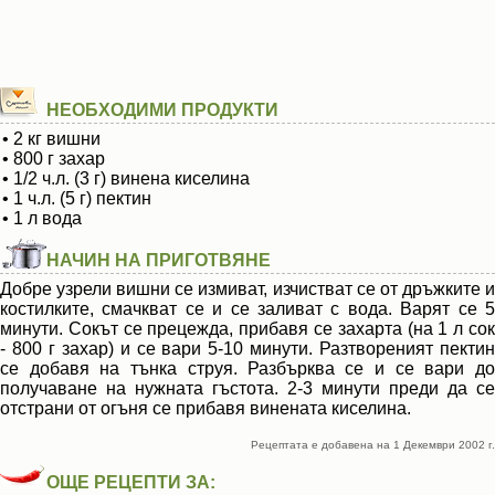
НЕОБХОДИМИ ПРОДУКТИ
• 2 кг вишни
• 800 г захар
• 1/2 ч.л. (3 г) винена киселина
• 1 ч.л. (5 г) пектин
• 1 л вода
НАЧИН НА ПРИГОТВЯНЕ
Добре узрели вишни се измиват, изчистват се от дръжките и
костилките, смачкват се и се заливат с вода. Варят се 5
минути. Сокът се прецежда, прибавя се захарта (на 1 л сок
- 800 г захар) и се вари 5-10 минути. Разтвореният пектин
се добавя на тънка струя. Разбърква се и се вари до
получаване на нужната гъстота. 2-3 минути преди да се
отстрани от огъня се прибавя винената киселина.
Рецептата е добавена на 1 Декември 2002 г.
ОЩЕ РЕЦЕПТИ ЗА: