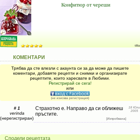
Конфитюр от череши
tillia
КОМЕНТАРИ
Трябва да сте влезли с акаунта си за да може да пишете
коментари, добавяте рецепти и снимки и организирате
рецептите, които харесвате в Любими.
Регистрирай се сега!
или
(не изисква регистрация)
# 1
Страхотно е. Направо да си оближеш
18 Юли
2005
verinda
пръстите.
(нерегистриран)
[Изпробвана]
Сподели рецептата