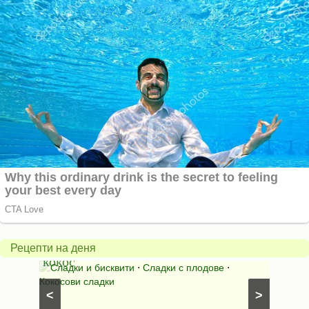
Бисквити
с
горски
Млеч
плодове
салат
и
*Зим
Рецепти на деня
кокос
ден*
иши с
Сладки и бисквити
⋅
Сладки с плодове
⋅
Салат
Кокосови сладки
⋅
Салати
<
>
рецепти